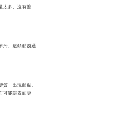
量太多、沒有擦
髒污。這類黏感通
變質，出現黏黏、
而可能讓表面更