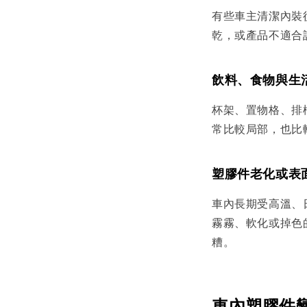
有些車主清潔內裝
乾，或產品不適合
飲料、食物與生
杯架、置物格、排
常比較局部，也比
塑膠件老化或表
車內長期受高溫、
霧霧、軟化或掉色
糟。
車內塑膠件