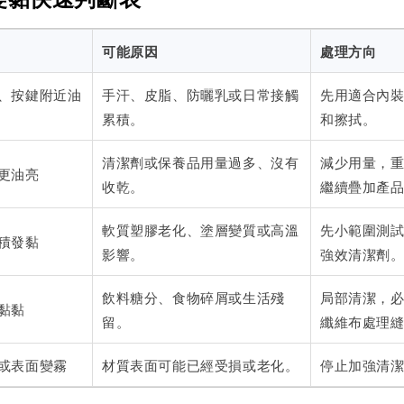
可能原因
處理方向
、按鍵附近油
手汗、皮脂、防曬乳或日常接觸
先用適合內
累積。
和擦拭。
清潔劑或保養品用量過多、沒有
減少用量，
更油亮
收乾。
繼續疊加產
軟質塑膠老化、塗層變質或高溫
先小範圍測
積發黏
影響。
強效清潔劑
飲料糖分、食物碎屑或生活殘
局部清潔，
黏黏
留。
纖維布處理
或表面變霧
材質表面可能已經受損或老化。
停止加強清