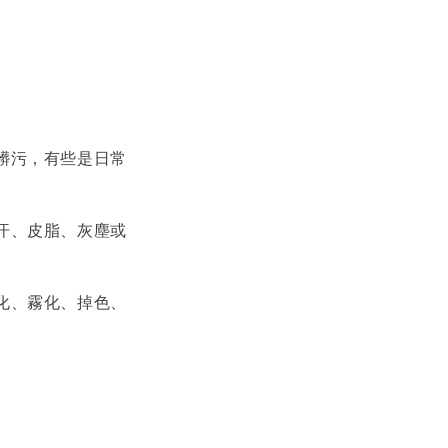
髒污，有些是日常
汗、皮脂、灰塵或
化、霧化、掉色、
。