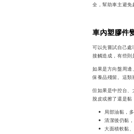
全，幫助車主避免
車內塑膠件
可以先嘗試自己處
接觸造成，有些則
如果是方向盤周邊
保養品殘留。這類
但如果是中控台、
脫皮或擦了還是黏
局部油黏，
清潔後仍黏
大面積軟黏