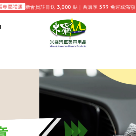
屬禮遇
新會員註冊送 3,000 點｜首購享 599 免運或滿額 
利