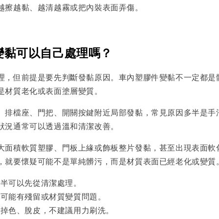
越擦越黏、越清越霧或把內裝表面弄傷。
變黏可以自己處理嗎？
理，但前提是要先判斷發黏原因。車內塑膠件變黏不一定都是
是材質老化或表面塗層變質。
、排檔座、門把、開關按鍵附近局部發黏，常見原因多半是手
狀況通常可以透過溫和清潔改善。
大面積軟質塑膠、門板上緣或飾板整片發黏，甚至出現表面軟
，就要懷疑可能不是單純髒污，而是材質表面已經老化或變質
多半可以先從清潔處理。
，可能有殘留或材質變質問題。
、掉色、脫皮，不建議用力刷洗。