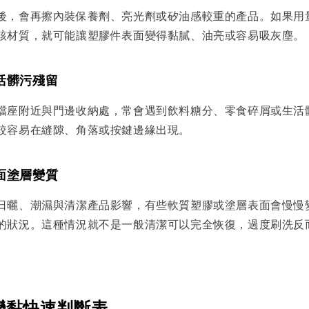
後，會再擦內裝保養劑、亮光劑或矽油感較重的產品。如果用
該材質，就可能讓塑膠件表面變得黏膩、油亮或容易吸灰塵。
活髒污殘留
檔座附近與門邊收納處，常會遇到飲料糖分、零食碎屑或生活
較容易在縫隙、角落或按鍵邊緣出現。
面塗層變質
日曬、潮濕與清潔產品影響，有些軟質塑膠或塗層表面會慢慢
的狀況。這種情況就不是一般清潔可以完全恢復，過度刷洗反
變黏快速判斷表