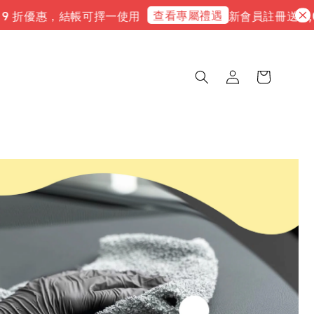
查看專屬禮遇
9 折優惠，結帳可擇一使用
新會員註冊送 3,00