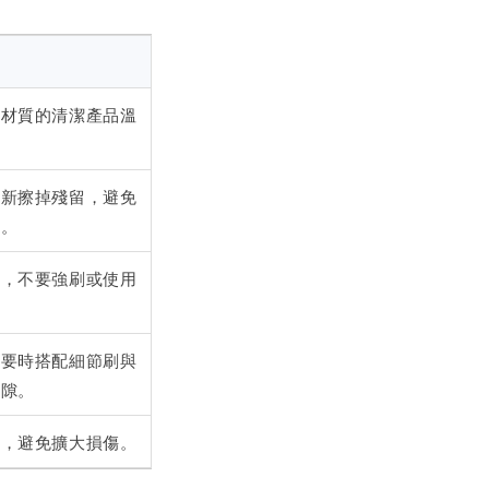
裝材質的清潔產品溫
重新擦掉殘留，避免
品。
試，不要強刷或使用
。
必要時搭配細節刷與
縫隙。
潔，避免擴大損傷。