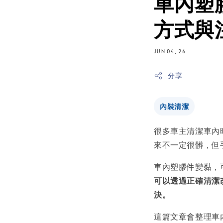
車內塑
方式與
JUN 04, 26
分享
內裝清潔
很多車主清潔車內
來不一定很髒，但
車內塑膠件變黏，
可以透過正確清潔
決。
這篇文章會整理車