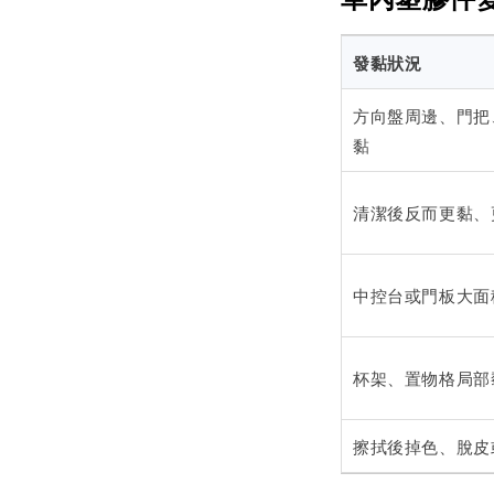
發黏狀況
方向盤周邊、門把
黏
清潔後反而更黏、
中控台或門板大面
杯架、置物格局部
擦拭後掉色、脫皮