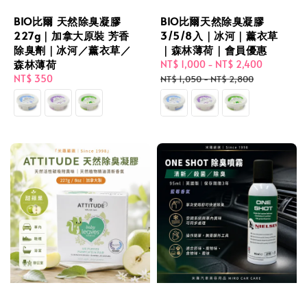
BIO比爾 天然除臭凝膠
BIO比爾天然除臭凝膠
227g｜加拿大原裝 芳香
3/5/8入｜冰河｜薰衣草
除臭劑｜冰河／薰衣草／
｜森林薄荷｜會員優惠
森林薄荷
Sale
NT$ 1,000
-
NT$ 2,400
Regular
Regular
NT$ 350
price
price
NT$ 1,050
-
NT$ 2,800
price