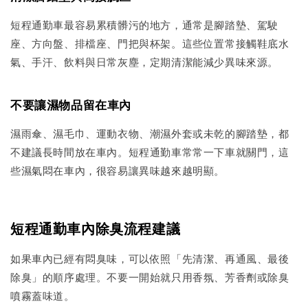
短程通勤車最容易累積髒污的地方，通常是腳踏墊、駕駛
座、方向盤、排檔座、門把與杯架。這些位置常接觸鞋底水
氣、手汗、飲料與日常灰塵，定期清潔能減少異味來源。
不要讓濕物品留在車內
濕雨傘、濕毛巾、運動衣物、潮濕外套或未乾的腳踏墊，都
不建議長時間放在車內。短程通勤車常常一下車就關門，這
些濕氣悶在車內，很容易讓異味越來越明顯。
短程通勤車內除臭流程建議
如果車內已經有悶臭味，可以依照「先清潔、再通風、最後
除臭」的順序處理。不要一開始就只用香氛、芳香劑或除臭
噴霧蓋味道。