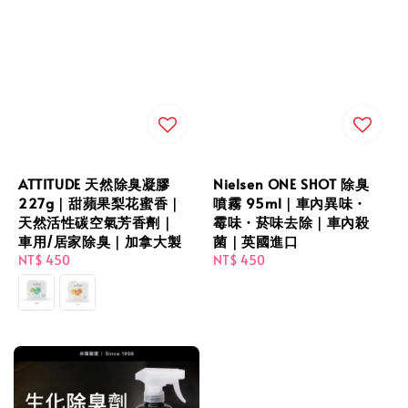
ATTITUDE 天然除臭凝膠
Nielsen ONE SHOT 除臭
227g｜甜蘋果梨花蜜香｜
噴霧 95ml｜車內異味・
天然活性碳空氣芳香劑｜
霉味・菸味去除｜車內殺
車用/居家除臭｜加拿大製
菌｜英國進口
Regular
NT$ 450
Regular
NT$ 450
price
price