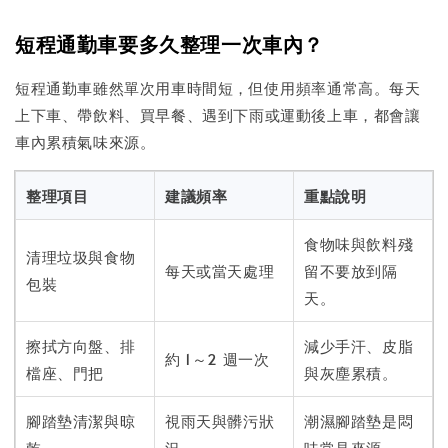
短程通勤車要多久整理一次車內？
短程通勤車雖然單次用車時間短，但使用頻率通常高。每天
上下車、帶飲料、買早餐、遇到下雨或運動後上車，都會讓
車內累積氣味來源。
整理項目
建議頻率
重點說明
食物味與飲料殘
清理垃圾與食物
每天或當天處理
留不要放到隔
包裝
天。
擦拭方向盤、排
減少手汗、皮脂
約 1～2 週一次
檔座、門把
與灰塵累積。
腳踏墊清潔與晾
視雨天與髒污狀
潮濕腳踏墊是悶
乾
況
味常見來源。