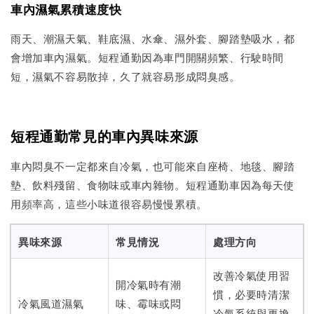
車內濕氣累積速度快
雨天、潮濕天氣、鞋底濕、水傘、濕外套、腳踏墊吸水，都
會增加車內濕氣。短程通勤因為車門開關頻繁、行駛時間
短，濕氣不容易散掉，久了就容易形成悶臭感。
短程通勤常見的車內異味來源
車內悶臭不一定都來自冷氣，也可能來自座椅、地毯、腳踏
墊、飲料殘留、食物味或車內雜物。短程通勤車因為每天使
用頻率高，這些小味道很容易慢慢累積。
異味來源
常見情況
處理方向
改善冷氣使用習
開冷氣時有潮
慣，必要時清潔
冷氣風道濕氣
味、霉味或悶
冷氣系統與更換