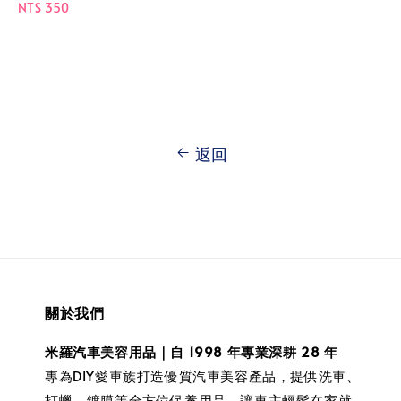
Regular
NT$ 350
price
返回
關於我們
米羅汽車美容用品｜自 1998 年專業深耕 28 年
專為DIY愛車族打造優質汽車美容產品，提供洗車、
打蠟、鍍膜等全方位保養用品，讓車主輕鬆在家就