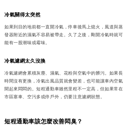
冷氣關得太突然
如果到目的地前都一直開冷氣，停車後馬上熄火，風道與蒸
發器附近的濕氣不容易被帶走。久了之後，剛開冷氣時就可
能有一股潮味或霉味。
冷氣濾網太久沒換
冷氣濾網會累積灰塵、濕氣、花粉與空氣中的髒污。如果長
時間沒有更換，冷氣出風品質就會變差，也可能讓車內空氣
聞起來悶悶的。短程通勤車雖然里程不一定高，但如果常在
市區塞車、空污多或停戶外，仍要注意濾網狀態。
短程通勤車該怎麼改善悶臭？