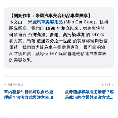
【關於作者：米羅汽車美容用品專業團隊】
本文由「
米羅汽車美容用品
(Milo Car Care)」技術
團隊撰寫。我們自
1998 年創立
以來，始終專注於
研發適合
台灣高溫、多雨、高污染環境
的 DIY 保
養方案。憑藉
超過四分之一世紀
的實務經驗與數據
累積，我們致力於為車主提供最專業、最可靠的漆
面防護知識，讓每位 DIY 玩家都能輕鬆達成專業級
的美容效果。
← PREVIOUS
NEXT →
車內塑膠件變黏可以自己處
皮椅縫線和皺摺怎麼清？容
理嗎？清潔方式與注意事項
易藏污的位置與清潔方式解
析