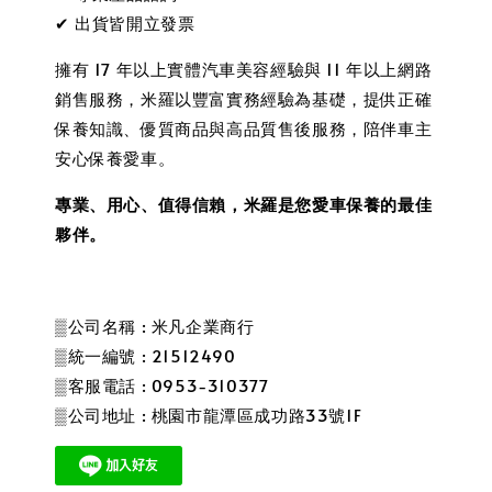
✔ 出貨皆開立發票
擁有 17 年以上實體汽車美容經驗與 11 年以上網路
銷售服務，米羅以豐富實務經驗為基礎，提供正確
保養知識、優質商品與高品質售後服務，陪伴車主
安心保養愛車。
專業、用心、值得信賴，米羅是您愛車保養的最佳
夥伴。
▒公司名稱 : 米凡企業商行
▒統一編號 : 21512490
▒客服電話 : 0953-310377
▒公司地址 : 桃園市龍潭區成功路33號1F