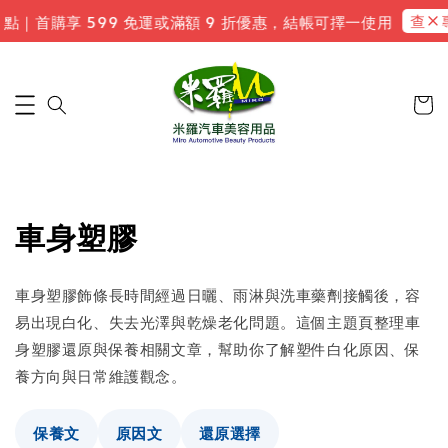
查看
0 點｜首購享 599 免運或滿額 9 折優惠，結帳可擇一使用
車身塑膠
車身塑膠飾條長時間經過日曬、雨淋與洗車藥劑接觸後，容
易出現白化、失去光澤與乾燥老化問題。這個主題頁整理車
身塑膠還原與保養相關文章，幫助你了解塑件白化原因、保
養方向與日常維護觀念。
保養文
原因文
還原選擇