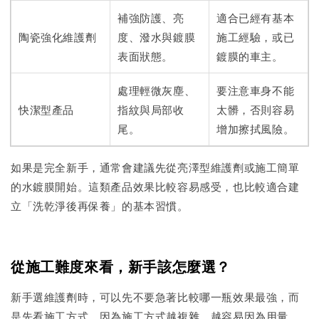
補強防護、亮
適合已經有基本
陶瓷強化維護劑
度、潑水與鍍膜
施工經驗，或已
表面狀態。
鍍膜的車主。
處理輕微灰塵、
要注意車身不能
快潔型產品
指紋與局部收
太髒，否則容易
尾。
增加擦拭風險。
如果是完全新手，通常會建議先從亮澤型維護劑或施工簡單
的水鍍膜開始。這類產品效果比較容易感受，也比較適合建
立「洗乾淨後再保養」的基本習慣。
從施工難度來看，新手該怎麼選？
新手選維護劑時，可以先不要急著比較哪一瓶效果最強，而
是先看施工方式。因為施工方式越複雜，越容易因為用量、