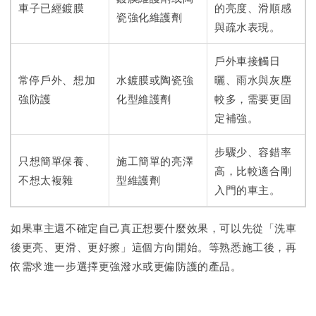
車子已經鍍膜
的亮度、滑順感
瓷強化維護劑
與疏水表現。
戶外車接觸日
常停戶外、想加
水鍍膜或陶瓷強
曬、雨水與灰塵
強防護
化型維護劑
較多，需要更固
定補強。
步驟少、容錯率
只想簡單保養、
施工簡單的亮澤
高，比較適合剛
不想太複雜
型維護劑
入門的車主。
如果車主還不確定自己真正想要什麼效果，可以先從「洗車
後更亮、更滑、更好擦」這個方向開始。等熟悉施工後，再
依需求進一步選擇更強潑水或更偏防護的產品。