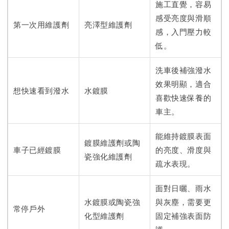
施工直覺，容易
感受亮度與滑順
第一次用維護劑
亮澤型維護劑
感，入門壓力較
低。
洗車後補強潑水
效果明顯，適合
想快速看到潑水
水鍍膜
喜歡快速保養的
車主。
能維持鍍膜表面
鍍膜維護劑或陶
車子已經鍍膜
的亮度、滑度與
瓷強化維護劑
疏水表現。
面對日曬、雨水
水鍍膜或陶瓷強
與灰塵，需要更
常停戶外
化型維護劑
固定補強表面防