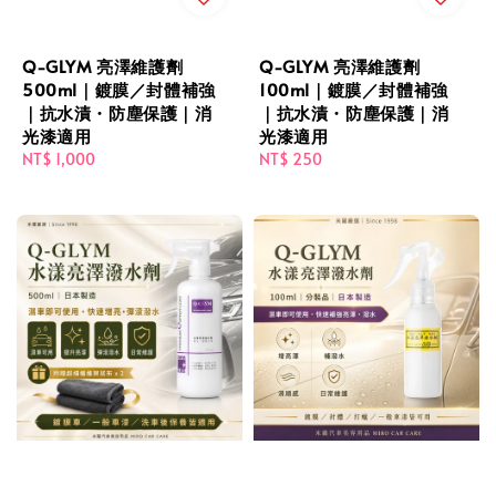
Q-GLYM 亮澤維護劑
Q-GLYM 亮澤維護劑
500ml｜鍍膜／封體補強
100ml｜鍍膜／封體補強
｜抗水漬・防塵保護｜消
｜抗水漬・防塵保護｜消
光漆適用
光漆適用
Regular
NT$ 1,000
Regular
NT$ 250
price
price