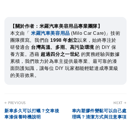
【關於作者：米羅汽車美容用品專業團隊】
本文由「
米羅汽車美容用品
(Milo Car Care)」技術
團隊撰寫。我們自
1998 年創立
以來，始終專注於
研發適合
台灣高溫、多雨、高污染環境
的 DIY 保
養方案。憑藉
超過四分之一世紀
的實務經驗與數據
累積，我們致力於為車主提供最專業、最可靠的漆
面防護知識，讓每位 DIY 玩家都能輕鬆達成專業級
的美容效果。
← PREVIOUS
NEXT →
新車多久可以打蠟？交車後
車內塑膠件變黏可以自己處
車漆保養時機說明
理嗎？清潔方式與注意事項