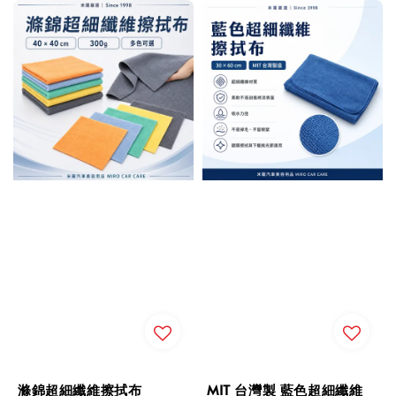
滌錦超細纖維擦拭布
MIT 台灣製 藍色超細纖維