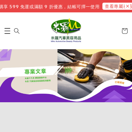
查看專屬禮遇
 599 免運或滿額 9 折優惠，結帳可擇一使用
新會