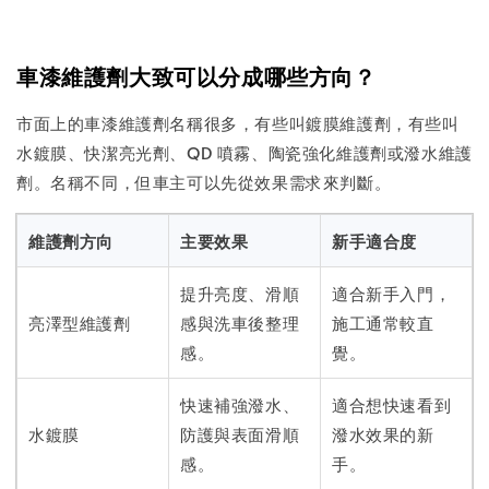
車漆維護劑大致可以分成哪些方向？
市面上的車漆維護劑名稱很多，有些叫鍍膜維護劑，有些叫
水鍍膜、快潔亮光劑、QD 噴霧、陶瓷強化維護劑或潑水維護
劑。名稱不同，但車主可以先從效果需求來判斷。
維護劑方向
主要效果
新手適合度
提升亮度、滑順
適合新手入門，
亮澤型維護劑
感與洗車後整理
施工通常較直
感。
覺。
快速補強潑水、
適合想快速看到
水鍍膜
防護與表面滑順
潑水效果的新
感。
手。