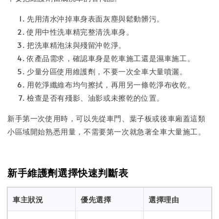
先用清水沖掉車身表面灰塵與鬆動髒污。
使用中性洗車精完整清洗車身。
把洗車精泡沫與殘留沖乾淨。
依產品需求，確認車身是乾車施工還是濕車施工。
少量分區使用維護劑，不要一次全車大量噴灑。
用乾淨纖維布均勻擦拭，再用另一條乾淨布收乾。
檢查是否有殘影、油影或未擦乾的位置。
新手第一次使用時，可以先從車門、葉子板或後車廂蓋這類
小區域開始熟悉用量，不需要第一次就急著全車大量施工。
新手維護劑選擇快速判斷表
車主狀況
優先選擇
選擇理由