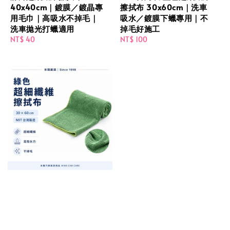
40x40cm｜鍍膜／鍍晶專
擦拭布 30x60cm｜洗車
用毛巾｜高吸水不掉毛｜
吸水／鍍膜下蠟專用｜不
洗車拋光打蠟適用
掉毛好施工
Regular
NT$ 40
Regular
NT$ 100
price
price