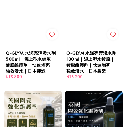
Q-GLYM 水漾亮澤潑水劑
Q-GLYM 水漾亮澤潑水劑
500ml｜濕上型水鍍膜｜
100ml｜濕上型水鍍膜｜
鍍膜維護劑｜快速增亮・
鍍膜維護劑｜快速增亮・
強效潑水｜日本製造
強效潑水｜日本製造
Regular
NT$ 800
Regular
NT$ 200
price
price