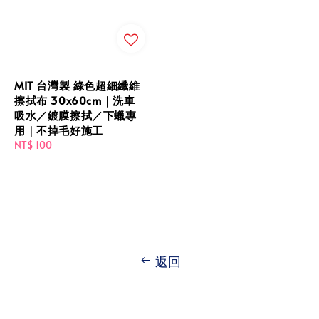
MIT 台灣製 綠色超細纖維
擦拭布 30x60cm｜洗車
吸水／鍍膜擦拭／下蠟專
用｜不掉毛好施工
Regular
NT$ 100
price
返回