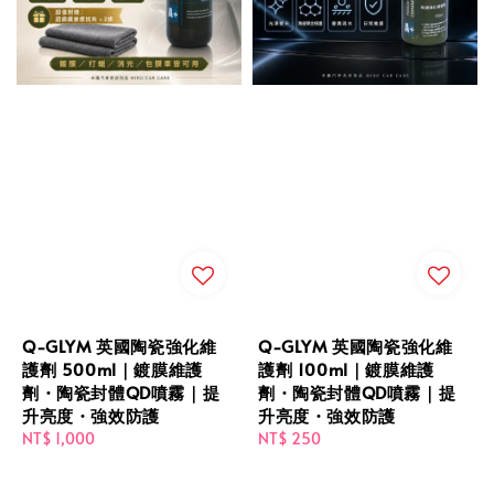
Q-GLYM 英國陶瓷強化維
Q-GLYM 英國陶瓷強化維
護劑 500ml｜鍍膜維護
護劑 100ml｜鍍膜維護
劑・陶瓷封體QD噴霧｜提
劑・陶瓷封體QD噴霧｜提
升亮度・強效防護
升亮度・強效防護
Regular
NT$ 1,000
Regular
NT$ 250
price
price