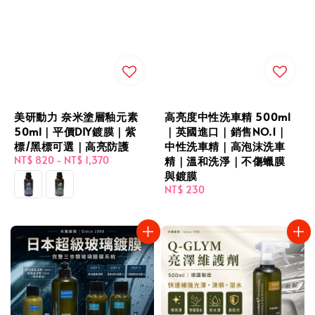
美研動力 奈米塗層釉元素
高亮度中性洗車精 500ml
50ml｜平價DIY鍍膜｜紫
｜英國進口｜銷售NO.1｜
標/黑標可選｜高亮防護
中性洗車精｜高泡沫洗車
Regular
NT$ 820
-
NT$ 1,370
精｜溫和洗淨｜不傷蠟膜
price
與鍍膜
Regular
NT$ 230
price