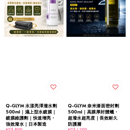
Q-GLYM 水漾亮澤潑水劑
Q-GLYM 奈米漆面密封劑
500ml｜濕上型水鍍膜｜
500ml｜高膜厚封體蠟・
鍍膜維護劑｜快速增亮・
超潑水超亮度｜長效耐久
強效潑水｜日本製造
防護層
Regular
NT$ 800
Regular
NT$ 1,200