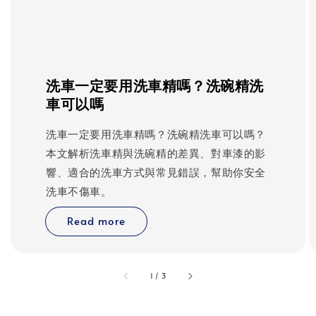
洗車一定要用洗車精嗎？洗碗精洗
車可以嗎
洗車一定要用洗車精嗎？洗碗精洗車可以嗎？
本文解析洗車精與洗碗精的差異、對車漆的影
響、適合的洗車方式與常見錯誤，幫助你安全
洗車不傷車。
Read more
accessibility.of
1
/
3