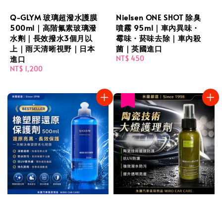
Q-GLYM 玻璃超潑水護膜
Nielsen ONE SHOT 除臭
500ml｜高階氟素玻璃潑
噴霧 95ml｜車內異味・
水劑｜長效撥水3個月以
霉味・菸味去除｜車內殺
上｜雨天清晰視野｜日本
菌｜英國進口
進口
Regular
NT$ 450
price
Regular
NT$ 1,200
price
售完