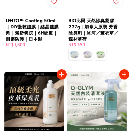
LENTO™ Coating 50ml
BIO比爾 天然除臭凝膠
｜DIY慢乾鍍膜｜結晶鍍膜
227g｜加拿大原裝 芳香
劑｜聚矽氧烷｜6H硬度｜
除臭劑｜冰河／薰衣草／
耐磨防護｜日本製
森林薄荷
Regular
NT$ 1,800
Regular
NT$ 350
price
price