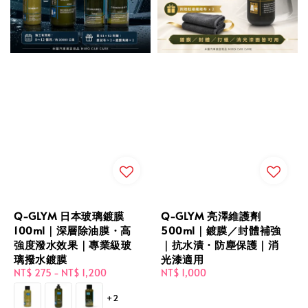
Q-GLYM 日本玻璃鍍膜
Q-GLYM 亮澤維護劑
100ml｜深層除油膜・高
500ml｜鍍膜／封體補強
強度潑水效果｜專業級玻
｜抗水漬・防塵保護｜消
璃撥水鍍膜
光漆適用
Regular
NT$ 275
-
NT$ 1,200
Regular
NT$ 1,000
price
price
+2