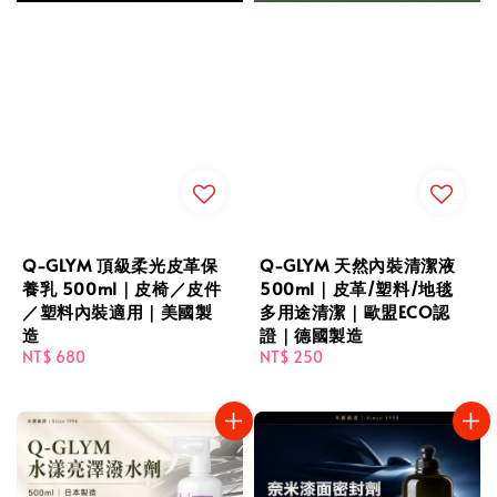
Q-GLYM 頂級柔光皮革保
Q-GLYM 天然內裝清潔液
養乳 500ml｜皮椅／皮件
500ml｜皮革/塑料/地毯
／塑料內裝適用｜美國製
多用途清潔｜歐盟ECO認
造
證｜德國製造
Regular
NT$ 680
Regular
NT$ 250
price
price