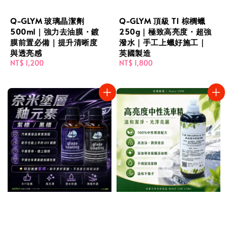
Q-GLYM 玻璃晶潔劑
Q-GLYM 頂級 T1 棕櫚蠟
500ml｜強力去油膜・鍍
250g｜極致高亮度・超強
膜前置必備｜提升清晰度
潑水｜手工上蠟好施工｜
與透亮感
英國製造
Regular
NT$ 1,200
Regular
NT$ 1,800
price
price