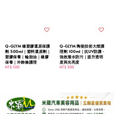
Q-GLYM 橡塑膠還原保護
Q-GLYM 陶瓷技術大燈護
劑 500ml｜塑料還原劑｜
理劑 100ml｜抗UV防護・
塑膠保養｜輪胎油｜橡膠
強效潑水防污｜提升透明
保養｜外飾條護理
度與光亮度
Regular
NT$ 500
Regular
NT$ 300
price
price