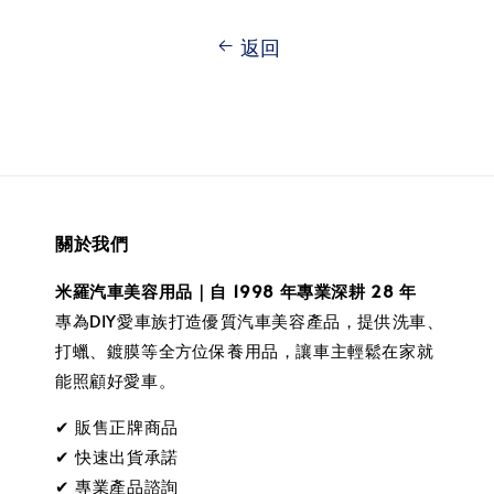
返回
關於我們
米羅汽車美容用品｜自 1998 年專業深耕 28 年
專為DIY愛車族打造優質汽車美容產品，提供洗車、
打蠟、鍍膜等全方位保養用品，讓車主輕鬆在家就
能照顧好愛車。
✔ 販售正牌商品
✔ 快速出貨承諾
✔ 專業產品諮詢