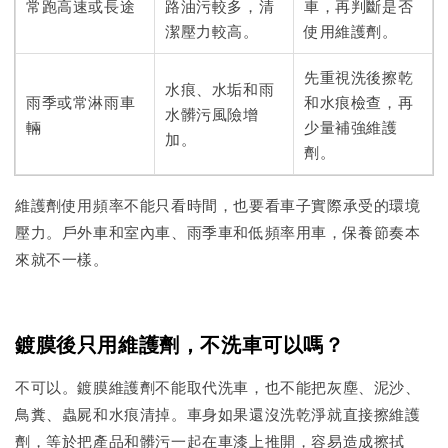
常跑高速或長途
路油污較多，清
車，再判斷是否
潔壓力較高。
使用維護劑。
先重視洗後擦乾
水痕、水垢和雨
雨季或常淋雨車
和水痕檢查，再
水髒污風險增
輛
少量補強維護
加。
劑。
維護劑使用頻率不能只看時間，也要看車子實際承受的環境
壓力。戶外車和室內車、雨季車和低頻率用車，保養節奏本
來就不一樣。
鍍膜後只用維護劑，不洗車可以嗎？
不可以。鍍膜維護劑不能取代洗車，也不能把灰塵、泥沙、
鳥糞、蟲屍和水痕清掉。車身如果還沒洗乾淨就直接擦維護
劑，等於把產品和髒污一起在車漆上推開，容易造成擦拭