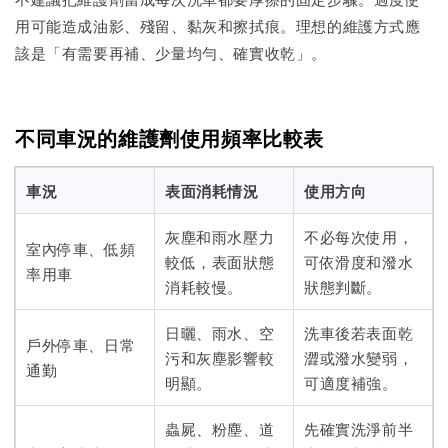
用可能造成油影、殘留、黏灰和擦拭痕。理想的維護方式應
該是「有需要再補、少量均勻、確實收乾」。
不同車況的維護劑使用頻率比較表
車況
表面消耗情況
使用方向
灰塵和雨水壓力
不必每次使用，
室內停車、低頻
較低，表面狀態
可依滑度和潑水
率用車
消耗較慢。
狀態判斷。
日曬、雨水、空
洗車後若表面乾
戶外停車、日常
污和灰塵影響較
澀或潑水變弱，
通勤
明顯。
可適度補強。
蟲屍、粉塵、道
先確實洗淨前半