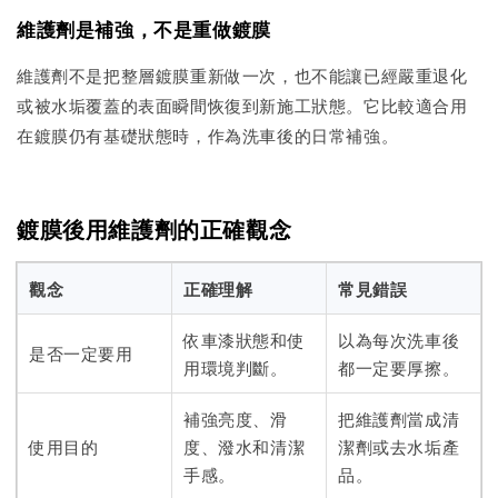
維護劑是補強，不是重做鍍膜
維護劑不是把整層鍍膜重新做一次，也不能讓已經嚴重退化
或被水垢覆蓋的表面瞬間恢復到新施工狀態。它比較適合用
在鍍膜仍有基礎狀態時，作為洗車後的日常補強。
鍍膜後用維護劑的正確觀念
觀念
正確理解
常見錯誤
依車漆狀態和使
以為每次洗車後
是否一定要用
用環境判斷。
都一定要厚擦。
補強亮度、滑
把維護劑當成清
使用目的
度、潑水和清潔
潔劑或去水垢產
手感。
品。