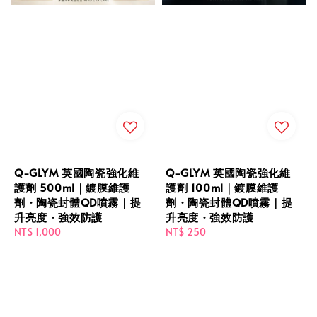
Q-GLYM 英國陶瓷強化維
Q-GLYM 英國陶瓷強化維
護劑 500ml｜鍍膜維護
護劑 100ml｜鍍膜維護
劑・陶瓷封體QD噴霧｜提
劑・陶瓷封體QD噴霧｜提
升亮度・強效防護
升亮度・強效防護
Regular
NT$ 1,000
Regular
NT$ 250
price
price