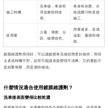
洗車後，車身乾
車身有灰塵、水
施工時機
淨並擦乾時使
痕或髒污時直接
用。
施工。
用量過多，造成
少量、薄擦、分
使用量
油影、霧感和殘
區、確實收乾。
留。
鍍膜維護劑用得好，可以讓鍍膜車洗後狀態更好維持；用得
太多或時機不對，反而可能讓表面變得不清爽。它的重點不
是頻繁堆疊，而是適時補強。
什麼情況適合使用鍍膜維護劑？
洗車後表面變得比較乾澀
鍍膜車洗完後，如果擦乾時毛巾滑動不如以前順，或手摸車