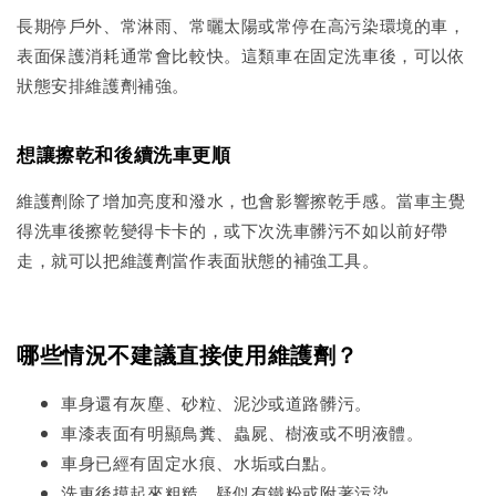
長期停戶外、常淋雨、常曬太陽或常停在高污染環境的車，
表面保護消耗通常會比較快。這類車在固定洗車後，可以依
狀態安排維護劑補強。
想讓擦乾和後續洗車更順
維護劑除了增加亮度和潑水，也會影響擦乾手感。當車主覺
得洗車後擦乾變得卡卡的，或下次洗車髒污不如以前好帶
走，就可以把維護劑當作表面狀態的補強工具。
哪些情況不建議直接使用維護劑？
車身還有灰塵、砂粒、泥沙或道路髒污。
車漆表面有明顯鳥糞、蟲屍、樹液或不明液體。
車身已經有固定水痕、水垢或白點。
洗車後摸起來粗糙，疑似有鐵粉或附著污染。