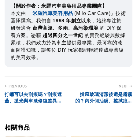
【關於作者：米羅汽車美容用品專業團隊】
本文由「
米羅汽車美容用品
(Milo Car Care)」技術
團隊撰寫。我們自
1998 年創立
以來，始終專注於
研發適合
台灣高溫、多雨、高污染環境
的 DIY 保
養方案。憑藉
超過四分之一世紀
的實務經驗與數據
累積，我們致力於為車主提供最專業、最可靠的漆
面防護知識，讓每位 DIY 玩家都能輕鬆達成專業級
的美容效果。
← PREVIOUS
NEXT →
打蠟可以去刮痕嗎？刮痕遮
擋風玻璃清潔後還是霧霧
蓋、拋光與車漆修復差異解
的？內外側油膜、擦拭痕與
析
雨刷判斷
相關商品