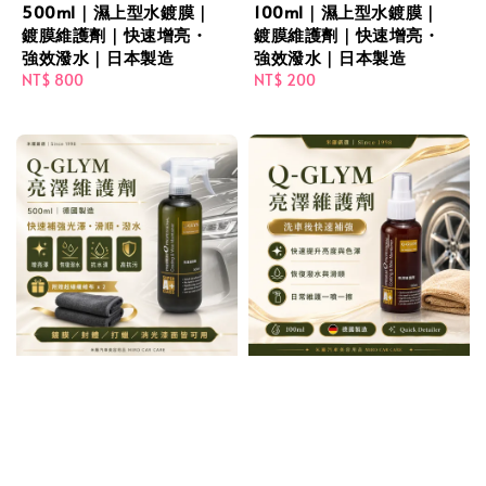
500ml｜濕上型水鍍膜｜
100ml｜濕上型水鍍膜｜
鍍膜維護劑｜快速增亮・
鍍膜維護劑｜快速增亮・
強效潑水｜日本製造
強效潑水｜日本製造
Regular
NT$ 800
Regular
NT$ 200
price
price