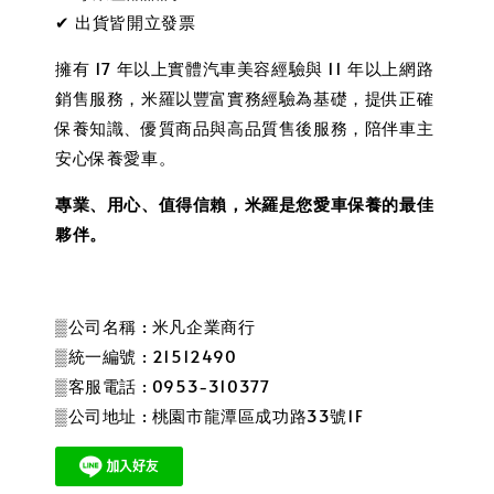
✔ 出貨皆開立發票
擁有 17 年以上實體汽車美容經驗與 11 年以上網路
銷售服務，米羅以豐富實務經驗為基礎，提供正確
保養知識、優質商品與高品質售後服務，陪伴車主
安心保養愛車。
專業、用心、值得信賴，米羅是您愛車保養的最佳
夥伴。
▒公司名稱 : 米凡企業商行
▒統一編號 : 21512490
▒客服電話 : 0953-310377
▒公司地址 : 桃園市龍潭區成功路33號1F