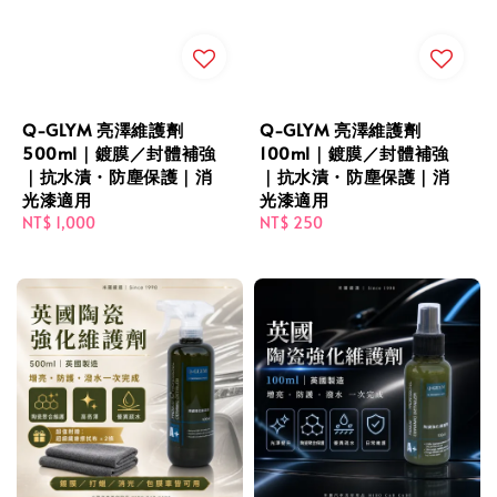
Q-GLYM 亮澤維護劑
Q-GLYM 亮澤維護劑
500ml｜鍍膜／封體補強
100ml｜鍍膜／封體補強
｜抗水漬・防塵保護｜消
｜抗水漬・防塵保護｜消
光漆適用
光漆適用
Regular
NT$ 1,000
Regular
NT$ 250
price
price