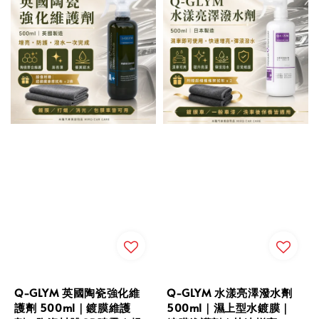
Q-GLYM 英國陶瓷強化維
Q-GLYM 水漾亮澤潑水劑
護劑 500ml｜鍍膜維護
500ml｜濕上型水鍍膜｜