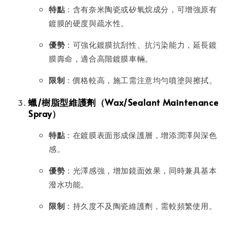
特點
：含有奈米陶瓷或矽氧烷成分，可增強原有
鍍膜的硬度與疏水性。
優勢
：可強化鍍膜抗刮性、抗污染能力，延長鍍
膜壽命，適合高階鍍膜車輛。
限制
：價格較高，施工需注意均勻噴塗與擦拭。
蠟/樹脂型維護劑（Wax/Sealant Maintenance
Spray）
特點
：在鍍膜表面形成保護層，增添潤澤與深色
感。
優勢
：光澤感強，增加鏡面效果，同時兼具基本
潑水功能。
限制
：持久度不及陶瓷維護劑，需較頻繁使用。