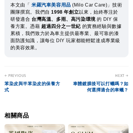
本文由「
米羅汽車美容用品
(Milo Car Care)」技術
團隊撰寫。我們自
1998 年創立
以來，始終專注於
研發適合
台灣高溫、多雨、高污染環境
的 DIY 保
養方案。憑藉
超過四分之一世紀
的實務經驗與數據
累積，我們致力於為車主提供最專業、最可靠的漆
面防護知識，讓每位 DIY 玩家都能輕鬆達成專業級
的美容效果。
← PREVIOUS
NEXT →
苯染皮與半苯染皮的保養方
車體鍍膜後可以打蠟嗎？如
式
何選擇適合的車蠟？
相關商品