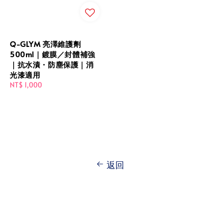
Q-GLYM 亮澤維護劑
500ml｜鍍膜／封體補強
｜抗水漬・防塵保護｜消
光漆適用
Regular
NT$ 1,000
price
返回