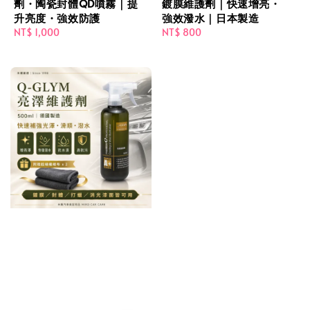
劑・陶瓷封體QD噴霧｜提
鍍膜維護劑｜快速增亮・
升亮度・強效防護
強效潑水｜日本製造
Regular
NT$ 1,000
Regular
NT$ 800
price
price