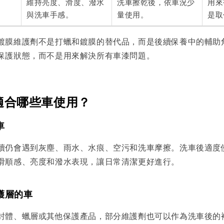
維持亮度、滑度、潑水
洗車擦乾後，依車況少
用來
與洗車手感。
量使用。
是取
鍍膜維護劑不是打蠟和鍍膜的替代品，而是後續保養中的輔助
保護狀態，而不是用來解決所有車漆問題。
適合哪些車使用？
車
續仍會遇到灰塵、雨水、水痕、空污和洗車摩擦。洗車後適度
滑順感、亮度和潑水表現，讓日常清潔更好進行。
護層的車
封體、蠟層或其他保護產品，部分維護劑也可以作為洗車後的