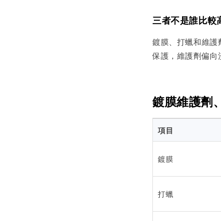
三者不是誰比較
鍍膜、打蠟和維護
保護，維護劑偏向
鍍膜維護劑
項目
鍍膜
打蠟