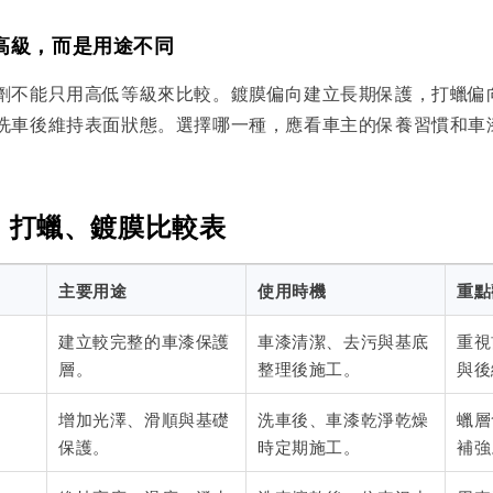
高級，而是用途不同
劑不能只用高低等級來比較。鍍膜偏向建立長期保護，打蠟偏
洗車後維持表面狀態。選擇哪一種，應看車主的保養習慣和車
、打蠟、鍍膜比較表
主要用途
使用時機
重點
建立較完整的車漆保護
車漆清潔、去污與基底
重視
層。
整理後施工。
與後
增加光澤、滑順與基礎
洗車後、車漆乾淨乾燥
蠟層
保護。
時定期施工。
補強