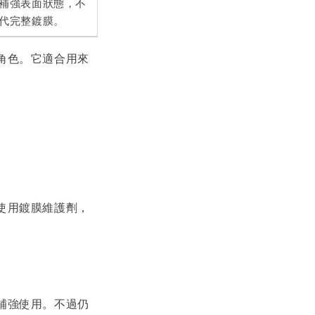
補強表面狀態，不
代完整鍍膜。
角色。它適合用來
使用鍍膜維護劑，
補強使用。不過仍