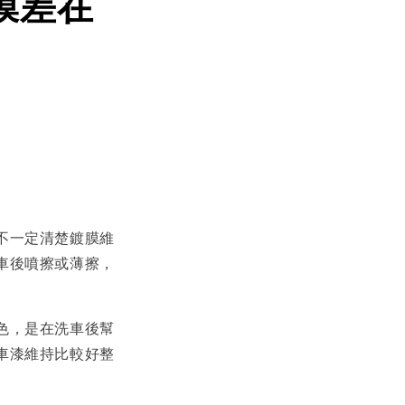
膜差在
不一定清楚鍍膜維
車後噴擦或薄擦，
色，是在洗車後幫
車漆維持比較好整