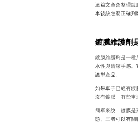
這篇文章會整理鍍
車後該怎麼正確判
鍍膜維護劑
鍍膜維護劑是一種
水性與清潔手感。
護型產品。
如果車子已經有鍍
沒有鍍膜，有些車
簡單來說，鍍膜是
態。三者可以有關