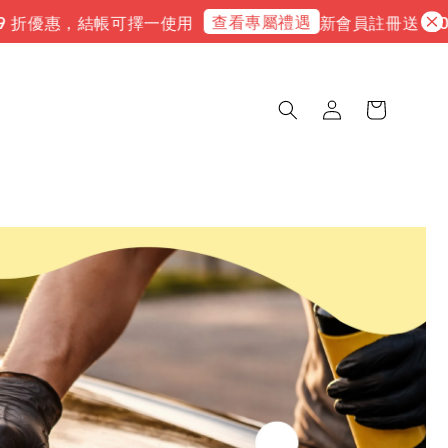
查看專屬禮遇
 折優惠，結帳可擇一使用
新會員註冊送 3,00