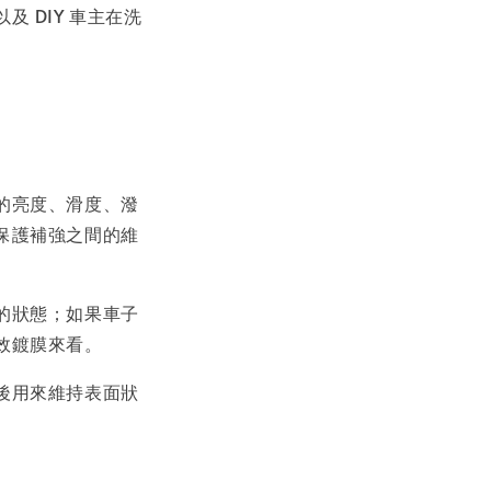
 DIY 車主在洗
的亮度、滑度、潑
保護補強之間的維
的狀態；如果車子
效鍍膜來看。
後用來維持表面狀