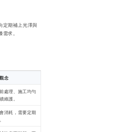
向定期補上光澤與
漆需求。
觀念
前處理、施工均勻
續維護。
會消耗，需要定期
。