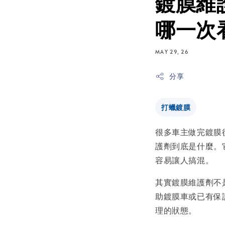
鍍膜維
哪一次
MAY 29, 26
分享
打蠟鍍膜
很多車主做完鍍膜
護劑到底是什麼。
容易讓人搞混。
其實鍍膜維護劑不
助鍍膜車或已有保
理的狀態。