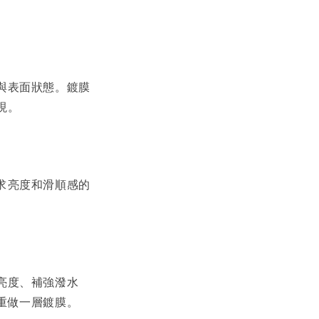
與表面狀態。鍍膜
現。
求亮度和滑順感的
亮度、補強潑水
重做一層鍍膜。