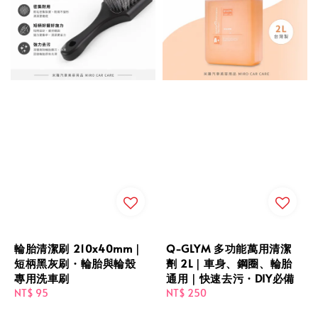
輪胎清潔刷 210x40mm｜
Q‑GLYM 多功能萬用清潔
短柄黑灰刷・輪胎與輪殼
劑 2L｜車身、鋼圈、輪胎
專用洗車刷
通用｜快速去污・DIY必備
Regular
NT$ 95
Regular
NT$ 250
price
price