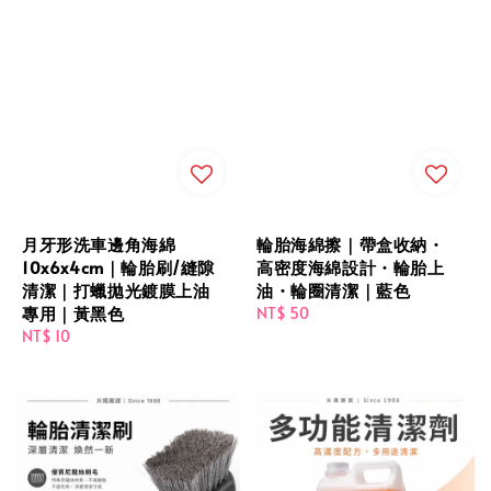
月牙形洗車邊角海綿
輪胎海綿擦｜帶盒收納・
10x6x4cm｜輪胎刷/縫隙
高密度海綿設計・輪胎上
清潔｜打蠟拋光鍍膜上油
油・輪圈清潔｜藍色
專用｜黃黑色
Regular
NT$ 50
Regular
NT$ 10
price
price