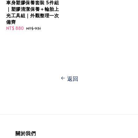
車身塑膠保養套裝 5件組
｜塑膠清潔保養＋輪胎上
光工具組｜外觀整理一次
備齊
Sale
NT$ 880
Regular
NT$ 931
price
price
返回
關於我們