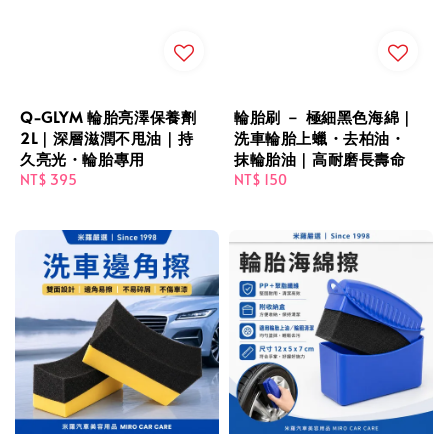
Q-GLYM 輪胎亮澤保養劑
輪胎刷 － 極細黑色海綿｜
2L｜深層滋潤不甩油｜持
洗車輪胎上蠟・去柏油・
久亮光・輪胎專用
抹輪胎油｜高耐磨長壽命
Regular
NT$ 395
Regular
NT$ 150
price
price