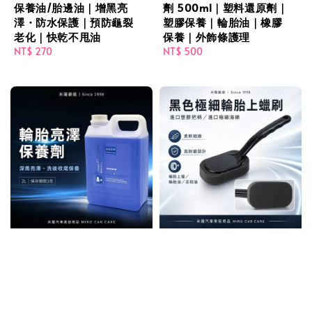
保養油/胎邊油｜增黑亮
劑 500ml｜塑料還原劑｜
澤・防水保護｜預防龜裂
塑膠保養｜輪胎油｜橡膠
老化｜快乾不甩油
保養｜外飾條護理
Regular
NT$ 270
Regular
NT$ 500
price
price