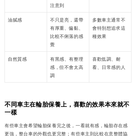
注意到
油膩感
不只是亮，還帶
多數車主通常不
有厚重、偏黏、
會特別想追求這
比較不俐落的感
種效果
覺
自然質感
有黑感、有整理
喜歡低調、耐
感，但不會太高
看、日常感的人
調
不同車主在輪胎保養上，喜歡的效果本來就不
一樣
有些車主會希望輪胎保養完之後，一看就有感，輪胎存在感
更強，整台車的外觀也更完整；有些車主則比較在意整體協