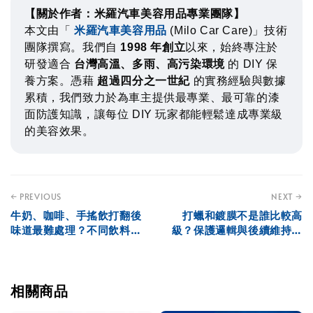
【關於作者：米羅汽車美容用品專業團隊】
本文由「
米羅汽車美容用品
(Milo Car Care)」技術
團隊撰寫。我們自
1998 年創立
以來，始終專注於
研發適合
台灣高溫、多雨、高污染環境
的 DIY 保
養方案。憑藉
超過四分之一世紀
的實務經驗與數據
累積，我們致力於為車主提供最專業、最可靠的漆
面防護知識，讓每位 DIY 玩家都能輕鬆達成專業級
的美容效果。
← PREVIOUS
NEXT →
牛奶、咖啡、手搖飲打翻後
打蠟和鍍膜不是誰比較高
味道最難處理？不同飲料殘
級？保護邏輯與後續維持差
留差異解析
異解析
相關商品