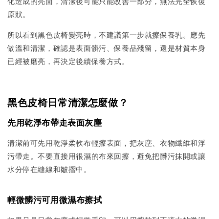
化造成的亮面，清潔後可能只能改善一部分，無法完全恢復
原狀。
所以看到黑色皮椅變亮時，不建議第一步就擦保養乳。應先
做溫和清潔，確認是表面髒污、保養品殘留，還是材質本身
已經被磨亮，再決定後續保養方式。
黑色皮椅日常清潔怎麼做？
先用乾淨布帶走表面灰塵
清潔前可先用乾淨柔軟布輕擦表面，把灰塵、衣物纖維和浮
污帶走。不要直接用很濕的布來回擦，避免把髒污抹開或讓
水分停在縫線和皺摺中。
輕微髒污可用微濕布擦拭