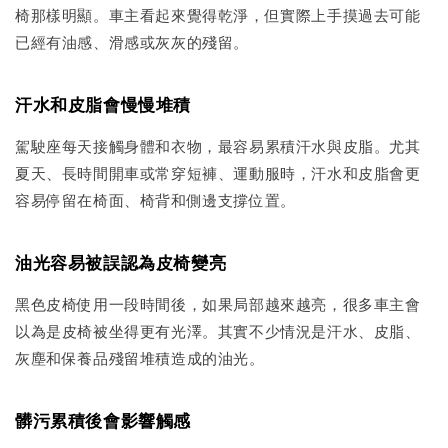
椅那樣明顯。車主看起來覺得乾淨，但實際上手摸過去可能
已經有油感、滑感或灰灰的殘留。
汗水和皮脂會慢慢堆積
駕駛座每天接觸身體和衣物，最容易累積汗水與皮脂。尤其
夏天、長時間開車或常穿短褲、運動服時，汗水和皮脂會更
容易停留在椅面、椅背和側邊支撐位置。
油光容易被誤認為皮椅變亮
黑色皮椅使用一段時間後，如果局部越來越亮，很多車主會
以為是皮椅被坐得更有光澤。其實不少情況是汗水、皮脂、
灰塵和保養品殘留堆積造成的油光。
髒污累積後會影響觸感