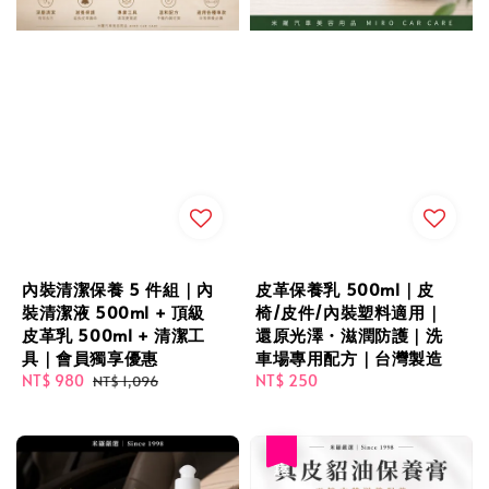
內裝清潔保養 5 件組｜內
皮革保養乳 500ml｜皮
裝清潔液 500ml + 頂級
椅/皮件/內裝塑料適用｜
皮革乳 500ml + 清潔工
還原光澤・滋潤防護｜洗
具｜會員獨享優惠
車場專用配方｜台灣製造
Sale
NT$ 980
Regular
Regular
NT$ 250
NT$ 1,096
price
price
price
優惠