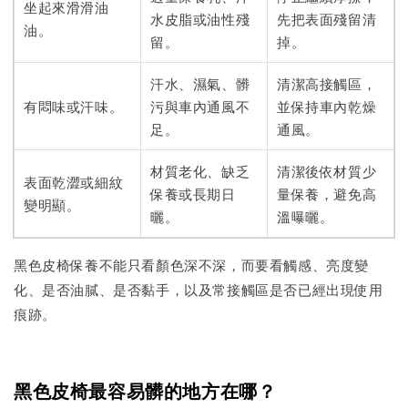
坐起來滑滑油
水皮脂或油性殘
先把表面殘留清
油。
留。
掉。
汗水、濕氣、髒
清潔高接觸區，
有悶味或汗味。
污與車內通風不
並保持車內乾燥
足。
通風。
材質老化、缺乏
清潔後依材質少
表面乾澀或細紋
保養或長期日
量保養，避免高
變明顯。
曬。
溫曝曬。
黑色皮椅保養不能只看顏色深不深，而要看觸感、亮度變
化、是否油膩、是否黏手，以及常接觸區是否已經出現使用
痕跡。
黑色皮椅最容易髒的地方在哪？