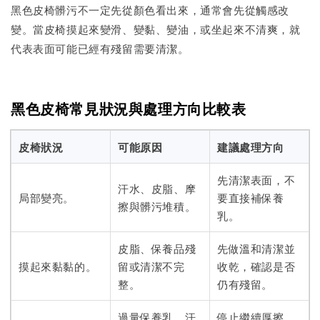
黑色皮椅髒污不一定先從顏色看出來，通常會先從觸感改
變。當皮椅摸起來變滑、變黏、變油，或坐起來不清爽，就
代表表面可能已經有殘留需要清潔。
黑色皮椅常見狀況與處理方向比較表
皮椅狀況
可能原因
建議處理方向
先清潔表面，不
汗水、皮脂、摩
局部變亮。
要直接補保養
擦與髒污堆積。
乳。
皮脂、保養品殘
先做溫和清潔並
摸起來黏黏的。
留或清潔不完
收乾，確認是否
整。
仍有殘留。
過量保養乳、汗
停止繼續厚擦，