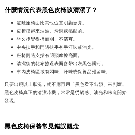
什麼情況代表黑色皮椅該清潔了？
駕駛座椅面比其他位置明顯更亮。
皮椅摸起來油油、滑滑或黏黏的。
坐久後覺得椅面悶、不清爽。
中央扶手和門邊扶手有手汗味或油光。
座椅側邊支撐有明顯摩擦亮面。
清潔後的乾布擦過表面會帶出灰黑色髒污。
車內皮椅區域有悶味、汗味或保養品殘留味。
只要出現以上狀況，就不應再用「黑色看不出髒」來判斷。
黑色皮椅真正的清潔時機，常常是從觸感、油光和味道開始
發現。
黑色皮椅保養常見錯誤觀念