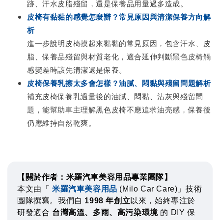
跡、汗水皮脂殘留，還是保養品用量過多造成。
皮椅有黏黏的感覺怎麼辦？常見原因與清潔保養方向解
析
進一步說明皮椅摸起來黏黏的常見原因，包含汗水、皮
脂、保養品殘留與材質老化，適合延伸判斷黑色皮椅觸
感變差時該先清潔還是保養。
皮椅保養乳擦太多會怎樣？油膩、悶黏與殘留問題解析
補充皮椅保養乳過量後的油膩、悶黏、沾灰與殘留問
題，能幫助車主理解黑色皮椅不應追求油亮感，保養後
仍應維持自然乾爽。
【關於作者：米羅汽車美容用品專業團隊】
本文由「
米羅汽車美容用品
(Milo Car Care)」技術
團隊撰寫。我們自
1998 年創立
以來，始終專注於
研發適合
台灣高溫、多雨、高污染環境
的 DIY 保