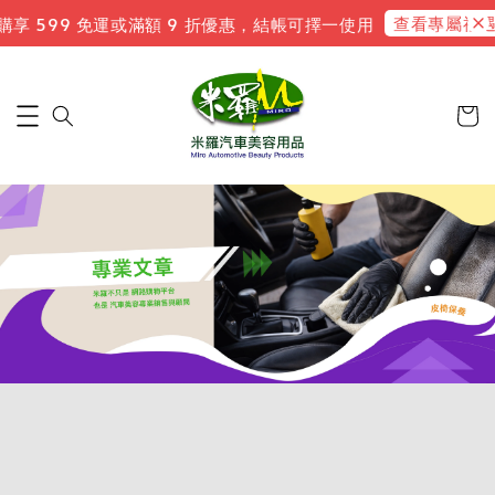
查看專屬禮遇
 599 免運或滿額 9 折優惠，結帳可擇一使用
新會