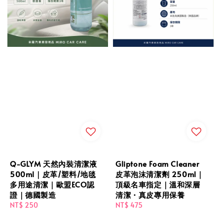
Q-GLYM 天然內裝清潔液
Gliptone Foam Cleaner
500ml｜皮革/塑料/地毯
皮革泡沫清潔劑 250ml｜
多用途清潔｜歐盟ECO認
頂級名車指定｜溫和深層
證｜德國製造
清潔・真皮專用保養
Regular
NT$ 250
Regular
NT$ 475
price
price