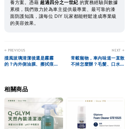
養方案。憑藉
超過四分之一世紀
的實務經驗與數據
累積，我們致力於為車主提供最專業、最可靠的漆
面防護知識，讓每位 DIY 玩家都能輕鬆達成專業級
的美容效果。
← PREVIOUS
NEXT →
擋風玻璃清潔後還是霧霧
常載寵物，車內味道一直散
的？內外側油膜、擦拭痕與
不掉怎麼辦？毛髮、口水與
雨刷判斷
布面異味處理方向
相關商品