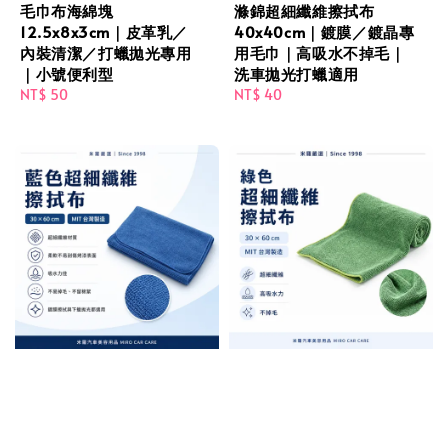
毛巾布海綿塊
滌錦超細纖維擦拭布
12.5x8x3cm｜皮革乳／
40x40cm｜鍍膜／鍍晶專
內裝清潔／打蠟拋光專用
用毛巾｜高吸水不掉毛｜
｜小號便利型
洗車拋光打蠟適用
Regular
NT$ 50
Regular
NT$ 40
price
price