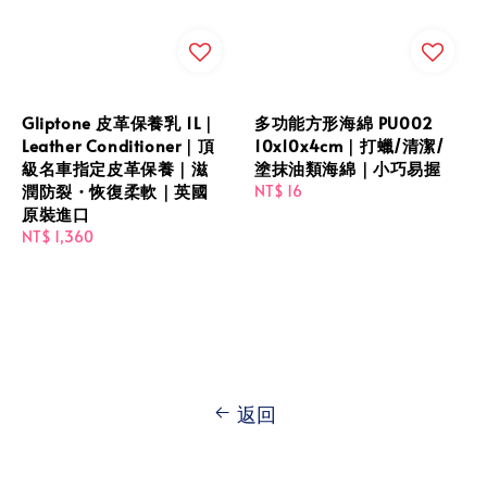
Gliptone 皮革保養乳 1L｜
多功能方形海綿 PU002
Leather Conditioner｜頂
10x10x4cm｜打蠟/清潔/
級名車指定皮革保養｜滋
塗抹油類海綿｜小巧易握
潤防裂・恢復柔軟｜英國
Regular
NT$ 16
原裝進口
price
Regular
NT$ 1,360
price
返回