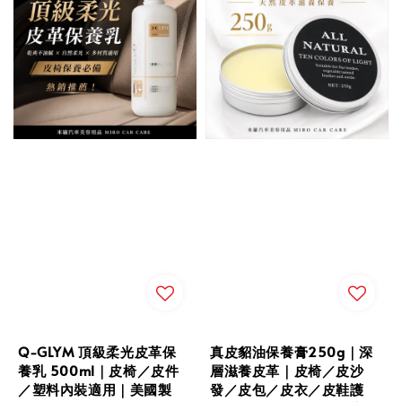
Q-GLYM 頂級柔光皮革保
真皮貂油保養膏250g｜深
養乳 500ml｜皮椅／皮件
層滋養皮革｜皮椅／皮沙
／塑料內裝適用｜美國製
發／皮包／皮衣／皮鞋護