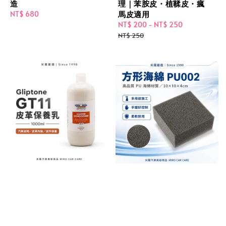
造
理｜苯胺皮・植鞣皮・瘋
馬皮適用
Regular
NT$ 680
price
Sale
NT$ 200
-
NT$ 250
Regular
price
price
NT$ 250