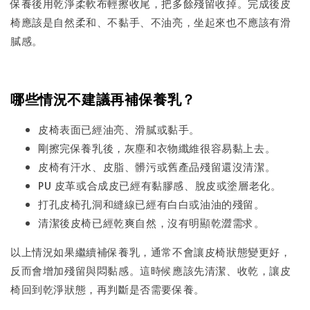
保養後用乾淨柔軟布輕擦收尾，把多餘殘留收掉。完成後皮
椅應該是自然柔和、不黏手、不油亮，坐起來也不應該有滑
膩感。
哪些情況不建議再補保養乳？
皮椅表面已經油亮、滑膩或黏手。
剛擦完保養乳後，灰塵和衣物纖維很容易黏上去。
皮椅有汗水、皮脂、髒污或舊產品殘留還沒清潔。
PU 皮革或合成皮已經有黏膠感、脫皮或塗層老化。
打孔皮椅孔洞和縫線已經有白白或油油的殘留。
清潔後皮椅已經乾爽自然，沒有明顯乾澀需求。
以上情況如果繼續補保養乳，通常不會讓皮椅狀態變更好，
反而會增加殘留與悶黏感。這時候應該先清潔、收乾，讓皮
椅回到乾淨狀態，再判斷是否需要保養。