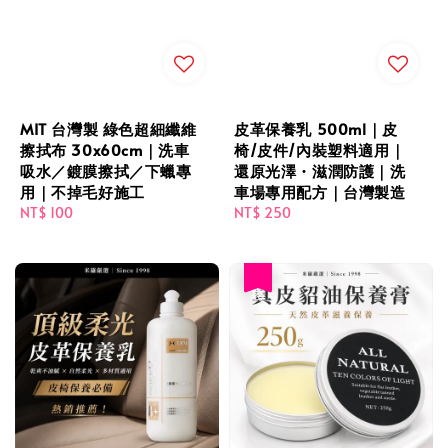
MIT 台灣製 綠色超細纖維
皮革保養乳 500ml｜皮
擦拭布 30x60cm｜洗車
椅/皮件/內裝塑料適用｜
吸水／鍍膜擦拭／下蠟專
還原光澤・滋潤防護｜洗
用｜不掉毛好施工
車場專用配方｜台灣製造
Regular
NT$ 100
Regular
NT$ 250
price
price
優惠