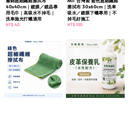
滌錦超細纖維擦拭布
MIT 台灣製 藍色超細纖維
40x40cm｜鍍膜／鍍晶專
擦拭布 30x60cm｜洗車
用毛巾｜高吸水不掉毛｜
吸水／鍍膜下蠟專用｜不
洗車拋光打蠟適用
掉毛好施工
Regular
NT$ 40
Regular
NT$ 100
price
price