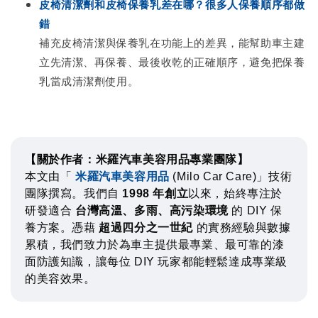
皮椅清潔劑和皮椅保養乳差在哪？很多人保養順序都做
錯
補充皮椅清潔與保養乳在功能上的差異，能幫助車主建
立先清潔、再保養、最後收乾的正確順序，避免把保養
乳當成清潔劑使用。
【關於作者：米羅汽車美容用品專業團隊】
本文由「
米羅汽車美容用品
(Milo Car Care)」技術
團隊撰寫。我們自
1998 年創立
以來，始終專注於
研發適合
台灣高溫、多雨、高污染環境
的 DIY 保
養方案。憑藉
超過四分之一世紀
的實務經驗與數據
累積，我們致力於為車主提供最專業、最可靠的漆
面防護知識，讓每位 DIY 玩家都能輕鬆達成專業級
的美容效果。