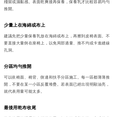
殘留或濕黏感。表面乾爽後再保養，保養乳才比較容易均勻
推開。
少量上在海綿或布上
建議先把少量保養乳放在海綿或布上，再擦到皮椅表面。不
要直接大量倒在座椅上，以免局部過量、推不均或卡進縫線
孔洞。
分區均勻推開
可以依椅面、椅背、側邊和扶手分區施工。每一區都薄薄推
開，不要在某一小區反覆堆疊。若表面已經出現明顯油亮，
就代表用量可能太多。
最後用乾布收尾