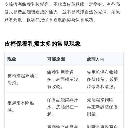
皮椅擦完保養乳後變亮，不代表皮革狀態一定變好。有些亮
度只是產品殘留造成的油光，並不是乾淨自然的光澤。如果
只看亮度，很容易把保養過度誤認為保養成功。
皮椅保養乳擦太多的常見現象
現象
可能原因
處理方向
保養乳用量過
先用乾淨布收掉
皮椅摸起來油油
多，表面殘留沒
多餘殘留，必要
滑滑。
有收乾。
時做溫和清潔。
保養品殘留與汗
先清潔接觸區，
坐起來有悶黏
水、皮脂混在一
再重新調整保養
感。
起。
用量。
表面油光或產品
判斷是否乾爽自