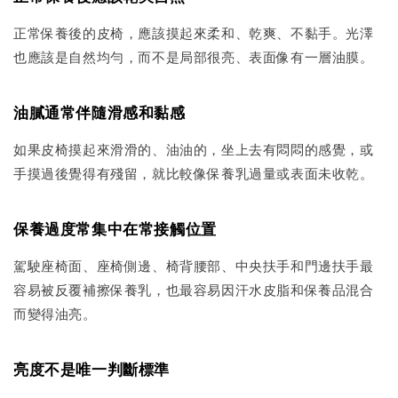
正常保養後的皮椅，應該摸起來柔和、乾爽、不黏手。光澤
也應該是自然均勻，而不是局部很亮、表面像有一層油膜。
油膩通常伴隨滑感和黏感
如果皮椅摸起來滑滑的、油油的，坐上去有悶悶的感覺，或
手摸過後覺得有殘留，就比較像保養乳過量或表面未收乾。
保養過度常集中在常接觸位置
駕駛座椅面、座椅側邊、椅背腰部、中央扶手和門邊扶手最
容易被反覆補擦保養乳，也最容易因汗水皮脂和保養品混合
而變得油亮。
亮度不是唯一判斷標準