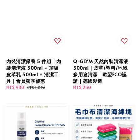
內裝清潔保養 5 件組｜內
Q-GLYM 天然內裝清潔液
裝清潔液 500ml + 頂級
500ml｜皮革/塑料/地毯
皮革乳 500ml + 清潔工
多用途清潔｜歐盟ECO認
具｜會員獨享優惠
證｜德國製造
Sale
NT$ 980
Regular
Regular
NT$ 250
NT$ 1,096
price
price
price