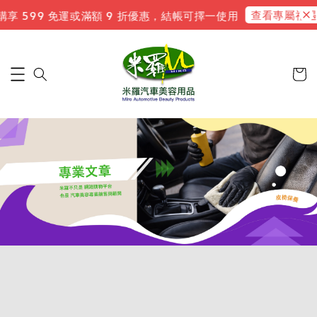
查看專屬禮遇
 599 免運或滿額 9 折優惠，結帳可擇一使用
新會