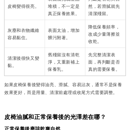
皮椅變得很亮。
堆積，不一定是
然，若滑膩就先
真正保養效果。
清潔殘留。
降低保養頻率，
灰塵和衣物纖維
表面太油，增加
改成少量薄擦並
容易黏住。
髒污附著。
收乾。
舊殘留沒有清乾
先完整清潔表
清潔後很快又變
淨，又重新補上
面，再判斷是否
黏。
保養乳。
真的需要保養。
如果皮椅保養後變得油亮、滑膩、容易沾灰，通常不是保養
效果更好，而是用量、清潔前處理或收尾方式需要調整。
皮椅油膩和正常保養後的光澤差在哪？
正常保養後應該乾爽自然