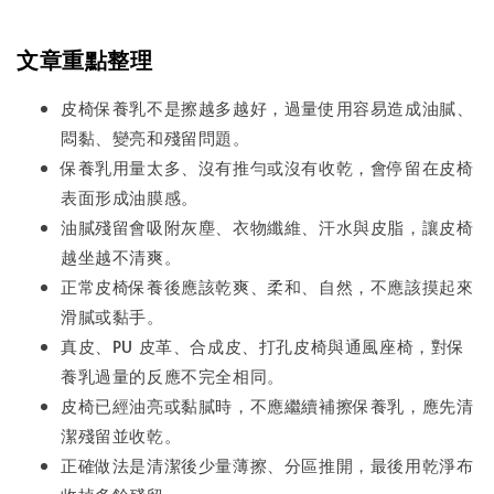
文章重點整理
皮椅保養乳不是擦越多越好，過量使用容易造成油膩、
悶黏、變亮和殘留問題。
保養乳用量太多、沒有推勻或沒有收乾，會停留在皮椅
表面形成油膜感。
油膩殘留會吸附灰塵、衣物纖維、汗水與皮脂，讓皮椅
越坐越不清爽。
正常皮椅保養後應該乾爽、柔和、自然，不應該摸起來
滑膩或黏手。
真皮、PU 皮革、合成皮、打孔皮椅與通風座椅，對保
養乳過量的反應不完全相同。
皮椅已經油亮或黏膩時，不應繼續補擦保養乳，應先清
潔殘留並收乾。
正確做法是清潔後少量薄擦、分區推開，最後用乾淨布