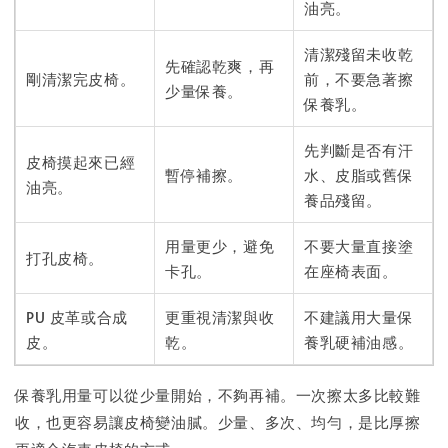
油亮。
清潔殘留未收乾
先確認乾爽，再
剛清潔完皮椅。
前，不要急著擦
少量保養。
保養乳。
先判斷是否有汗
皮椅摸起來已經
暫停補擦。
水、皮脂或舊保
油亮。
養品殘留。
用量更少，避免
不要大量直接塗
打孔皮椅。
卡孔。
在座椅表面。
PU 皮革或合成
更重視清潔與收
不建議用大量保
皮。
乾。
養乳硬補油感。
保養乳用量可以從少量開始，不夠再補。一次擦太多比較難
收，也更容易讓皮椅變油膩。少量、多次、均勻，是比厚擦