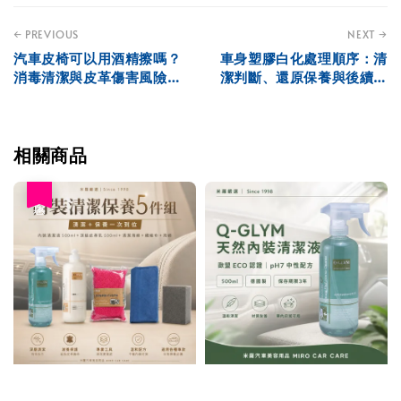
← PREVIOUS
NEXT →
汽車皮椅可以用酒精擦嗎？
車身塑膠白化處理順序：清
消毒清潔與皮革傷害風險解
潔判斷、還原保養與後續防
析
護解析
相關商品
優惠