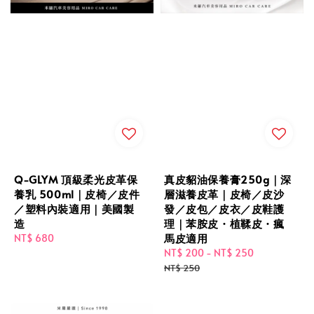
Q-GLYM 頂級柔光皮革保
真皮貂油保養膏250g｜深
養乳 500ml｜皮椅／皮件
層滋養皮革｜皮椅／皮沙
／塑料內裝適用｜美國製
發／皮包／皮衣／皮鞋護
造
理｜苯胺皮・植鞣皮・瘋
馬皮適用
Regular
NT$ 680
price
Sale
NT$ 200
-
NT$ 250
Regular
price
price
NT$ 250