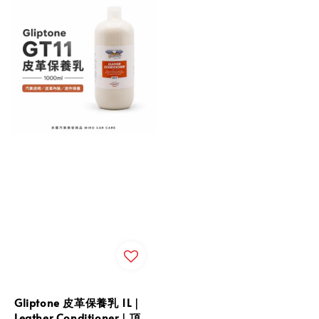
Gliptone 皮革保養乳 1L｜
Leather Conditioner｜頂