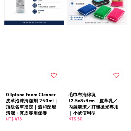
Gliptone Foam Cleaner
毛巾布海綿塊
皮革泡沫清潔劑 250ml｜
12.5x8x3cm｜皮革乳／
頂級名車指定｜溫和深層
內裝清潔／打蠟拋光專用
清潔・真皮專用保養
｜小號便利型
Regular
NT$ 475
Regular
NT$ 50
price
price