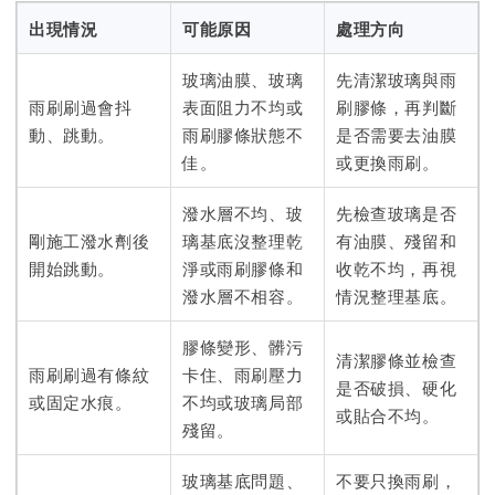
出現情況
可能原因
處理方向
玻璃油膜、玻璃
先清潔玻璃與雨
雨刷刷過會抖
表面阻力不均或
刷膠條，再判斷
動、跳動。
雨刷膠條狀態不
是否需要去油膜
佳。
或更換雨刷。
潑水層不均、玻
先檢查玻璃是否
剛施工潑水劑後
璃基底沒整理乾
有油膜、殘留和
開始跳動。
淨或雨刷膠條和
收乾不均，再視
潑水層不相容。
情況整理基底。
膠條變形、髒污
清潔膠條並檢查
雨刷刷過有條紋
卡住、雨刷壓力
是否破損、硬化
或固定水痕。
不均或玻璃局部
或貼合不均。
殘留。
玻璃基底問題、
不要只換雨刷，