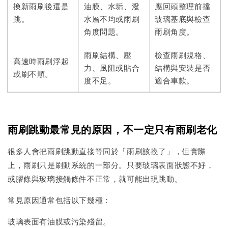
換新雨刷後還是
油膜、水垢、潑
應回頭整理前擋
跳。
水層不均或雨刷
玻璃基底與檢查
角度問題。
雨刷角度。
雨刷結構、壓
檢查雨刷規格、
高速時雨刷浮起
力、風阻或貼合
結構與安裝是否
或刷不順。
度不足。
適合車款。
雨刷跳動最常見的原因，不一定只有雨刷老化
很多人會把雨刷跳動直接等同於「雨刷該換了」，但實際
上，雨刷只是刷動系統的一部分。只要玻璃表面狀態不好，
或膠條與玻璃接觸條件不正常，就可能出現跳動。
常見原因通常包括以下幾種：
玻璃表面有油膜或污染殘留。