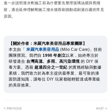
進一步說明潑水劑施工前為什麼要先整理玻璃油膜與舊殘
留，適合延伸理解剛施工潑水後雨刷跳動或刷過白霧的常見
原因。
【關於作者：米羅汽車美容用品專業團隊】
本文由「
米羅汽車美容用品
(Milo Car Care)」技術
團隊撰寫。我們自
1998 年創立
以來，始終專注於
研發適合
台灣高溫、多雨、高污染環境
的 DIY 保
養方案。憑藉
超過四分之一世紀
的實務經驗與數據
累積，我們致力於為車主提供最專業、最可靠的漆
面防護知識，讓每位 DIY 玩家都能輕鬆達成專業級
的美容效果。
← PREVIOUS
NEXT →