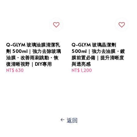
Q-GLYM 玻璃油膜清潔乳
Q-GLYM 玻璃晶潔劑
劑 500ml｜強力去除玻璃
500ml｜強力去油膜・鍍
油膜・改善雨刷跳動・恢
膜前置必備｜提升清晰度
復清晰視野｜DIY專用
與透亮感
Regular
NT$ 630
Regular
NT$ 1,200
price
price
返回