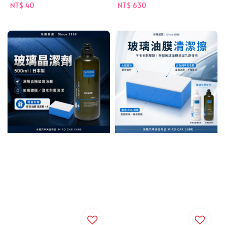
Regular
NT$ 40
Regular
NT$ 630
price
price