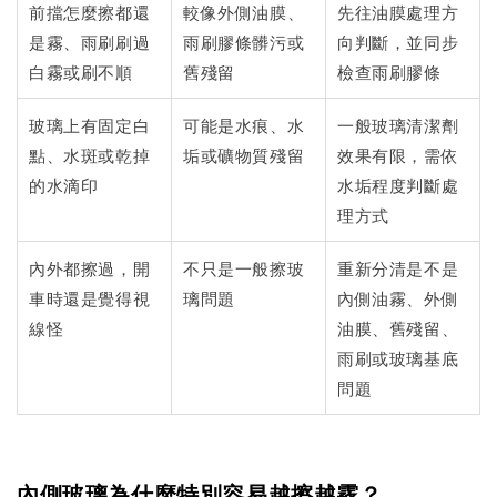
前擋怎麼擦都還
較像外側油膜、
先往油膜處理方
是霧、雨刷刷過
雨刷膠條髒污或
向判斷，並同步
白霧或刷不順
舊殘留
檢查雨刷膠條
玻璃上有固定白
可能是水痕、水
一般玻璃清潔劑
點、水斑或乾掉
垢或礦物質殘留
效果有限，需依
的水滴印
水垢程度判斷處
理方式
內外都擦過，開
不只是一般擦玻
重新分清是不是
車時還是覺得視
璃問題
內側油霧、外側
線怪
油膜、舊殘留、
雨刷或玻璃基底
問題
內側玻璃為什麼特別容易越擦越霧？