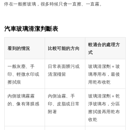
停在一般擦玻璃，很多時候只會一直擦、一直霧。
汽車玻璃清潔判斷表
較適合的處理方
看到的情況
比較可能的方向
式
一般灰塵、手
日常表面髒污或
玻璃清潔劑＋玻
印、輕微水印或
清潔殘留
璃專用布，最後
擦拭痕
用乾布收乾
內側玻璃霧霧
內側油霧、手
玻璃清潔劑＋乾
的、像有薄膜感
印、皮脂或日常
淨玻璃布，分區
附著
擦拭後再用乾布
收乾