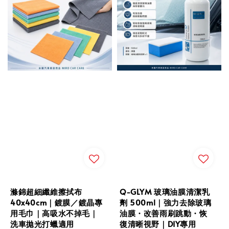
滌錦超細纖維擦拭布
Q-GLYM 玻璃油膜清潔乳
40x40cm｜鍍膜／鍍晶專
劑 500ml｜強力去除玻璃
用毛巾｜高吸水不掉毛｜
油膜・改善雨刷跳動・恢
洗車拋光打蠟適用
復清晰視野｜DIY專用