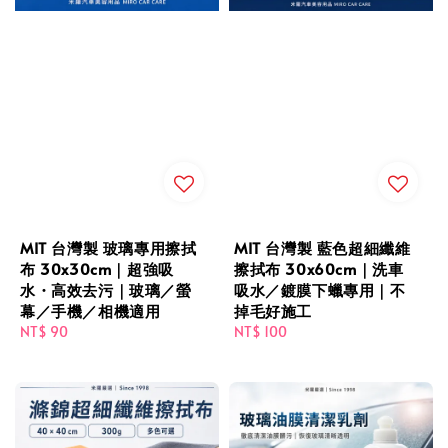
MIT 台灣製 玻璃專用擦拭
MIT 台灣製 藍色超細纖維
布 30x30cm｜超強吸
擦拭布 30x60cm｜洗車
水・高效去污｜玻璃／螢
吸水／鍍膜下蠟專用｜不
幕／手機／相機適用
掉毛好施工
Regular
NT$ 90
Regular
NT$ 100
price
price