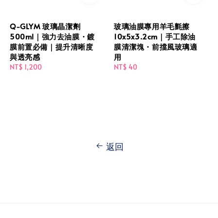
Q-GLYM 玻璃晶潔劑
玻璃油膜專用羊毛氈擦
500ml｜強力去油膜・鍍
10x5x3.2cm｜手工除油
膜前置必備｜提升清晰度
膜清潔塊・前擋風玻璃適
與透亮感
用
Regular
NT$ 1,200
Regular
NT$ 40
price
price
返回