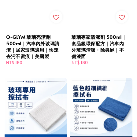
Q-GLYM 玻璃亮潔劑
玻璃專家清潔劑 500ml｜
500ml｜汽車內外玻璃清
食品級環保配方｜汽車內
潔｜居家玻璃適用｜快速
外玻璃清潔・除蟲屍｜不
去污不留痕｜美國製
傷漆面
Regular
NT$ 180
Regular
NT$ 180
price
price