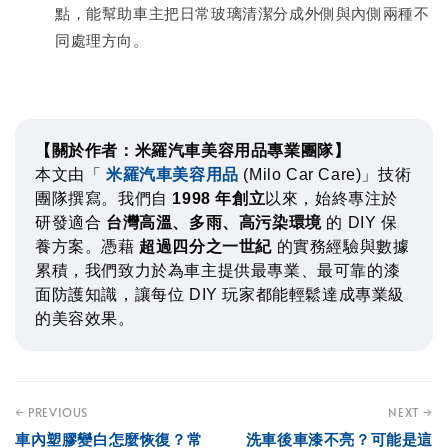
點，能幫助車主把日常玻璃清潔分成外側與內側兩種不
同處理方向。
【關於作者：米羅汽車美容用品專業團隊】
本文由「
米羅汽車美容用品
(Milo Car Care)」技術
團隊撰寫。我們自
1998 年創立
以來，始終專注於
研發適合
台灣高溫、多雨、高污染環境
的 DIY 保
養方案。憑藉
超過四分之一世紀
的實務經驗與數據
累積，我們致力於為車主提供最專業、最可靠的漆
面防護知識，讓每位 DIY 玩家都能輕鬆達成專業級
的美容效果。
← PREVIOUS
NEXT →
車內塑膠變白怎麼恢復？常
洗車後車漆不亮？可能是這