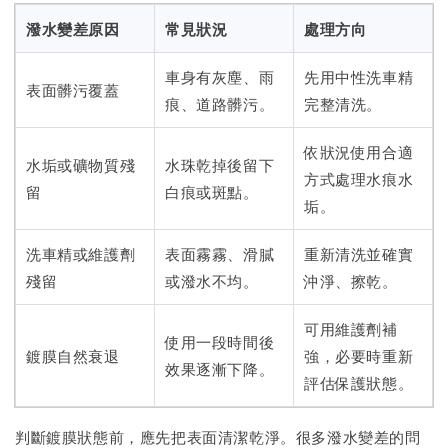
潑水變差原因
常見狀況
處理方向
車身有灰塵、雨
先用中性洗車精
表面髒污覆蓋
痕、道路髒污。
完整清洗。
依狀況使用合適
水垢或礦物質殘
水珠乾掉後留下
方式處理水痕水
留
白痕或斑點。
垢。
洗車精或維護劑
表面霧霧、滑膩
重新清洗並確實
殘留
或潑水不均。
沖淨、擦乾。
可用維護劑補
使用一段時間後
鍍膜自然衰退
強，必要時重新
效果逐漸下降。
評估保護狀態。
判斷鍍膜狀態前，應先把表面清潔乾淨。很多潑水變差的問