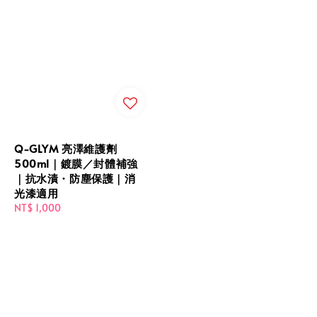
Q-GLYM 亮澤維護劑
500ml｜鍍膜／封體補強
｜抗水漬・防塵保護｜消
光漆適用
Regular
NT$ 1,000
price