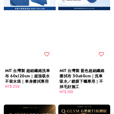
MIT 台灣製 超細纖維洗車
MIT 台灣製 藍色超細纖維
布 60x120cm｜超強吸水
擦拭布 30x60cm｜洗車
不留水痕｜車身擦拭專用
吸水／鍍膜下蠟專用｜不
掉毛好施工
Regular
NT$ 250
price
Regular
NT$ 100
price