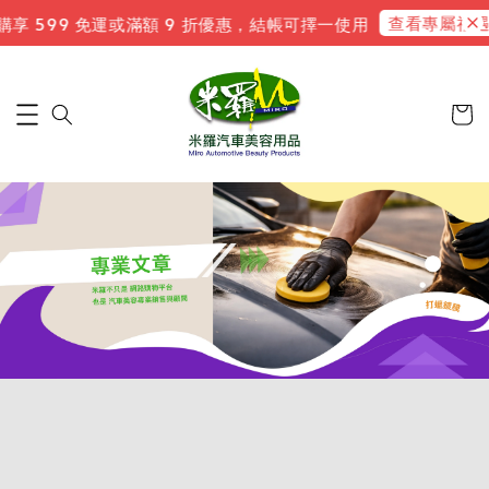
查看專屬禮遇
 599 免運或滿額 9 折優惠，結帳可擇一使用
新會