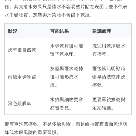
係。其實潑水效果只是讓水不容易整片貼在表面，並不代表
水中礦物質、灰塵與污染物不會留下乾痕。
狀況
可能結果
建議處理
水珠乾掉後可能
洗完用乾淨吸水
洗車後自然乾
留下乾水印。
布擦乾。
灰塵與雨水乾掉
雨後髒污明顯時
雨後水珠停留
後可能形成水
儘早清洗或沖洗
痕。
擦乾。
水痕與細紋更容
更要重視擦乾與
深色鍍膜車
易被看見。
定期維護。
鍍膜車洗完擦乾，不是多餘步驟，而是維持鍍膜表面乾淨與
降低水痕風險的重要習慣。