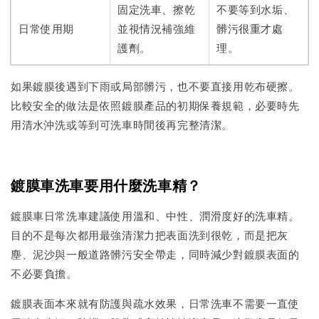
固定洗車、擦乾
不要等到水垢、
日常使用期
並視情況補強維
髒污很重才處
護劑。
理。
如果鍍膜後遇到下雨或局部髒污，也不要直接用乾布硬擦。
比較安全的做法是依照鍍膜產品的初期保養規範，必要時先
用清水沖洗或等到可洗車時間後再完整清潔。
鍍膜車洗車要用什麼洗車精？
鍍膜車日常洗車建議使用溫和、中性、潤滑度好的洗車精。
目的不是每次都用最強清潔力把表面洗到很乾，而是把灰
塵、泥沙與一般道路髒污安全帶走，同時減少對鍍膜表面的
不必要負擔。
鍍膜表面本來就有防護與疏水效果，日常洗車不需要一直使