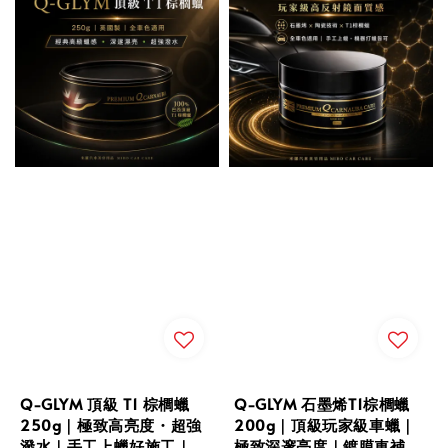
Q-GLYM 頂級 T1 棕櫚蠟
Q-GLYM 石墨烯T1棕櫚蠟
250g｜極致高亮度・超強
200g｜頂級玩家級車蠟｜
潑水｜手工上蠟好施工｜
極致深邃亮度｜鍍膜車補