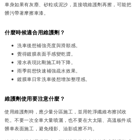
車身如果有灰塵、砂粒或泥沙，直接噴維護劑再擦，可能把
髒污帶著摩擦車漆。
什麼時候適合用維護劑？
洗車後想補強亮度與滑順感。
覺得鍍膜表面手感變乾澀。
潑水表現比剛施工時下降。
雨季前想快速補強疏水效果。
鍍膜車日常洗車後想增加整理感。
維護劑使用要注意什麼？
使用維護劑時，應少量分區施工，並用乾淨纖維布擦拭收
乾。不要一次全車大量噴灑，也不要在大太陽、高溫板件或
髒車表面施工，避免殘影、油影或擦不均。