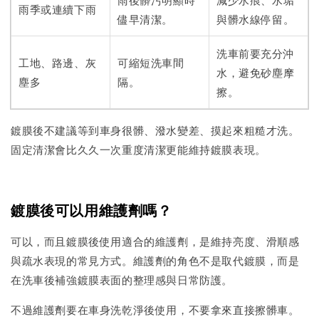
雨季或連續下雨
儘早清潔。
與髒水線停留。
洗車前要充分沖
工地、路邊、灰
可縮短洗車間
水，避免砂塵摩
塵多
隔。
擦。
鍍膜後不建議等到車身很髒、潑水變差、摸起來粗糙才洗。
固定清潔會比久久一次重度清潔更能維持鍍膜表現。
鍍膜後可以用維護劑嗎？
可以，而且鍍膜後使用適合的維護劑，是維持亮度、滑順感
與疏水表現的常見方式。維護劑的角色不是取代鍍膜，而是
在洗車後補強鍍膜表面的整理感與日常防護。
不過維護劑要在車身洗乾淨後使用，不要拿來直接擦髒車。