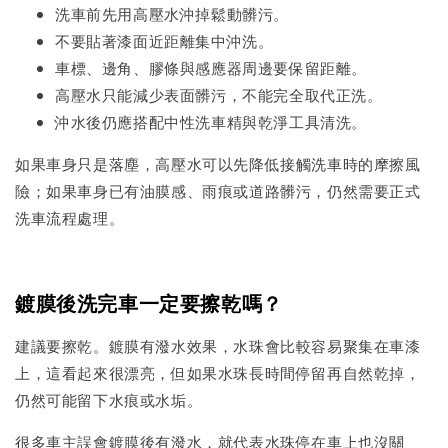
洗車前先用高壓水沖掉鬆動髒污。
不要貼著漆面近距離集中沖洗。
車標、邊角、膠條與感應器周邊要保留距離。
高壓水只能減少表面髒污，不能完全取代正洗。
沖水後仍應搭配中性洗車精與乾淨工具清洗。
如果車身只是落塵，高壓水可以先降低接觸洗車時的摩擦風
險；如果車身已有油膜感、雨痕或道路髒污，仍然需要正式
洗車流程處理。
鍍膜後洗完車一定要擦乾嗎？
建議要擦乾。鍍膜有潑水效果，水珠會比較容易聚集在車漆
上，這看起來很漂亮，但如果水珠長時間停留再自然乾掉，
仍然可能留下水痕或水垢。
很多車主誤會鍍膜後有潑水，就代表水珠停在車上也沒關