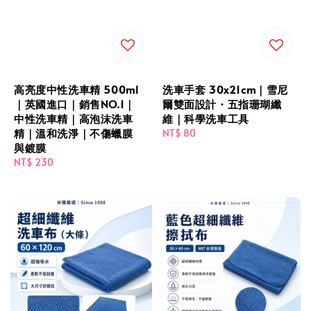
高亮度中性洗車精 500ml
洗車手套 30x21cm｜雪尼
｜英國進口｜銷售NO.1｜
爾雙面設計・五指珊瑚纖
中性洗車精｜高泡沫洗車
維｜科學洗車工具
精｜溫和洗淨｜不傷蠟膜
Regular
NT$ 80
與鍍膜
price
Regular
NT$ 230
price