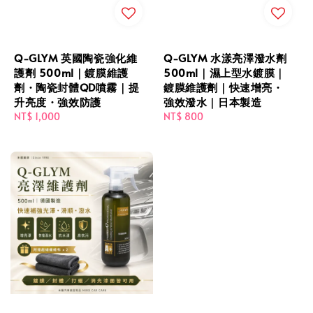
Q-GLYM 英國陶瓷強化維
Q-GLYM 水漾亮澤潑水劑
護劑 500ml｜鍍膜維護
500ml｜濕上型水鍍膜｜
劑・陶瓷封體QD噴霧｜提
鍍膜維護劑｜快速增亮・
升亮度・強效防護
強效潑水｜日本製造
Regular
NT$ 1,000
Regular
NT$ 800
price
price