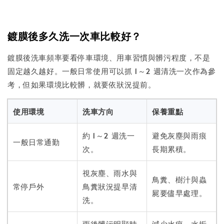
鍍膜後多久洗一次車比較好？
鍍膜後洗車頻率要看停車環境、用車習慣與髒污程度，不是
固定越久越好。一般日常使用可以抓 1～2 週清洗一次作為參
考，但如果環境比較髒，就要依狀況提前。
使用環境
洗車方向
保養重點
約 1～2 週洗一
避免灰塵與雨痕
一般日常通勤
次。
長期累積。
視灰塵、雨水與
鳥糞、樹汁與蟲
常停戶外
鳥糞狀況提早清
屍要儘早處理。
洗。
雨後髒污明顯時
減少水痕、水垢