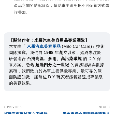
產品之間的搭配關係，幫助車主避免把不同保養方式錯
誤疊加。
【關於作者：米羅汽車美容用品專業團隊】
本文由「
米羅汽車美容用品
(Milo Car Care)」技術
團隊撰寫。我們自
1998 年創立
以來，始終專注於
研發適合
台灣高溫、多雨、高污染環境
的 DIY 保
養方案。憑藉
超過四分之一世紀
的實務經驗與數據
累積，我們致力於為車主提供最專業、最可靠的漆
面防護知識，讓每位 DIY 玩家都能輕鬆達成專業級
的美容效果。
← PREVIOUS
NEXT →
打蠟完要擦掉嗎？下蠟時
黑色車適合用哪種維護劑？