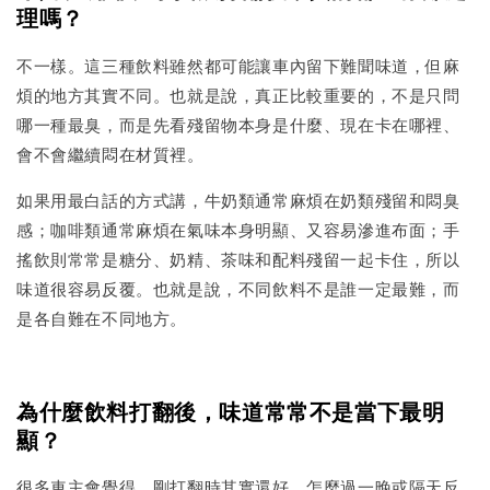
理嗎？
不一樣。這三種飲料雖然都可能讓車內留下難聞味道，但麻
煩的地方其實不同。也就是說，真正比較重要的，不是只問
哪一種最臭，而是先看殘留物本身是什麼、現在卡在哪裡、
會不會繼續悶在材質裡。
如果用最白話的方式講，牛奶類通常麻煩在奶類殘留和悶臭
感；咖啡類通常麻煩在氣味本身明顯、又容易滲進布面；手
搖飲則常常是糖分、奶精、茶味和配料殘留一起卡住，所以
味道很容易反覆。也就是說，不同飲料不是誰一定最難，而
是各自難在不同地方。
為什麼飲料打翻後，味道常常不是當下最明
顯？
很多車主會覺得，剛打翻時其實還好，怎麼過一晚或隔天反