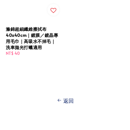
滌錦超細纖維擦拭布
40x40cm｜鍍膜／鍍晶專
用毛巾｜高吸水不掉毛｜
洗車拋光打蠟適用
Regular
NT$ 40
price
返回