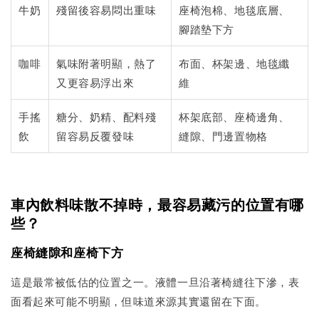
牛奶
殘留後容易悶出重味
座椅泡棉、地毯底層、
腳踏墊下方
咖啡
氣味附著明顯，熱了
布面、杯架邊、地毯纖
又更容易浮出來
維
手搖
糖分、奶精、配料殘
杯架底部、座椅邊角、
飲
留容易反覆發味
縫隙、門邊置物格
車內飲料味散不掉時，最容易藏污的位置有哪
些？
座椅縫隙和座椅下方
這是最常被低估的位置之一。液體一旦沿著椅縫往下滲，表
面看起來可能不明顯，但味道來源其實還留在下面。