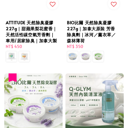
ATTITUDE 天然除臭凝膠
BIO比爾 天然除臭凝膠
227g｜甜蘋果梨花蜜香｜
227g｜加拿大原裝 芳香
天然活性碳空氣芳香劑｜
除臭劑｜冰河／薰衣草／
車用/居家除臭｜加拿大製
森林薄荷
Regular
NT$ 450
Regular
NT$ 350
price
price
優惠