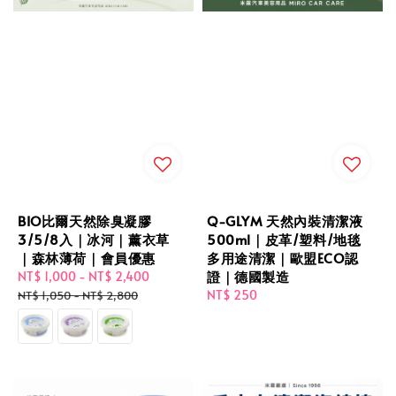
BIO比爾天然除臭凝膠
Q-GLYM 天然內裝清潔液
3/5/8入｜冰河｜薰衣草
500ml｜皮革/塑料/地毯
｜森林薄荷｜會員優惠
多用途清潔｜歐盟ECO認
證｜德國製造
Sale
NT$ 1,000
-
NT$ 2,400
Regular
price
price
Regular
NT$ 250
NT$ 1,050
-
NT$ 2,800
price