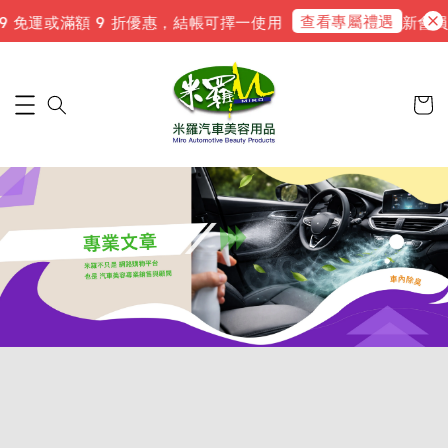
查看專屬禮遇
 免運或滿額 9 折優惠，結帳可擇一使用
新會員註冊