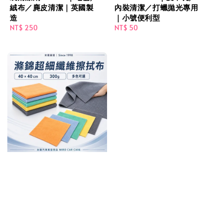
絨布／麂皮清潔｜英國製
內裝清潔／打蠟拋光專用
造
｜小號便利型
Regular
NT$ 250
Regular
NT$ 50
price
price