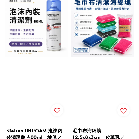
Nielsen UNIFOAM 泡沫內
毛巾布海綿塊
裝清潔劑 400ml｜地毯／
12.5x8x3cm｜皮革乳／