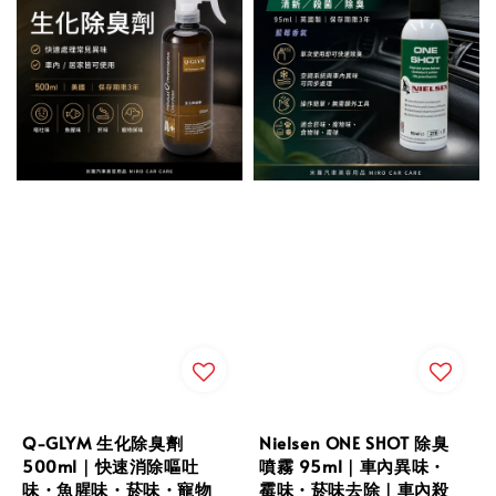
Q-GLYM 生化除臭劑
Nielsen ONE SHOT 除臭
500ml｜快速消除嘔吐
噴霧 95ml｜車內異味・
味・魚腥味・菸味・寵物
霉味・菸味去除｜車內殺