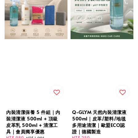
內裝清潔保養 5 件組｜內
Q-GLYM 天然內裝清潔液
裝清潔液 500ml + 頂級
500ml｜皮革/塑料/地毯
皮革乳 500ml + 清潔工
多用途清潔｜歐盟ECO認
具｜會員獨享優惠
證｜德國製造
Sale
NT$ 980
Regular
Regular
NT$ 250