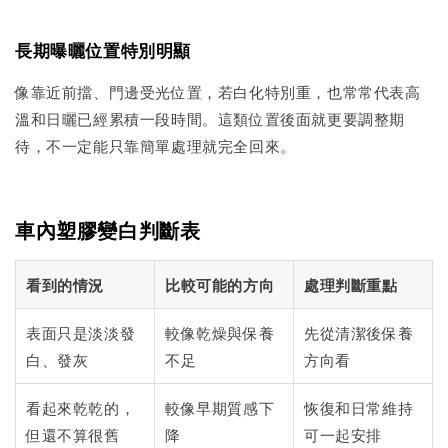
長期曝曬位置特別明顯
像靠近前擋、門邊受光位置，若白化特別重，也常常代表高
溫和日曬已經累積一段時間。這類位置後面就更要調整期
待，不一定能只靠簡單處理就完全回來。
車內塑膠變白判斷表
看到的情況
比較可能的方向
處理判斷重點
表面只是淡淡發
較像乾燥與保養
先從清潔後保養
白、發灰
不足
方向看
看起來乾乾的，
較像早期質感下
恢復和日常維持
但還不算很舊
降
可一起安排