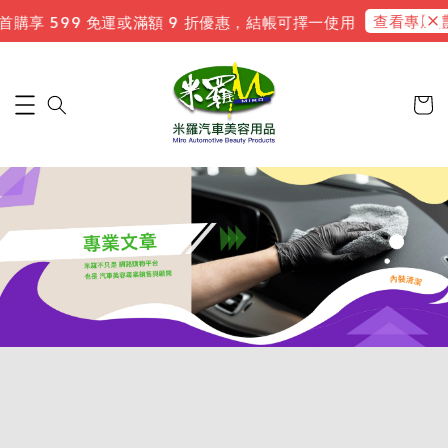
查看專屬禮遇
購享 599 免運或滿額 9 折優惠，結帳可擇一使用