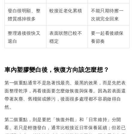
發白很明顯、整
較接近老化累積
不能只期待擦一
體質感掉很多
次就完全回來
整理過後很快又
表面狀態已較不
要一起看後續保
退白
穩定
養節奏
車內塑膠變白後，恢復方向該怎麼想？
第一個重點通常不是急著找最亮、最黑的效果，而是先把表
面整理乾淨，再看後面要怎麼做恢復與保養。因為若表面還
帶著灰塵、舊殘留或髒污，後面很多處理都不容易做得自
然。
第二個重點，則是要把「恢復外觀」和「日常維持」分開
看。若只是輕微發白，通常比較接近日常保養延續；但若已