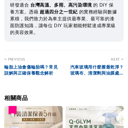
研發適合
台灣高溫、多雨、高污染環境
的 DIY 保
養方案。憑藉
超過四分之一世紀
的實務經驗與數據
累積，我們致力於為車主提供最專業、最可靠的漆
面防護知識，讓每位 DIY 玩家都能輕鬆達成專業級
的美容效果。
← PREVIOUS
NEXT →
輪胎上油會傷輪胎嗎？常見
汽車玻璃用什麼擦最乾淨？
誤解與正確保養觀念解析
玻璃布、清潔劑與油膜處理
方向解析
相關商品
優惠