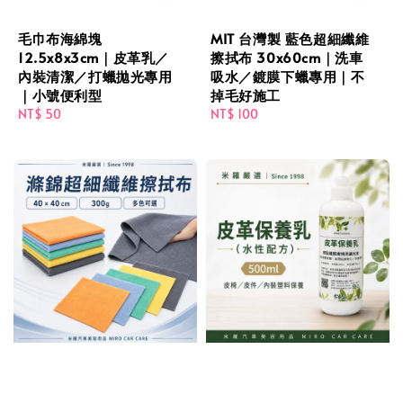
毛巾布海綿塊
MIT 台灣製 藍色超細纖維
12.5x8x3cm｜皮革乳／
擦拭布 30x60cm｜洗車
內裝清潔／打蠟拋光專用
吸水／鍍膜下蠟專用｜不
｜小號便利型
掉毛好施工
Regular
NT$ 50
Regular
NT$ 100
price
price