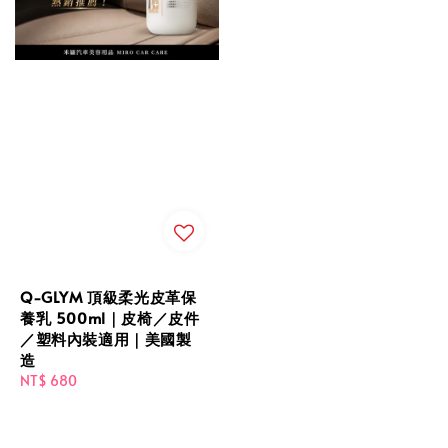
Q-GLYM 頂級柔光皮革保
養乳 500ml｜皮椅／皮件
／塑料內裝適用｜美國製
造
Regular
NT$ 680
price