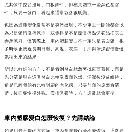
尤其像中控台邊角、門板飾件、排檔周圍或一些黑色塑膠
件，只要一發白，看起來通常就會很明顯。
也因為這種變化常常不是突然出現，不少車主一開始都會以
為只是髒污沒擦乾淨，或覺得是不是隨便擦點保養品把表面
弄黑就好。但實際上，車內塑膠變白不一定只是表面髒，很
多時候更接近長期日曬、高溫、灰塵、手汗與清潔習慣慢慢
累積出來的結果。
所以比較好的方向，不是看到發白就急著找東西蓋掉，而是
先分清楚現在這個發白比較像表面乾燥、清潔後沒做維持，
還是已經開始有比較明顯的老化感。只要前面的原因看清
楚，後面要恢復外觀、安排保養時，方向通常就會更準。
車內塑膠變白怎麼恢復？先講結論
如果用最直接的方式講，車內塑膠變白能不能恢復，通常要