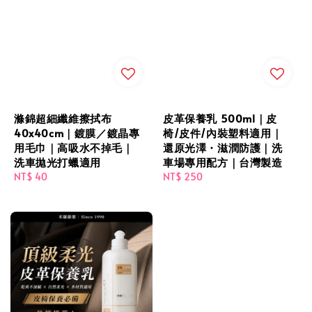
滌錦超細纖維擦拭布
皮革保養乳 500ml｜皮
40x40cm｜鍍膜／鍍晶專
椅/皮件/內裝塑料適用｜
用毛巾｜高吸水不掉毛｜
還原光澤・滋潤防護｜洗
洗車拋光打蠟適用
車場專用配方｜台灣製造
Regular
NT$ 40
Regular
NT$ 250
price
price