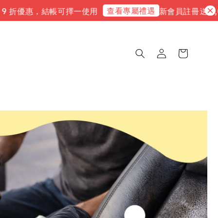
查看專屬禮遇
9 折優惠，結帳可擇一使用
新會員註冊送 3,00