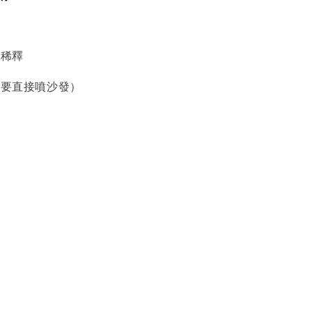
劑稀釋
不要直接噴沙發）
乾