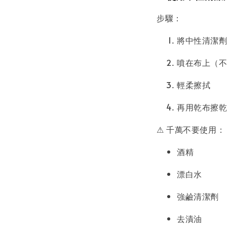
步驟：
將中性清潔
噴在布上（
輕柔擦拭
再用乾布擦
⚠ 千萬不要使用：
酒精
漂白水
強鹼清潔劑
去漬油