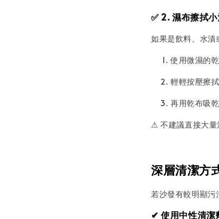
✅ 2. 濕布擦拭
如果是飲料、水漬
使用微濕的
輕輕按壓擦
再用乾布吸
⚠ 不建議直接大
深層清潔方式
若沙發有較明顯污
✔ 使用中性清潔