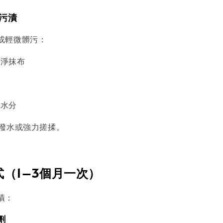
小污漬
或輕微髒污：
乾淨抹布
拭
乾水分
量潑水或強力搓揉。
（1–3個月一次）
漬：
劑