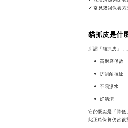
✔ 常見錯誤保養方
貓抓皮是什
所謂「貓抓皮」，
高耐磨係數
抗刮耐拉扯
不易滲水
好清潔
它的優點是「降低
此正確保養仍然很