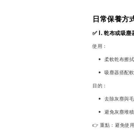
日常保養方式
✅ 1. 乾布或吸
使用：
柔軟乾布擦
吸塵器搭配
目的：
去除灰塵與
避免灰塵堆
👉 重點：避免使