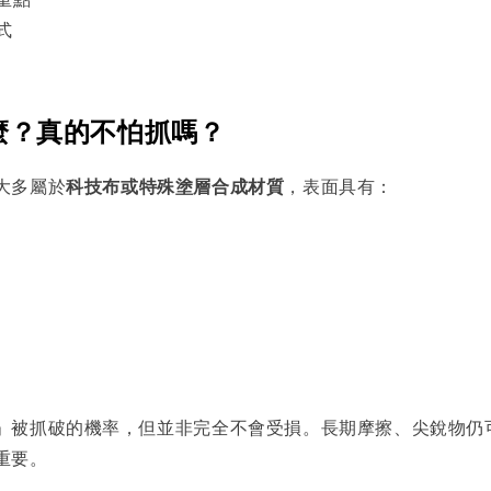
式
麼？真的不怕抓嗎？
大多屬於
科技布或特殊塗層合成材質
，表面具有：
」被抓破的機率，但並非完全不會受損。長期摩擦、尖銳物仍
重要。