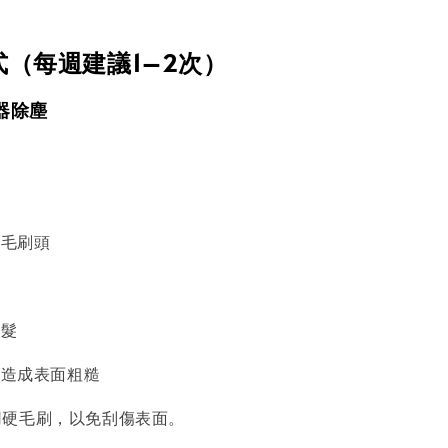
（每週建議1–2次）
塵器除塵
拭
軟毛刷頭
毛髮
積造成表面粗糙
用硬毛刷，以免刮傷表面。