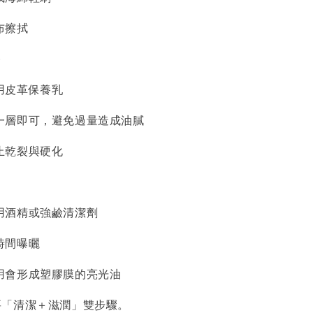
布擦拭
養
用皮革保養乳
一層即可，避免過量造成油膩
止乾裂與硬化
用酒精或強鹼清潔劑
時間曝曬
用會形成塑膠膜的亮光油
要「清潔＋滋潤」雙步驟。