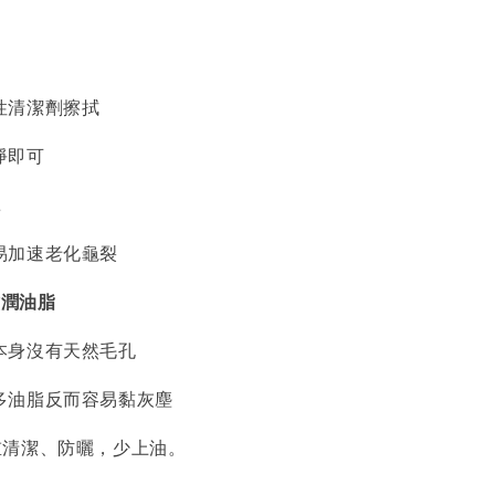
性清潔劑擦拭
淨即可
曬
易加速老化龜裂
滋潤油脂
本身沒有天然毛孔
多油脂反而容易黏灰塵
重清潔、防曬，少上油。