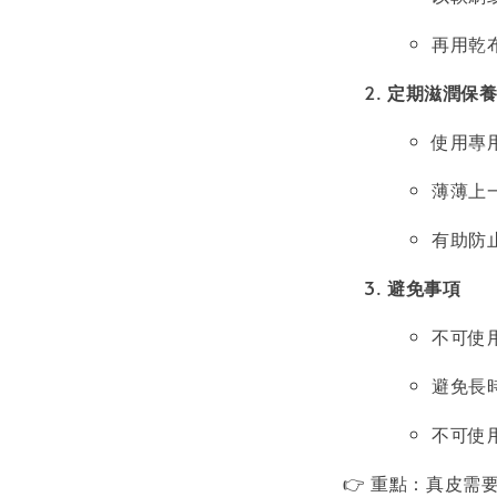
再用乾
定期滋潤保
使用專
薄薄上
有助防
避免事項
不可使
避免長
不可使
👉 重點：真皮需