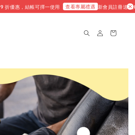
查看專屬禮遇
9 折優惠，結帳可擇一使用
新會員註冊送 3,00