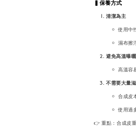
▍保養方式
清潔為主
使用中
濕布擦
避免高溫曝
高溫容
不需要大量
合成皮
使用過
👉 重點：合成皮