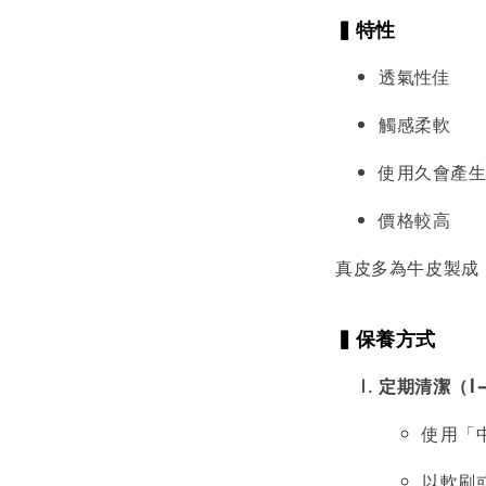
▍特性
透氣性佳
觸感柔軟
使用久會產
價格較高
真皮多為牛皮製成
▍保養方式
定期清潔（1
使用「
以軟刷