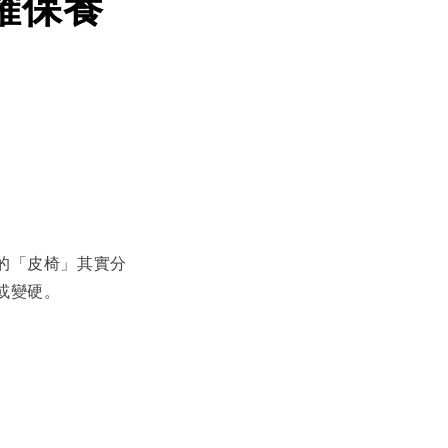
確保養
的「皮椅」其實分
或變硬。