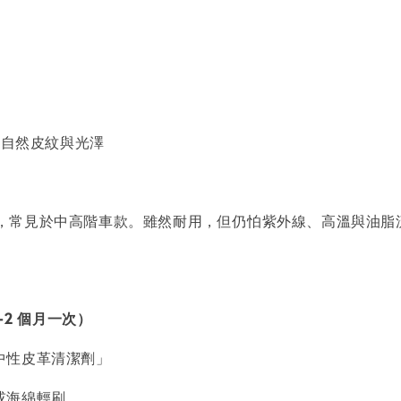
生自然皮紋與光澤
，常見於中高階車款。雖然耐用，但仍怕紫外線、高溫與油脂
–2 個月一次）
中性皮革清潔劑」
或海綿輕刷