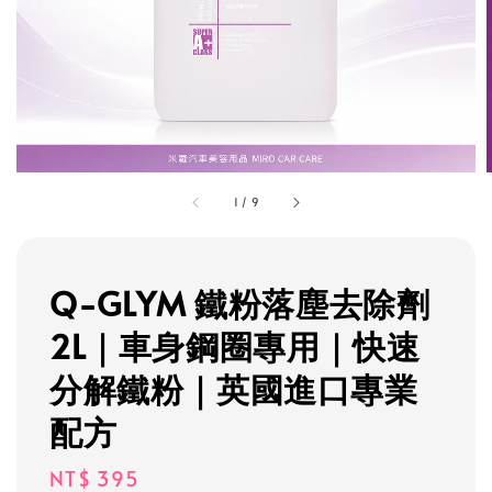
1
/
9
Q-GLYM 鐵粉落塵去除劑
2L｜車身鋼圈專用｜快速
分解鐵粉｜英國進口專業
配方
Regular
NT$ 395