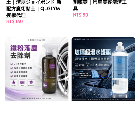
土｜潔朋ジョイボンド 新
劑噴壺｜汽車美容清潔工
配方魔術黏土｜Q-GLYM
具
授權代理
Regular
NT$ 80
Regular
NT$ 160
price
price