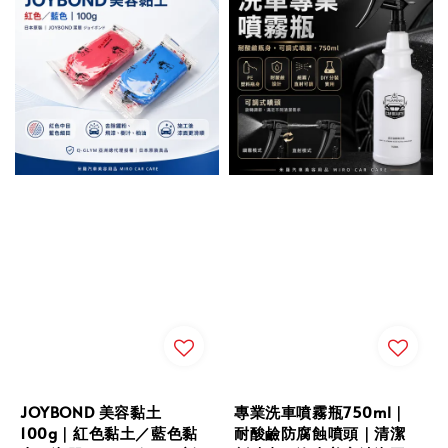
JOYBOND 美容黏土
專業洗車噴霧瓶750ml｜
100g｜紅色黏土／藍色黏
耐酸鹼防腐蝕噴頭｜清潔