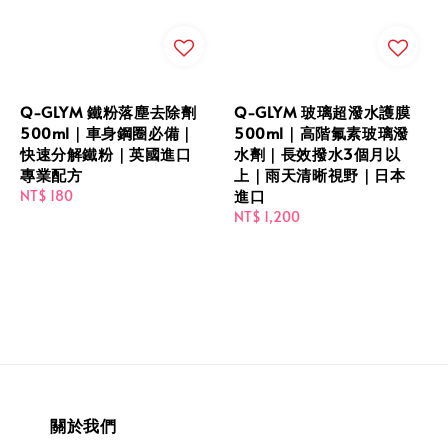
Q-GLYM 鐵粉落塵去除劑
Q-GLYM 玻璃超潑水護膜
500ml｜車身鋼圈必備｜
500ml｜高階氟素玻璃潑
快速分解鐵粉｜英國進口
水劑｜長效撥水3個月以
專業配方
上｜雨天清晰視野｜日本
進口
Regular
NT$ 180
price
Regular
NT$ 1,200
price
關於我們