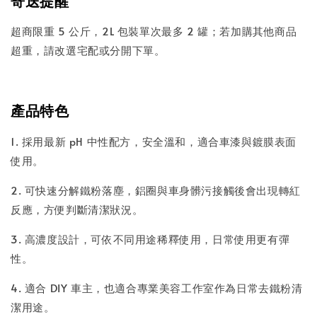
寄送提醒
超商限重 5 公斤，2L 包裝單次最多 2 罐；若加購其他商品
超重，請改選宅配或分開下單。
產品特色
1. 採用最新 pH 中性配方，安全溫和，適合車漆與鍍膜表面
使用。
2. 可快速分解鐵粉落塵，鋁圈與車身髒污接觸後會出現轉紅
反應，方便判斷清潔狀況。
3. 高濃度設計，可依不同用途稀釋使用，日常使用更有彈
性。
4. 適合 DIY 車主，也適合專業美容工作室作為日常去鐵粉清
潔用途。