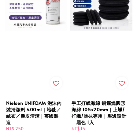
Nielsen UNIFOAM 泡沫內
手工打蠟海綿 銅鑼燒圓形
裝清潔劑 400ml｜地毯／
海綿 105x20mm｜上蠟/
絨布／麂皮清潔｜英國製
打蠟/塗抹專用｜壓邊設計
造
｜黑色 1入
Regular
NT$ 250
Regular
NT$ 15
price
price