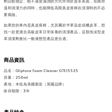
劑以較穩定、較不過度濕潤的方式作用於皮革表面，在維持
溫和清潔力的同時，也能降低高階真皮座椅在清潔時的不必
要風險。
如果您的車內是真皮座椅，尤其屬於半苯染皮或蠟皮革，想
找一款更適合高級皮革日常保養的清潔產品，這類泡沫型皮
革清潔劑會比一般液態型產品更合適。
商品資訊
品名：Gliptone Foam Cleaner GTE15525
容量：250ml
產地：本批為美國製造（英國品牌）
保存期限：3年
產品特色