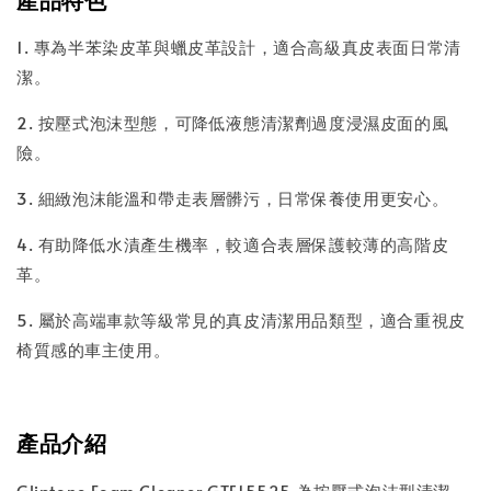
1. 專為半苯染皮革與蠟皮革設計，適合高級真皮表面日常清
潔。
2. 按壓式泡沫型態，可降低液態清潔劑過度浸濕皮面的風
險。
3. 細緻泡沫能溫和帶走表層髒污，日常保養使用更安心。
4. 有助降低水漬產生機率，較適合表層保護較薄的高階皮
革。
5. 屬於高端車款等級常見的真皮清潔用品類型，適合重視皮
椅質感的車主使用。
產品介紹
Gliptone Foam Cleaner GTE15525 為按壓式泡沫型清潔