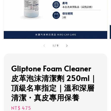
1
/
9
Gliptone Foam Cleaner
皮革泡沫清潔劑 250ml｜
頂級名車指定｜溫和深層
清潔・真皮專用保養
Regular
NT$ 475