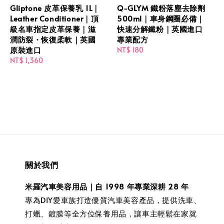
Gliptone 皮革保養乳 1L｜
Q-GLYM 鐵粉落塵去除劑
Leather Conditioner｜頂
500ml｜車身鋼圈必備｜
級名車指定皮革保養｜滋
快速分解鐵粉｜英國進口
潤防裂・恢復柔軟｜英國
專業配方
原裝進口
Regular
NT$ 180
Regular
NT$ 1,360
price
price
關於我們
米羅汽車美容用品｜自 1998 年專業深耕 28 年
專為DIY愛車族打造優質汽車美容產品，提供洗車、
打蠟、鍍膜等全方位保養用品，讓車主輕鬆在家就