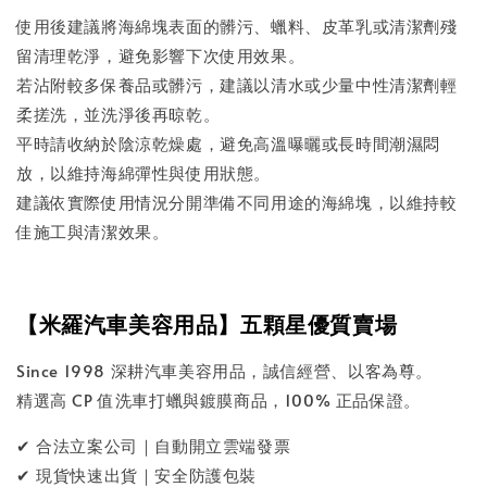
使用後建議將海綿塊表面的髒污、蠟料、皮革乳或清潔劑殘
留清理乾淨，避免影響下次使用效果。
若沾附較多保養品或髒污，建議以清水或少量中性清潔劑輕
柔搓洗，並洗淨後再晾乾。
平時請收納於陰涼乾燥處，避免高溫曝曬或長時間潮濕悶
放，以維持海綿彈性與使用狀態。
建議依實際使用情況分開準備不同用途的海綿塊，以維持較
佳施工與清潔效果。
【米羅汽車美容用品】五顆星優質賣場
Since 1998 深耕汽車美容用品，誠信經營、以客為尊。
精選高 CP 值洗車打蠟與鍍膜商品，100% 正品保證。
✔ 合法立案公司｜自動開立雲端發票
✔ 現貨快速出貨｜安全防護包裝