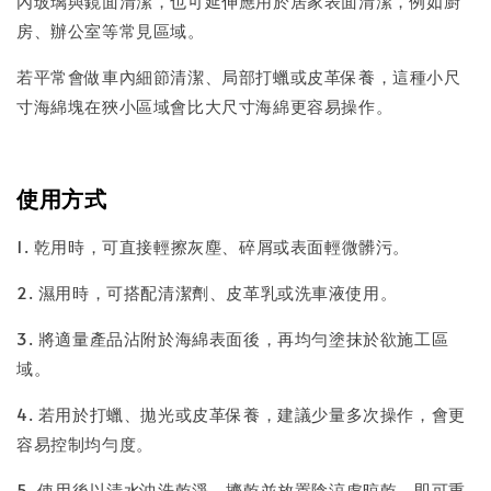
內玻璃與鏡面清潔，也可延伸應用於居家表面清潔，例如廚
房、辦公室等常見區域。
若平常會做車內細節清潔、局部打蠟或皮革保養，這種小尺
寸海綿塊在狹小區域會比大尺寸海綿更容易操作。
使用方式
1. 乾用時，可直接輕擦灰塵、碎屑或表面輕微髒污。
2. 濕用時，可搭配清潔劑、皮革乳或洗車液使用。
3. 將適量產品沾附於海綿表面後，再均勻塗抹於欲施工區
域。
4. 若用於打蠟、拋光或皮革保養，建議少量多次操作，會更
容易控制均勻度。
5. 使用後以清水沖洗乾淨，擠乾並放置陰涼處晾乾，即可重