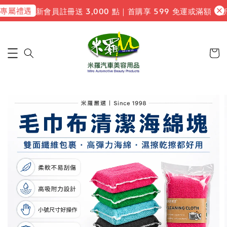
屬禮遇
新會員註冊送 3,000 點｜首購享 599 免運或滿額 9