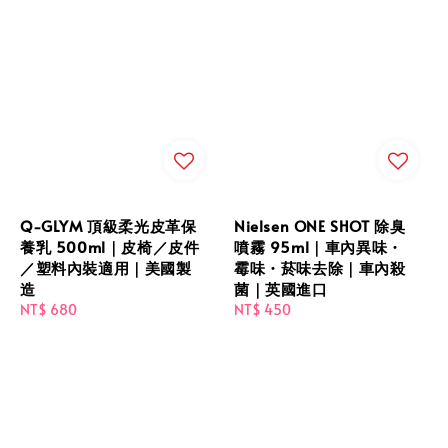
Q-GLYM 頂級柔光皮革保
Nielsen ONE SHOT 除臭
養乳 500ml｜皮椅／皮件
噴霧 95ml｜車內異味・
／塑料內裝適用｜美國製
霉味・菸味去除｜車內殺
造
菌｜英國進口
Regular
NT$ 680
Regular
NT$ 450
price
price