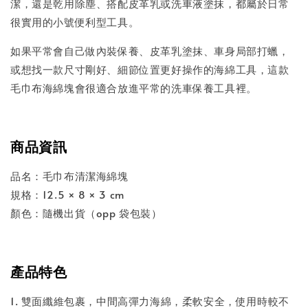
潔，還是乾用除塵、搭配皮革乳或洗車液塗抹，都屬於日常
很實用的小號便利型工具。
如果平常會自己做內裝保養、皮革乳塗抹、車身局部打蠟，
或想找一款尺寸剛好、細節位置更好操作的海綿工具，這款
毛巾布海綿塊會很適合放進平常的洗車保養工具裡。
商品資訊
品名：毛巾布清潔海綿塊
規格：12.5 × 8 × 3 cm
顏色：隨機出貨（opp 袋包裝）
產品特色
1. 雙面纖維包裹，中間高彈力海綿，柔軟安全，使用時較不