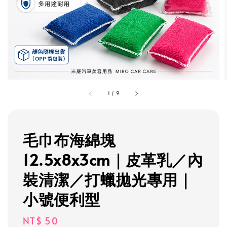
1
/
9
毛巾布海綿塊
12.5x8x3cm｜皮革乳／內
裝清潔／打蠟拋光專用｜
小號便利型
Regular
NT$ 50