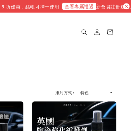
查看專屬禮遇
 折優惠，結帳可擇一使用
新會員註冊送 3,000
排列方式 :