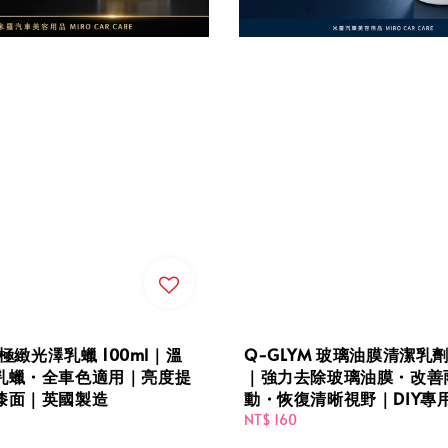
 極緻光澤乳蠟 100ml｜溫
Q-GLYM 玻璃油膜清潔乳劑 
乳蠟・全車色適用｜亮度提
｜強力去除玻璃油膜・改善
漆面｜英國製造
動・恢復清晰視野｜DIY專
Regular
NT$ 160
price