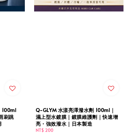
100ml
Q-GLYM 水漾亮澤潑水劑 100ml｜
雨刷跳
濕上型水鍍膜｜鍍膜維護劑｜快速增
用
亮・強效潑水｜日本製造
Regular
NT$ 200
price