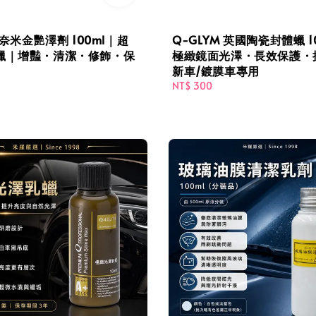
 奈米金艷澤劑 100ml｜超
Q-GLYM 英國陶瓷封體蠟 1
蠟｜增豔・清潔・修飾・保
極緻鏡面光澤・長效保護・
新車/鍍膜車專用
Regular
NT$ 300
price