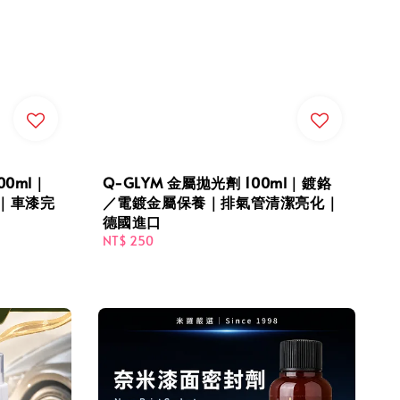
00ml｜
Q-GLYM 金屬拋光劑 100ml｜鍍鉻
｜車漆完
／電鍍金屬保養｜排氣管清潔亮化｜
德國進口
Regular
NT$ 250
price