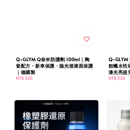
Q-GLYM Q奈米防護劑 100ml｜陶
Q-GLYM
瓷配方・新車保護・拋光後漆面保護
粗蠟水性
｜德國製
漆光亮提
Regular
NT$ 320
Regular
NT$ 320
price
price