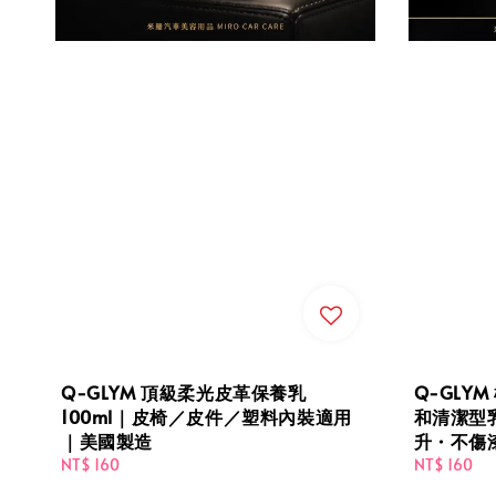
Q-GLYM 頂級柔光皮革保養乳
Q-GLYM
100ml｜皮椅／皮件／塑料內裝適用
和清潔型
｜美國製造
升・不傷
Regular
NT$ 160
Regular
NT$ 160
price
price