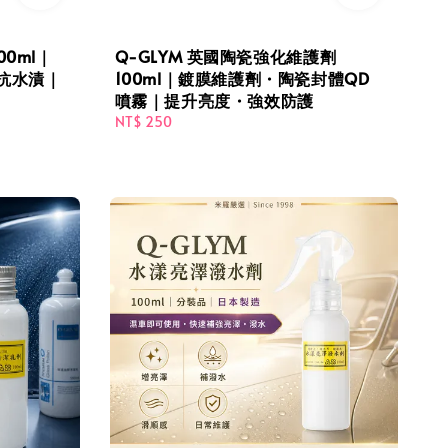
00ml｜
Q-GLYM 英國陶瓷強化維護劑
抗水漬｜
100ml｜鍍膜維護劑・陶瓷封體QD
噴霧｜提升亮度・強效防護
Regular
NT$ 250
price