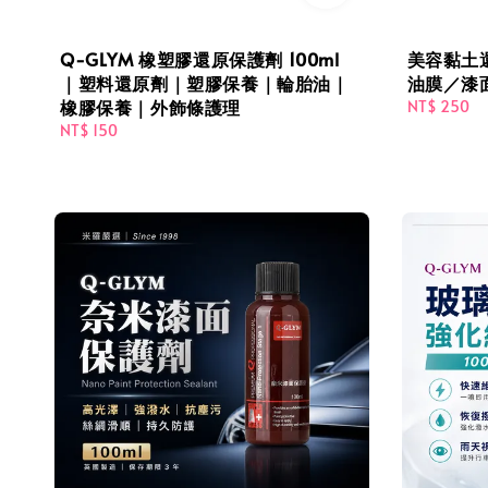
Q-GLYM 橡塑膠還原保護劑 100ml
美容黏土還
｜塑料還原劑｜塑膠保養｜輪胎油｜
油膜／漆
橡膠保養｜外飾條護理
Regular
NT$ 250
price
Regular
NT$ 150
price