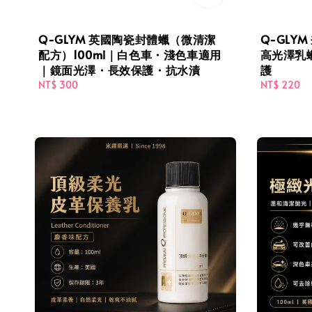
Q-GLYM 英國陶瓷封體蠟（微清潔
Q-GLYM
配方）100ml｜白色車・淺色車適用
高光澤乳
｜鏡面光澤・長效保護・抗水漬
護
Regular
NT$ 300
Regular
NT$ 220
price
price