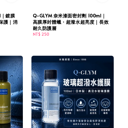
ml｜鍍膜
Q-GLYM 奈米漆面密封劑 100ml｜
保護｜消
高膜厚封體蠟・超潑水超亮度｜長效
耐久防護層
Regular
NT$ 250
price