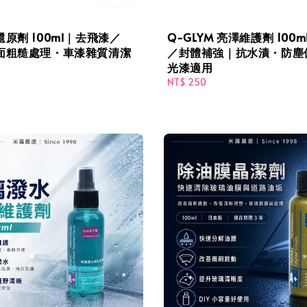
原劑 100ml｜去飛漆／
Q-GLYM 亮澤維護劑 100
面粗糙處理・車漆雜質清潔
／封體補強｜抗水漬・防塵
光漆適用
Regular
NT$ 250
price