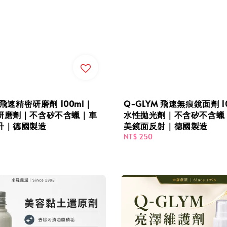
 飛速精密研磨劑 100ml｜
Q-GLYM 飛速無痕鏡面劑 1
研磨劑｜不含矽不含蠟｜車
水性拋光劑｜不含矽不含蠟
升｜德國製造
美鏡面反射｜德國製造
Regular
NT$ 250
price