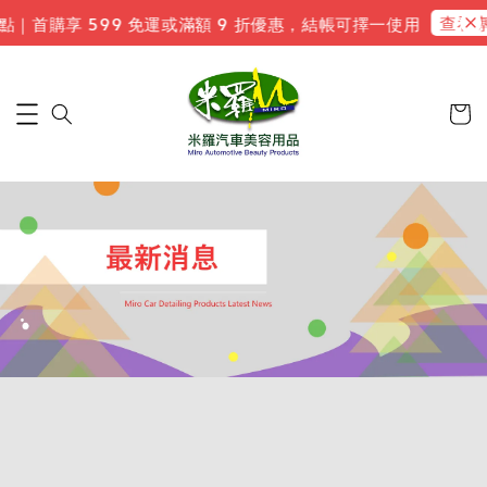
查看專
 點｜首購享 599 免運或滿額 9 折優惠，結帳可擇一使用