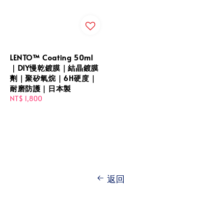
LENTO™ Coating 50ml
｜DIY慢乾鍍膜｜結晶鍍膜
劑｜聚矽氧烷｜6H硬度｜
耐磨防護｜日本製
Regular
NT$ 1,800
price
返回