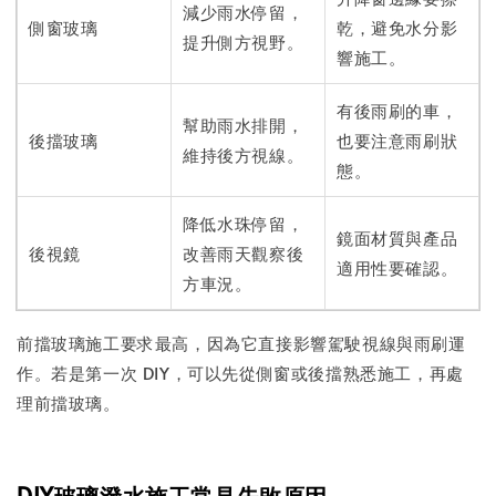
減少雨水停留，
側窗玻璃
乾，避免水分影
提升側方視野。
響施工。
有後雨刷的車，
幫助雨水排開，
後擋玻璃
也要注意雨刷狀
維持後方視線。
態。
降低水珠停留，
鏡面材質與產品
後視鏡
改善雨天觀察後
適用性要確認。
方車況。
前擋玻璃施工要求最高，因為它直接影響駕駛視線與雨刷運
作。若是第一次 DIY，可以先從側窗或後擋熟悉施工，再處
理前擋玻璃。