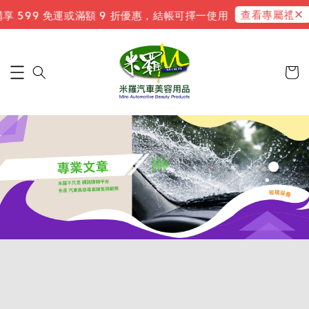
查看專屬禮遇
 599 免運或滿額 9 折優惠，結帳可擇一使用
新會