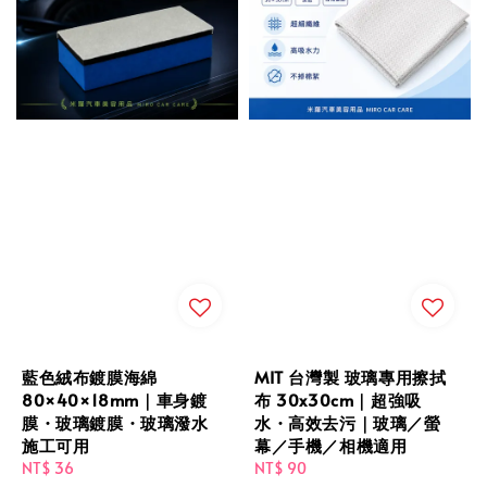
藍色絨布鍍膜海綿
MIT 台灣製 玻璃專用擦拭
80×40×18mm｜車身鍍
布 30x30cm｜超強吸
膜・玻璃鍍膜・玻璃潑水
水・高效去污｜玻璃／螢
施工可用
幕／手機／相機適用
Regular
NT$ 36
Regular
NT$ 90