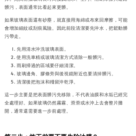
髒污，表面通常比看起來更髒。
如果玻璃表面還有砂塵，就直接用海綿或布來回摩擦，可能
會增加細紋或刮痕風險。因此前段清潔要先沖水，把鬆動髒
污帶走。
先用清水沖洗玻璃表面。
使用洗車精或玻璃清潔方式清除一般髒污。
雨刷掃過的區域要仔細清潔。
玻璃邊角、膠條旁與後視鏡附近也要清掉髒污。
清潔後把泡沫和殘留沖乾淨。
這一步主要是把表面髒污先移除，不代表油膜和水垢已經完
全處理好。如果玻璃仍然霧霧、滑滑或水沖上去會整片攤
開，通常還需要進一步前處理。