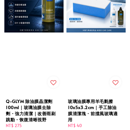
Q-GLYM 除油膜晶潔劑
玻璃油膜專用羊毛氈擦
100ml｜玻璃油膜去除
10x5x3.2cm｜手工除油
劑・強力清潔｜改善雨刷
膜清潔塊・前擋風玻璃適
跳動・恢復清晰視野
用
Regular
NT$ 275
Regular
NT$ 40