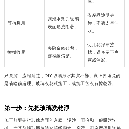
厚。
依產品說明等
讓潑水劑與玻璃
等待反應
待，不要太早沖
表面形成附著。
水。
使用乾淨布擦
去除多餘殘留，
擦拭收尾
拭，避免留下白
讓視線清楚。
霧或油影。
只要施工流程清楚，DIY 玻璃潑水其實不難。真正要避免的
是省略前處理、玻璃沒乾就施工，或施工後沒有擦乾淨。
第一步：先把玻璃洗乾淨
施工前要先把玻璃表面的灰塵、泥沙、雨痕和一般髒污洗
掉。尤其前擋玻璃長時間接觸雨水、空污、雨刷摩擦與道路