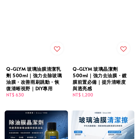
Q-GLYM 玻璃油膜清潔乳
Q-GLYM 玻璃晶潔劑
劑 500ml｜強力去除玻璃
500ml｜強力去油膜・鍍
油膜・改善雨刷跳動・恢
膜前置必備｜提升清晰度
復清晰視野｜DIY專用
與透亮感
Regular
NT$ 630
Regular
NT$ 1,200
price
price