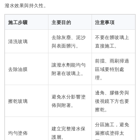
潑水效果與持久性。
施工步驟
主要目的
注意事項
去除灰塵、泥沙
不要在髒玻璃上
清洗玻璃
與表面髒污。
直接施工。
前擋、雨刷掃過
讓潑水劑能均勻
去除油膜
區域要特別處
附著在玻璃上。
理。
邊角、膠條旁與
避免水分影響塗
擦乾玻璃
後視鏡下方也要
佈與附著。
擦乾。
分區施工，避免
建立完整潑水保
均勻塗佈
漏擦或塗得太
護層。