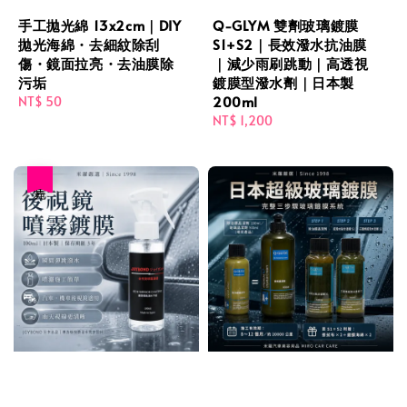
手工拋光綿 13x2cm｜DIY
Q-GLYM 雙劑玻璃鍍膜
拋光海綿・去細紋除刮
S1+S2｜長效潑水抗油膜
傷・鏡面拉亮・去油膜除
｜減少雨刷跳動｜高透視
污垢
鍍膜型潑水劑｜日本製
200ml
Regular
NT$ 50
price
Regular
NT$ 1,200
price
售完