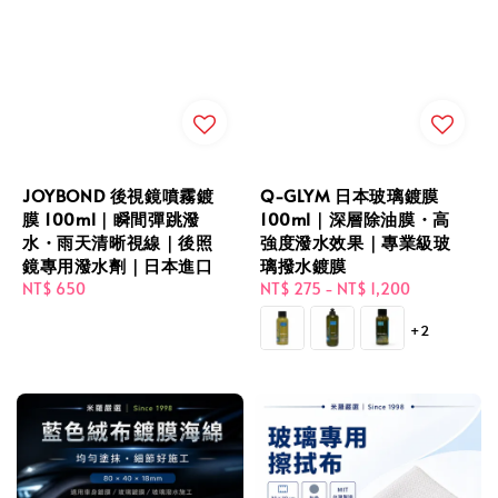
JOYBOND 後視鏡噴霧鍍
Q-GLYM 日本玻璃鍍膜
膜 100ml｜瞬間彈跳潑
100ml｜深層除油膜・高
水・雨天清晰視線｜後照
強度潑水效果｜專業級玻
鏡專用潑水劑｜日本進口
璃撥水鍍膜
Regular
NT$ 650
Regular
NT$ 275
-
NT$ 1,200
price
price
+2