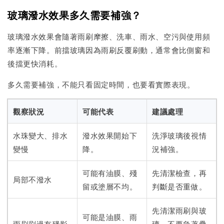
玻璃潑水效果多久需要補強？
玻璃潑水效果會隨著雨刷摩擦、洗車、雨水、空污與使用頻
率逐漸下降。前擋玻璃因為雨刷反覆刷動，通常會比側窗和
後擋更快消耗。
多久需要補強，不能只看固定時間，也要看實際表現。
觀察狀況
可能代表
建議處理
水珠變大、排水
潑水效果開始下
洗淨玻璃後視情
變慢
降。
況補強。
可能有油膜、殘
先清潔檢查，再
局部不潑水
留或塗層不均。
判斷是否重做。
先清潔雨刷與玻
可能是油膜、雨
雨刷刷過有殘影
璃，不要急著疊