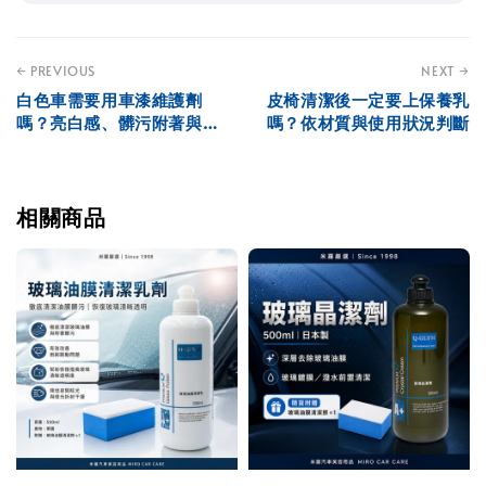
← PREVIOUS
NEXT →
白色車需要用車漆維護劑
皮椅清潔後一定要上保養乳
嗎？亮白感、髒污附著與潑
嗎？依材質與使用狀況判斷
水保養解析
相關商品