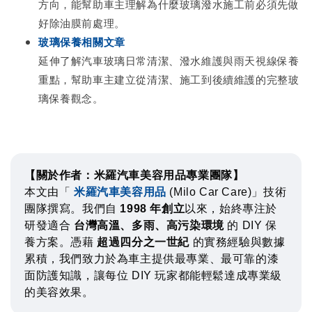
方向，能幫助車主理解為什麼玻璃潑水施工前必須先做
好除油膜前處理。
玻璃保養相關文章
延伸了解汽車玻璃日常清潔、潑水維護與雨天視線保養
重點，幫助車主建立從清潔、施工到後續維護的完整玻
璃保養觀念。
【關於作者：米羅汽車美容用品專業團隊】
本文由「
米羅汽車美容用品
(Milo Car Care)」技術
團隊撰寫。我們自
1998 年創立
以來，始終專注於
研發適合
台灣高溫、多雨、高污染環境
的 DIY 保
養方案。憑藉
超過四分之一世紀
的實務經驗與數據
累積，我們致力於為車主提供最專業、最可靠的漆
面防護知識，讓每位 DIY 玩家都能輕鬆達成專業級
的美容效果。