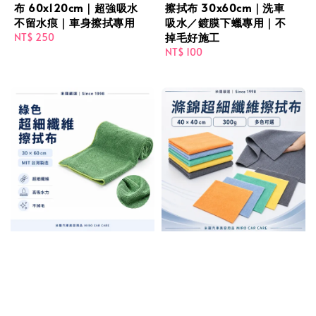
布 60x120cm｜超強吸水
擦拭布 30x60cm｜洗車
不留水痕｜車身擦拭專用
吸水／鍍膜下蠟專用｜不
掉毛好施工
Regular
NT$ 250
price
Regular
NT$ 100
price