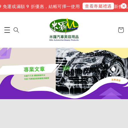
查看專屬禮遇
免運或滿額 9 折優惠，結帳可擇一使用
新會員註冊送