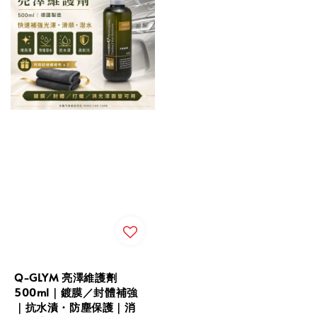
Q-GLYM 亮澤維護劑
500ml｜鍍膜／封體補強
｜抗水漬・防塵保護｜消