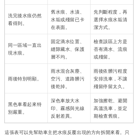
舊水痕、水漬、
先判斷程度，再
洗完後水痕仍然
水垢或殘留已卡
選擇水痕水垢清
看得到。
在表面。
潔方式。
固定滴水位置、
檢查該區上方是
同一區域一直出
縫隙藏水、保護
否有滴水、流痕
現水痕。
層不均。
或殘留。
雨水混合灰塵、
雨後依髒污程度
雨後特別明顯。
空污、道路髒污
安排洗車，不讓
後乾掉。
殘留停留太久。
深色車放大水
加強擦乾、避開
黑色車看起來特
印、霧感與光線
高溫洗車，並定
別嚴重。
反射差異。
期檢查舊痕。
這張表可以先幫助車主把水痕反覆出現的方向拆開來看。只