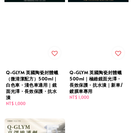
Q-GLYM 英國陶瓷封體蠟
Q-GLYM 英國陶瓷封體蠟
（微清潔配方）500ml｜
500ml｜極緻鏡面光澤・
白色車・淺色車適用｜鏡
長效保護・抗水漬｜新車/
面光澤・長效保護・抗水
鍍膜車專用
漬
Regular
NT$ 1,000
Regular
NT$ 1,000
price
price