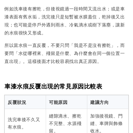
例如洗車後有擦乾，但後視鏡過一段時間又流出水；或是車
漆表面有舊水垢，洗完後只是短暫被水膜蓋住，乾掉後又出
現；也可能是停戶外遇到雨水、冷氣滴水或樹下落塵，讓新
的水痕很快又形成。
所以當水痕一直反覆，不要只問「我是不是沒有擦乾」，而
要問「水從哪裡來、殘留是什麼、為什麼會在同一個位置一
直出現」。這樣後面才比較容易找出真正原因。
車漆水痕反覆出現的常見原因比較表
反覆狀況
可能原因
建議方向
縫隙滴水、擦乾
加強後視鏡、門
洗完車後不久又
不完整、水源殘
縫、車牌與飾條
有水痕。
留。
收水。