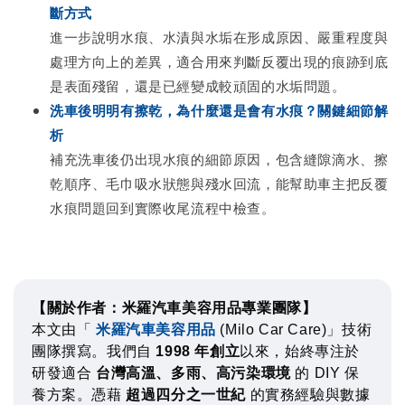
斷方式
進一步說明水痕、水漬與水垢在形成原因、嚴重程度與
處理方向上的差異，適合用來判斷反覆出現的痕跡到底
是表面殘留，還是已經變成較頑固的水垢問題。
洗車後明明有擦乾，為什麼還是會有水痕？關鍵細節解
析
補充洗車後仍出現水痕的細節原因，包含縫隙滴水、擦
乾順序、毛巾吸水狀態與殘水回流，能幫助車主把反覆
水痕問題回到實際收尾流程中檢查。
【關於作者：米羅汽車美容用品專業團隊】
本文由「
米羅汽車美容用品
(Milo Car Care)」技術
團隊撰寫。我們自
1998 年創立
以來，始終專注於
研發適合
台灣高溫、多雨、高污染環境
的 DIY 保
養方案。憑藉
超過四分之一世紀
的實務經驗與數據