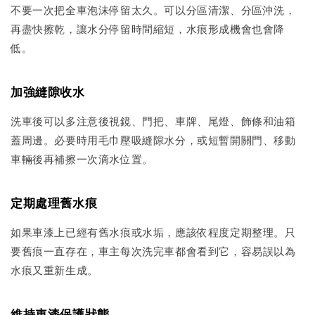
不要一次把全車泡沫停留太久。可以分區清潔、分區沖洗，
再盡快擦乾，讓水分停留時間縮短，水痕形成機會也會降
低。
加強縫隙收水
洗車後可以多注意後視鏡、門把、車牌、尾燈、飾條和油箱
蓋周邊。必要時用毛巾壓吸縫隙水分，或短暫開關門、移動
車輛後再補擦一次滴水位置。
定期處理舊水痕
如果車漆上已經有舊水痕或水垢，應該依程度定期整理。只
要舊痕一直存在，車主每次洗完車都會看到它，容易誤以為
水痕又重新生成。
維持車漆保護狀態