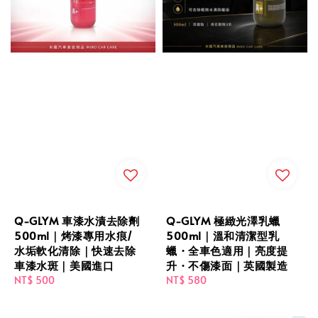
Q-GLYM 車漆水漬去除劑
Q-GLYM 極緻光澤乳蠟
500ml｜烤漆專用水痕/
500ml｜溫和清潔型乳
水垢軟化清除｜快速去除
蠟・全車色適用｜亮度提
車漆水斑｜美國進口
升・不傷漆面｜英國製造
Regular
NT$ 500
Regular
NT$ 580
price
price