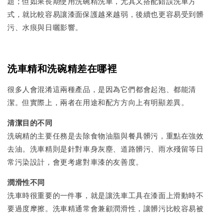
題；但如果長期使用洗碗精洗車，尤其又搭配錯誤洗車方
式，就比較容易讓漆面保護越來越弱，後續也更容易受到髒
污、水痕與日曬影響。
洗車精和洗碗精差在哪裡
很多人會混淆這兩種產品，是因為它們都會起泡、都能清
潔。但實際上，兩者在用途和配方方向上有明顯差異。
清潔目的不同
洗碗精的主要任務是去除食物油脂與餐具髒污，重點在強效
去油。洗車精則是針對車身灰塵、道路髒污、雨水殘留等日
常污染設計，會更考慮對車漆的友善度。
潤滑性不同
洗車時很重要的一件事，就是讓洗車工具在漆面上滑動時不
要過度摩擦。洗車精通常會兼顧潤滑性，讓髒污比較容易被