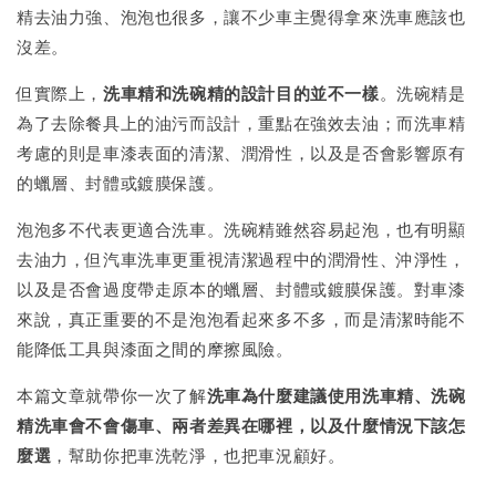
精去油力強、泡泡也很多，讓不少車主覺得拿來洗車應該也
沒差。
但實際上，
洗車精和洗碗精的設計目的並不一樣
。洗碗精是
為了去除餐具上的油污而設計，重點在強效去油；而洗車精
考慮的則是車漆表面的清潔、潤滑性，以及是否會影響原有
的蠟層、封體或鍍膜保護。
泡泡多不代表更適合洗車。洗碗精雖然容易起泡，也有明顯
去油力，但汽車洗車更重視清潔過程中的潤滑性、沖淨性，
以及是否會過度帶走原本的蠟層、封體或鍍膜保護。對車漆
來說，真正重要的不是泡泡看起來多不多，而是清潔時能不
能降低工具與漆面之間的摩擦風險。
本篇文章就帶你一次了解
洗車為什麼建議使用洗車精、洗碗
精洗車會不會傷車、兩者差異在哪裡，以及什麼情況下該怎
麼選
，幫助你把車洗乾淨，也把車況顧好。