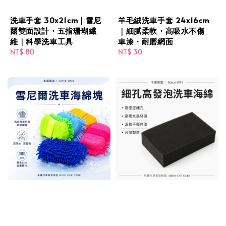
洗車手套 30x21cm｜雪尼
羊毛絨洗車手套 24x16cm
爾雙面設計・五指珊瑚纖
｜細膩柔軟・高吸水不傷
維｜科學洗車工具
車漆・耐磨網面
Regular
NT$ 80
Regular
NT$ 30
price
price