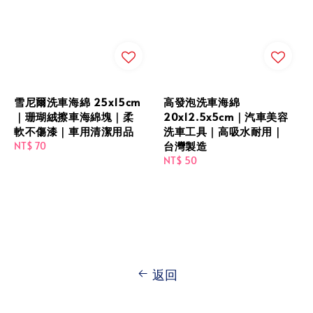
雪尼爾洗車海綿 25x15cm
高發泡洗車海綿
｜珊瑚絨擦車海綿塊｜柔
20x12.5x5cm｜汽車美容
軟不傷漆｜車用清潔用品
洗車工具｜高吸水耐用｜
台灣製造
Regular
NT$ 70
price
Regular
NT$ 50
price
返回