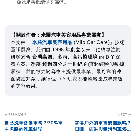
潔效果與後續保養需求。
【關於作者：米羅汽車美容用品專業團隊】
本文由「
米羅汽車美容用品
(Milo Car Care)」技術
團隊撰寫。我們自
1998 年創立
以來，始終專注於
研發適合
台灣高溫、多雨、高污染環境
的 DIY 保
養方案。憑藉
超過四分之一世紀
的實務經驗與數據
累積，我們致力於為車主提供最專業、最可靠的漆
面防護知識，讓每位 DIY 玩家都能輕鬆達成專業級
的美容效果。
← PREVIOUS
NEXT →
自己洗車會傷車嗎？90%車
常停戶外的車需要鍍膜嗎？
主忽略的洗車錯誤
日曬、雨淋與髒污對車漆的
影響解析