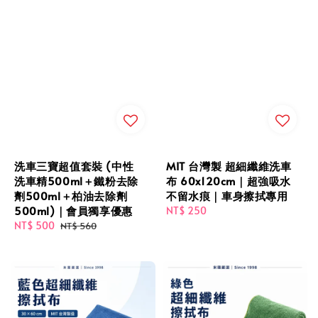
洗車三寶超值套裝 (中性
MIT 台灣製 超細纖維洗車
洗車精500ml＋鐵粉去除
布 60x120cm｜超強吸水
劑500ml＋柏油去除劑
不留水痕｜車身擦拭專用
500ml)｜會員獨享優惠
Regular
NT$ 250
Sale
NT$ 500
Regular
price
NT$ 560
price
price