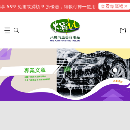
查看專屬禮遇
 599 免運或滿額 9 折優惠，結帳可擇一使用
新會