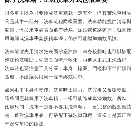
很多車主以為只要換成洗車精就一定安全，但其實洗車用品
只是其中一部分，洗車流程同樣重要。洗車精能提供清潔與
潤滑，但如果車身表面還有砂塵、泥沙或道路髒污，就直接
用海綿或洗車手套接觸車漆，仍然可能增加細紋風險。
洗車前應先用清水把表面砂塵沖掉，車身較髒時也可以搭配
泡沫預洗輔助，先讓表面髒污軟化，再進入正式正洗流程。
洗車時也要注意工具分區，車身、輪圈、門檻和下半部髒污
區域，不建議共用同一塊海綿或毛巾。
如果毛巾本身不乾淨、洗車時太用力、洗完後又反覆乾擦，
這些問題就算用了洗車精，一樣可能造成車漆細紋。所以，
比起只問「洗車一定要不要用洗車精」，更完整的觀念應該
是：選對洗車用品，再搭配正確洗車流程，這樣才是真正對
車況有幫助的做法。