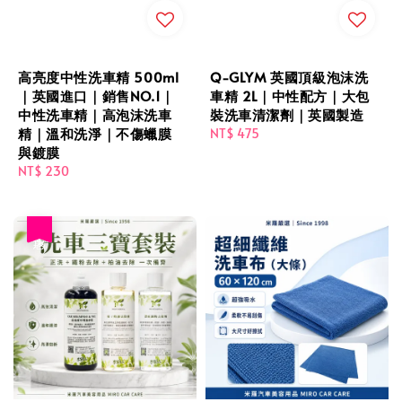
高亮度中性洗車精 500ml
Q-GLYM 英國頂級泡沫洗
｜英國進口｜銷售NO.1｜
車精 2L｜中性配方｜大包
中性洗車精｜高泡沫洗車
裝洗車清潔劑｜英國製造
精｜溫和洗淨｜不傷蠟膜
Regular
NT$ 475
與鍍膜
price
Regular
NT$ 230
price
優惠