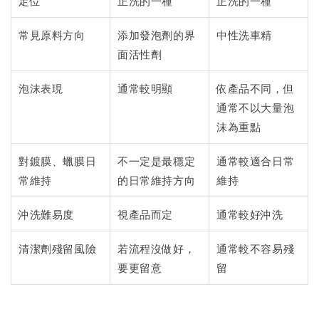
定位
正洗的一種
正洗的一種
常見原料方向
添加發泡劑的界
中性洗車精
面活性劑
泡沫表現
通常較明顯
依產品不同，但
通常不以大量泡
沫為重點
對鍍膜、蠟膜日
不一定是最穩定
通常較適合日常
常維持
的日常維持方向
維持
沖洗難易度
視產品而定
通常較好沖洗
清潔劑殘留風險
若流程沒做好，
通常較不容易殘
要更留意
留