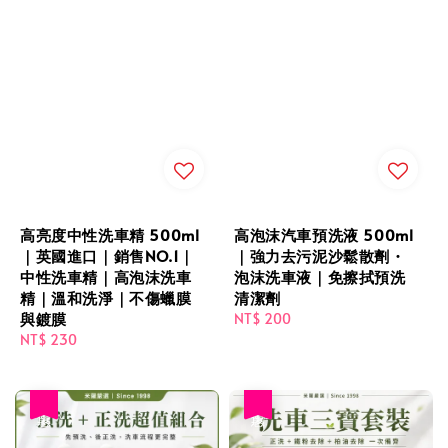
高亮度中性洗車精 500ml
高泡沫汽車預洗液 500ml
｜英國進口｜銷售NO.1｜
｜強力去污泥沙鬆散劑・
中性洗車精｜高泡沫洗車
泡沫洗車液｜免擦拭預洗
精｜溫和洗淨｜不傷蠟膜
清潔劑
與鍍膜
Regular
NT$ 200
Regular
NT$ 230
price
price
優惠
優惠