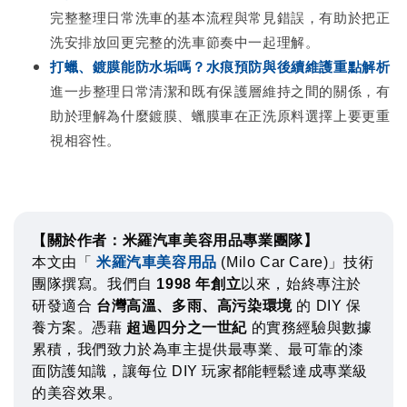
完整整理日常洗車的基本流程與常見錯誤，有助於把正
洗安排放回更完整的洗車節奏中一起理解。
打蠟、鍍膜能防水垢嗎？水痕預防與後續維護重點解析
進一步整理日常清潔和既有保護層維持之間的關係，有
助於理解為什麼鍍膜、蠟膜車在正洗原料選擇上要更重
視相容性。
【關於作者：米羅汽車美容用品專業團隊】
本文由「
米羅汽車美容用品
(Milo Car Care)」技術
團隊撰寫。我們自
1998 年創立
以來，始終專注於
研發適合
台灣高溫、多雨、高污染環境
的 DIY 保
養方案。憑藉
超過四分之一世紀
的實務經驗與數據
累積，我們致力於為車主提供最專業、最可靠的漆
面防護知識，讓每位 DIY 玩家都能輕鬆達成專業級
的美容效果。