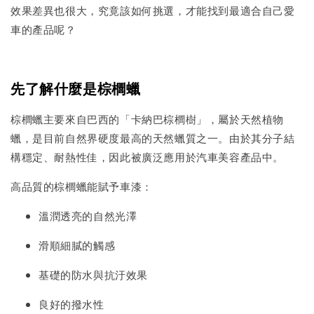
效果差異也很大，究竟該如何挑選，才能找到最適合自己愛
車的產品呢？
先了解什麼是棕櫚蠟
棕櫚蠟主要來自巴西的「卡納巴棕櫚樹」，屬於天然植物
蠟，是目前自然界硬度最高的天然蠟質之一。由於其分子結
構穩定、耐熱性佳，因此被廣泛應用於汽車美容產品中。
高品質的棕櫚蠟能賦予車漆：
溫潤透亮的自然光澤
滑順細膩的觸感
基礎的防水與抗汙效果
良好的撥水性