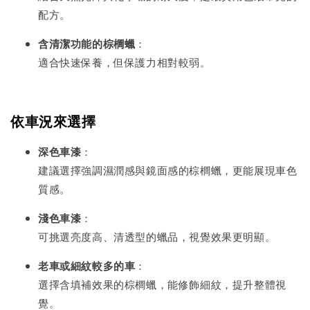
配方。
含清潔功能的棕櫚蠟
：
適合快速保養，但保護力相對較弱。
依車況來選擇
深色車漆
：
建議選擇強調濕潤感與鏡面感的棕櫚蠟，更能展現車色
質感。
淺色車漆
：
可挑選亮度高、清透型的蠟品，視覺效果更明顯。
老車或細紋較多的車
：
選擇含填補效果的棕櫚蠟，能修飾細紋，提升整體視
覺。