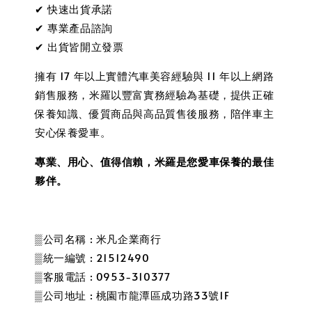
✔ 快速出貨承諾
✔ 專業產品諮詢
✔ 出貨皆開立發票
擁有 17 年以上實體汽車美容經驗與 11 年以上網路
銷售服務，米羅以豐富實務經驗為基礎，提供正確
保養知識、優質商品與高品質售後服務，陪伴車主
安心保養愛車。
專業、用心、值得信賴，米羅是您愛車保養的最佳
夥伴。
▒公司名稱 : 米凡企業商行
▒統一編號 : 21512490
▒客服電話 : 0953-310377
▒公司地址 : 桃園市龍潭區成功路33號1F