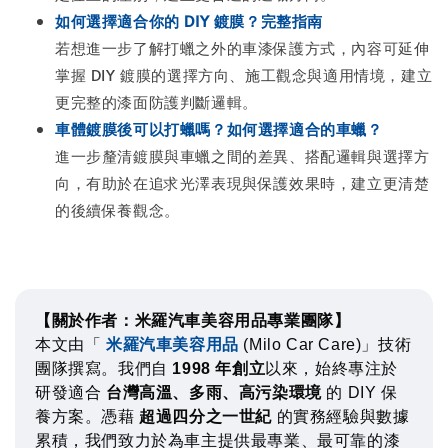
如何選擇適合你的 DIY 鍍膜？完整指南
若想進一步了解打蠟之外的車漆保護方式，內容可延伸
掌握 DIY 鍍膜的選擇方向、施工觀念與適用情境，建立
更完整的漆面防護判斷邏輯。
車體鍍膜後可以打蠟嗎？如何選擇適合的車蠟？
進一步釐清鍍膜與車蠟之間的差異、搭配邏輯與選擇方
向，有助於在追求光澤表現與保護效果時，建立更清楚
的後續保養觀念。
【關於作者：米羅汽車美容用品專業團隊】
本文由「
米羅汽車美容用品
(Milo Car Care)」技術
團隊撰寫。我們自
1998 年創立
以來，始終專注於
研發適合
台灣高溫、多雨、高污染環境
的 DIY 保
養方案。憑藉
超過四分之一世紀
的實務經驗與數據
累積，我們致力於為車主提供最專業、最可靠的漆