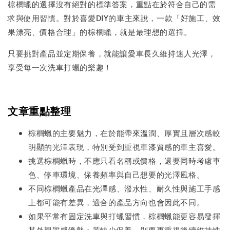
棕櫚蠟的選擇沒有絕對的標準答案，重點在於符合自己的需
求與使用習慣。對於喜愛DIY的車主來說，一款「好施工、效
果漂亮、價格合理」的棕櫚蠟，就是最理想的選擇。
只要挑對產品並定期保養，就能讓愛車長久維持迷人光澤，
享受每一次洗車打蠟的樂趣！
文章重點整理
棕櫚蠟的主要魅力，在於能帶來溫潤、厚實且層次感較
明顯的光澤表現，特別受到重視車漆質感的車主喜愛。
挑選棕櫚蠟時，不應只看名稱或價格，還要同時考慮車
色、停車環境、保養頻率與自己想要的光澤風格。
不同棕櫚蠟產品在光澤感、潑水性、耐久性與施工手感
上都可能有差異，適合的產品方向也會因此不同。
如果平常有固定洗車與打蠟習慣，棕櫚蠟能更容易發揮
其外觀質感優勢；若較少保養，則要更重視後續維持性