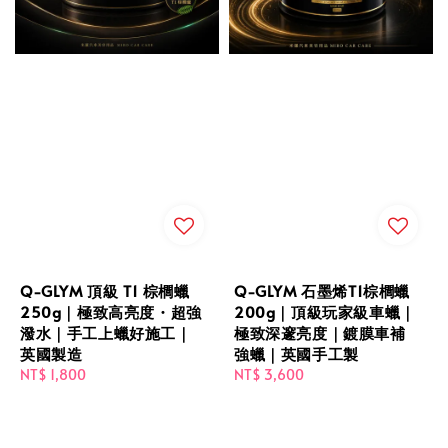
Q-GLYM 頂級 T1 棕櫚蠟
Q-GLYM 石墨烯T1棕櫚蠟
250g｜極致高亮度・超強
200g｜頂級玩家級車蠟｜
潑水｜手工上蠟好施工｜
極致深邃亮度｜鍍膜車補
英國製造
強蠟｜英國手工製
Regular
NT$ 1,800
Regular
NT$ 3,600
price
price