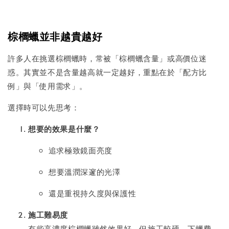
棕櫚蠟並非越貴越好
許多人在挑選棕櫚蠟時，常被「棕櫚蠟含量」或高價位迷
惑。其實並不是含量越高就一定越好，重點在於「配方比
例」與「使用需求」。
選擇時可以先思考：
想要的效果是什麼？
追求極致鏡面亮度
想要溫潤深邃的光澤
還是重視持久度與保護性
施工難易度
有些高濃度棕櫚蠟雖然效果好，但施工較硬、下蠟費