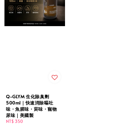
Q-GLYM 生化除臭劑
500ml｜快速消除嘔吐
味・魚腥味・菸味・寵物
尿味｜美國製
Regular
NT$ 350
price