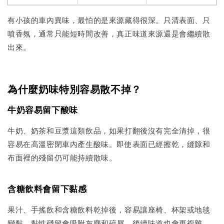
有小孩的車內異味，最怕的是來源藏得很深。只清表面、只
噴香氛，通常只能短時間改善，真正味道來源還是會繼續散
出來。
為什麼奶味特別容易散不掉？
牛奶容易留下酸味
牛奶、奶茶和豆漿這類飲品，如果打翻後沒有完全清掉，很
容易在高溫密閉車內產生酸味。即使表面已經擦乾，縫隙和
布面裡的殘留仍可能持續散味。
含糖飲料會留下黏感
果汁、手搖飲和含糖飲料乾掉後，容易讓座椅、杯架或地毯
變黏。黏性殘留會吸附灰塵和碎屑，後續味道也會更複雜。