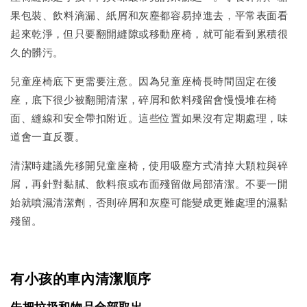
果包裝、飲料滴漏、紙屑和灰塵都容易掉進去，平常表面看
起來乾淨，但只要翻開縫隙或移動座椅，就可能看到累積很
久的髒污。
兒童座椅底下更需要注意。因為兒童座椅長時間固定在後
座，底下很少被翻開清潔，碎屑和飲料殘留會慢慢堆在椅
面、縫線和安全帶扣附近。這些位置如果沒有定期處理，味
道會一直反覆。
清潔時建議先移開兒童座椅，使用吸塵方式清掉大顆粒與碎
屑，再針對黏膩、飲料痕或布面殘留做局部清潔。不要一開
始就噴濕清潔劑，否則碎屑和灰塵可能變成更難處理的濕黏
殘留。
有小孩的車內清潔順序
先把垃圾和物品全部取出