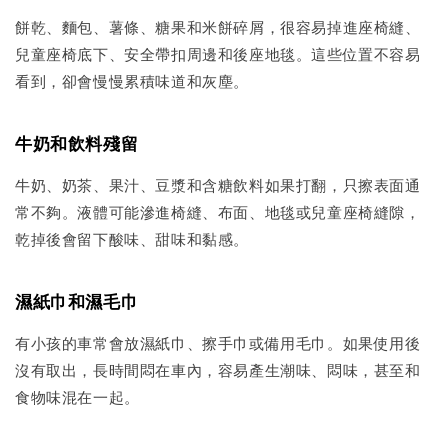
餅乾、麵包、薯條、糖果和米餅碎屑，很容易掉進座椅縫、
兒童座椅底下、安全帶扣周邊和後座地毯。這些位置不容易
看到，卻會慢慢累積味道和灰塵。
牛奶和飲料殘留
牛奶、奶茶、果汁、豆漿和含糖飲料如果打翻，只擦表面通
常不夠。液體可能滲進椅縫、布面、地毯或兒童座椅縫隙，
乾掉後會留下酸味、甜味和黏感。
濕紙巾和濕毛巾
有小孩的車常會放濕紙巾、擦手巾或備用毛巾。如果使用後
沒有取出，長時間悶在車內，容易產生潮味、悶味，甚至和
食物味混在一起。