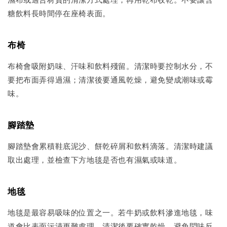
糖飲料長時間停在座椅表面。
布椅
布椅會吸附奶味、汗味和飲料殘留。清潔時要控制水分，不
要把布面弄得過濕；清潔後要通風乾燥，避免變成潮味或霉
味。
腳踏墊
腳踏墊會累積鞋底泥沙、餅乾碎屑和飲料滴落。清潔時建議
取出處理，並檢查下方地毯是否也有濕氣或味道。
地毯
地毯是最容易吸味的位置之一。若牛奶或飲料滲進地毯，味
道會比表面污漬更難處理。清潔後要確實乾燥，避免悶味反