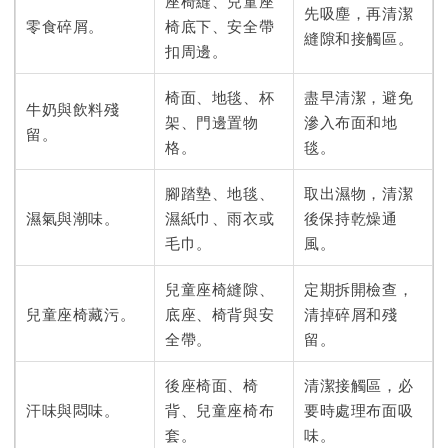
座椅縫、兒童座
先吸塵，再清潔
零食碎屑。
椅底下、安全帶
縫隙和接觸區。
扣周邊。
椅面、地毯、杯
盡早清潔，避免
牛奶與飲料殘
架、門邊置物
滲入布面和地
留。
格。
毯。
腳踏墊、地毯、
取出濕物，清潔
濕氣與潮味。
濕紙巾、雨衣或
後保持乾燥通
毛巾。
風。
兒童座椅縫隙、
定期拆開檢查，
兒童座椅藏污。
底座、椅背與安
清掉碎屑和殘
全帶。
留。
後座椅面、椅
清潔接觸區，必
汗味與悶味。
背、兒童座椅布
要時處理布面吸
套。
味。