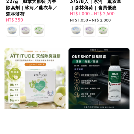
227g｜加拿大原裝 芳香
3/5/8入｜冰河｜薰衣草
除臭劑｜冰河／薰衣草／
｜森林薄荷｜會員優惠
森林薄荷
Sale
NT$ 1,000
-
NT$ 2,400
Regular
Regular
NT$ 350
price
price
NT$ 1,050
-
NT$ 2,800
price