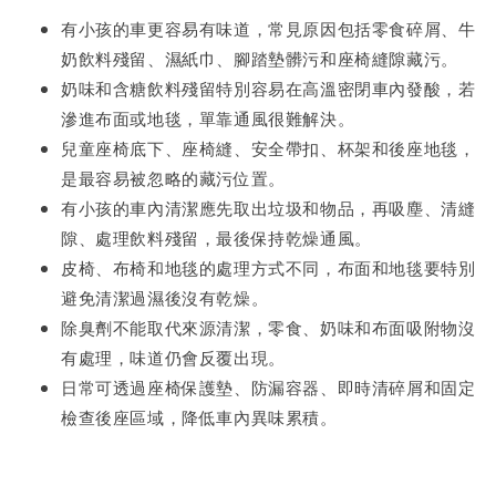
有小孩的車更容易有味道，常見原因包括零食碎屑、牛
奶飲料殘留、濕紙巾、腳踏墊髒污和座椅縫隙藏污。
奶味和含糖飲料殘留特別容易在高溫密閉車內發酸，若
滲進布面或地毯，單靠通風很難解決。
兒童座椅底下、座椅縫、安全帶扣、杯架和後座地毯，
是最容易被忽略的藏污位置。
有小孩的車內清潔應先取出垃圾和物品，再吸塵、清縫
隙、處理飲料殘留，最後保持乾燥通風。
皮椅、布椅和地毯的處理方式不同，布面和地毯要特別
避免清潔過濕後沒有乾燥。
除臭劑不能取代來源清潔，零食、奶味和布面吸附物沒
有處理，味道仍會反覆出現。
日常可透過座椅保護墊、防漏容器、即時清碎屑和固定
檢查後座區域，降低車內異味累積。