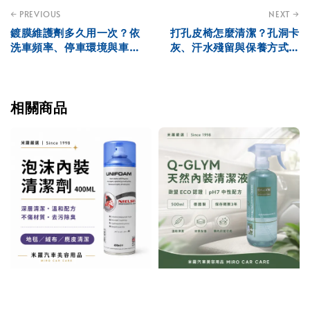
← PREVIOUS
NEXT →
鍍膜維護劑多久用一次？依
打孔皮椅怎麼清潔？孔洞卡
洗車頻率、停車環境與車況
灰、汗水殘留與保養方式解
判斷
析
相關商品