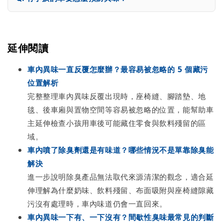
延伸閱讀
車內異味一直反覆怎麼辦？最容易被忽略的 5 個藏污
位置解析
完整整理車內異味反覆出現時，座椅縫、腳踏墊、地
毯、後車廂與置物空間等容易被忽略的位置，能幫助車
主延伸檢查小孩用車後可能藏住零食與飲料殘留的區
域。
車內噴了除臭劑還是有味道？哪些情況不是單靠除臭能
解決
進一步說明除臭產品無法取代來源清潔的觀念，適合延
伸理解為什麼奶味、飲料殘留、布面吸附與座椅縫隙藏
污沒有處理時，車內味道仍會一直回來。
車內異味一下有、一下沒有？間歇性臭味最常見的判斷