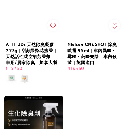
ATTITUDE 天然除臭凝膠
Nielsen ONE SHOT 除臭
227g｜甜蘋果梨花蜜香｜
噴霧 95ml｜車內異味・
天然活性碳空氣芳香劑｜
霉味・菸味去除｜車內殺
車用/居家除臭｜加拿大製
菌｜英國進口
Regular
NT$ 450
Regular
NT$ 450
price
price