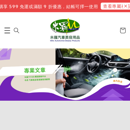
查看專屬禮遇
 599 免運或滿額 9 折優惠，結帳可擇一使用
新會