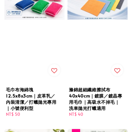
毛巾布海綿塊
滌錦超細纖維擦拭布
12.5x8x3cm｜皮革乳／
40x40cm｜鍍膜／鍍晶專
內裝清潔／打蠟拋光專用
用毛巾｜高吸水不掉毛｜
｜小號便利型
洗車拋光打蠟適用
Regular
NT$ 50
Regular
NT$ 40
price
price