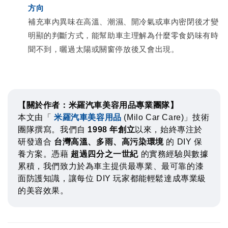
方向
補充車內異味在高溫、潮濕、開冷氣或車內密閉後才變
明顯的判斷方式，能幫助車主理解為什麼零食奶味有時
聞不到，曬過太陽或關窗停放後又會出現。
【關於作者：米羅汽車美容用品專業團隊】
本文由「
米羅汽車美容用品
(Milo Car Care)」技術
團隊撰寫。我們自
1998 年創立
以來，始終專注於
研發適合
台灣高溫、多雨、高污染環境
的 DIY 保
養方案。憑藉
超過四分之一世紀
的實務經驗與數據
累積，我們致力於為車主提供最專業、最可靠的漆
面防護知識，讓每位 DIY 玩家都能輕鬆達成專業級
的美容效果。