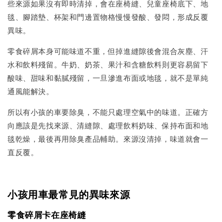
些來源如果沒有即時清掉，會在座椅縫、兒童座椅底下、地
毯、腳踏墊、杯架和門邊置物格慢慢發酸、發悶，形成反覆
異味。
零食碎屑本身可能味道不重，但掉進縫隙後會混合灰塵、汗
水和飲料殘留。牛奶、奶茶、果汁和含糖飲料則更容易留下
酸味、甜味和黏膩殘留，一旦滲進布面或地毯，就不是單純
通風能解決。
所以有小孩的車要除臭，不能只處理空氣中的味道。正確方
向應該是先找來源、清縫隙、處理飲料奶味、保持布面和地
毯乾燥，最後再用除臭產品輔助。來源沒清掉，味道就會一
直反覆。
小孩用車最常見的異味來源
零食碎屑卡在座椅縫