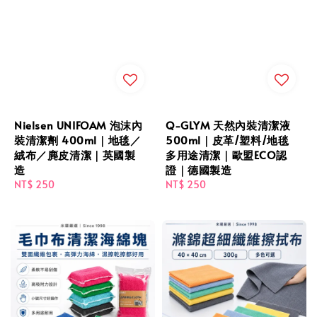
Nielsen UNIFOAM 泡沫內
Q-GLYM 天然內裝清潔液
裝清潔劑 400ml｜地毯／
500ml｜皮革/塑料/地毯
絨布／麂皮清潔｜英國製
多用途清潔｜歐盟ECO認
造
證｜德國製造
Regular
NT$ 250
Regular
NT$ 250
price
price