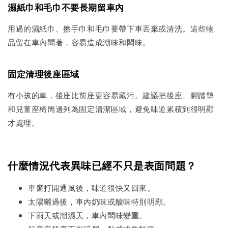
濕紙巾和毛巾不要長期留車內
用過的濕紙巾、擦手巾和毛巾要帶下車丟棄或清洗。這些物
品留在車內悶著，容易造成潮味和悶味。
固定清理後座區域
有小孩的車，後座比前座更容易藏污。建議把後座、腳踏墊
和兒童座椅周邊列為固定清潔區域，避免味道累積到很明顯
才處理。
什麼情況代表異味已經不只是表面問題？
車窗打開通風後，味道很快又回來。
太陽曬過後，車內奶味或酸味特別明顯。
下雨天或潮濕天，車內悶味變重。