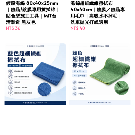
鍍膜海綿 80x40x25mm
滌錦超細纖維擦拭布
｜鍍晶/鍍膜專用擦拭綿｜
40x40cm｜鍍膜／鍍晶專
貼合型施工工具｜MIT台
用毛巾｜高吸水不掉毛｜
灣製造 黑灰色
洗車拋光打蠟適用
Regular
NT$ 36
Regular
NT$ 40
price
price