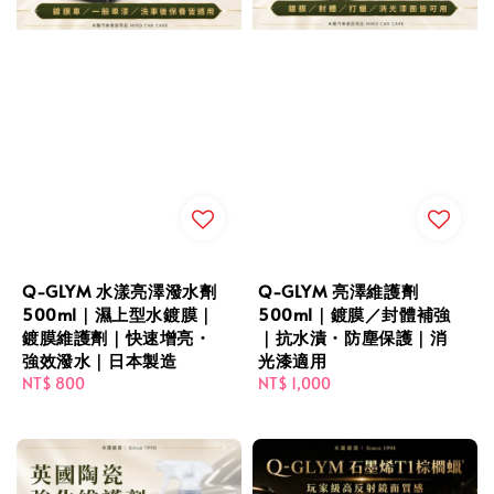
Q-GLYM 水漾亮澤潑水劑
Q-GLYM 亮澤維護劑
500ml｜濕上型水鍍膜｜
500ml｜鍍膜／封體補強
鍍膜維護劑｜快速增亮・
｜抗水漬・防塵保護｜消
強效潑水｜日本製造
光漆適用
Regular
NT$ 800
Regular
NT$ 1,000
price
price