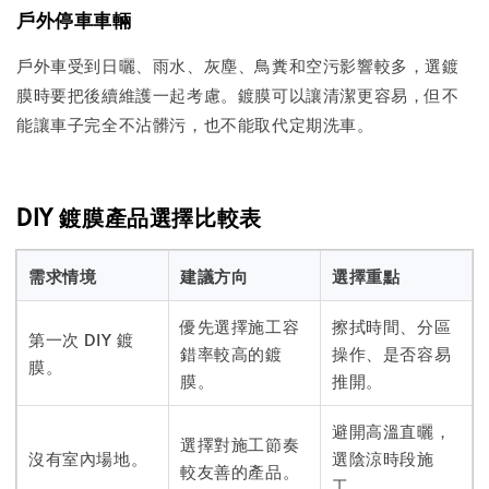
戶外停車車輛
戶外車受到日曬、雨水、灰塵、鳥糞和空污影響較多，選鍍
膜時要把後續維護一起考慮。鍍膜可以讓清潔更容易，但不
能讓車子完全不沾髒污，也不能取代定期洗車。
DIY 鍍膜產品選擇比較表
需求情境
建議方向
選擇重點
優先選擇施工容
擦拭時間、分區
第一次 DIY 鍍
錯率較高的鍍
操作、是否容易
膜。
膜。
推開。
避開高溫直曬，
選擇對施工節奏
沒有室內場地。
選陰涼時段施
較友善的產品。
工。