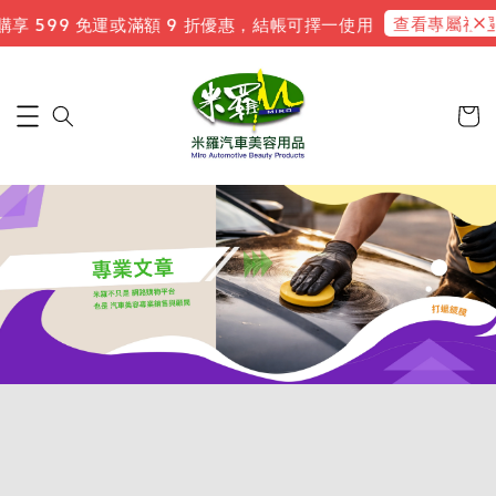
查看專屬禮遇
 599 免運或滿額 9 折優惠，結帳可擇一使用
新會