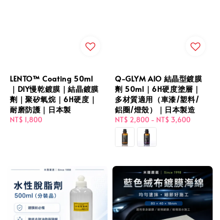
LENTO™ Coating 50ml
Q-GLYM AIO 結晶型鍍膜
｜DIY慢乾鍍膜｜結晶鍍膜
劑 50ml｜6H硬度塗層｜
劑｜聚矽氧烷｜6H硬度｜
多材質適用（車漆/塑料/
耐磨防護｜日本製
鋁圈/燈殼）｜日本製造
Regular
NT$ 1,800
Regular
NT$ 2,800
-
NT$ 3,600
price
price