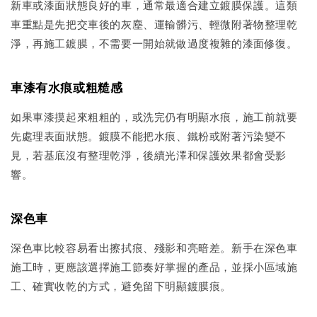
新車或漆面狀態良好的車，通常最適合建立鍍膜保護。這類
車重點是先把交車後的灰塵、運輸髒污、輕微附著物整理乾
淨，再施工鍍膜，不需要一開始就做過度複雜的漆面修復。
車漆有水痕或粗糙感
如果車漆摸起來粗粗的，或洗完仍有明顯水痕，施工前就要
先處理表面狀態。鍍膜不能把水痕、鐵粉或附著污染變不
見，若基底沒有整理乾淨，後續光澤和保護效果都會受影
響。
深色車
深色車比較容易看出擦拭痕、殘影和亮暗差。新手在深色車
施工時，更應該選擇施工節奏好掌握的產品，並採小區域施
工、確實收乾的方式，避免留下明顯鍍膜痕。