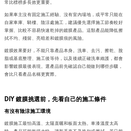
常比標榜多長效更重要。
如果車主沒有固定施工經驗、沒有室內場地，或平常只能在
自家車庫、騎樓、陰涼處施工，建議優先選擇施工節奏較好
掌握、比較不容易快速乾掉的鍍膜產品。這類產品能降低擦
拭不均、殘留、亮暗差和鍍膜痕的風險。
鍍膜效果要好，不能只靠產品本身。洗車、去污、擦乾、脫
脂或基底整理、施工後等待，以及後續正確洗車維護，都會
影響鍍膜最後表現。選產品前先確認自己能做到哪些步驟，
會比只看產品名稱更實際。
DIY 鍍膜挑選前，先看自己的施工條件
有沒有陰涼施工環境
鍍膜施工最怕高溫、太陽直曬和板面太熱。車漆溫度太高
時，產品可能乾得太快，讓新手來不及推勻或擦拭。若只能