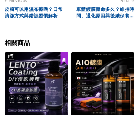
← PREVIOUS
NEXT →
皮椅可以用濕布擦嗎？日常
車體鍍膜壽命多久？維持時
清潔方式與錯誤習慣解析
間、退化原因與後續保養解
析
相關商品
新品上架