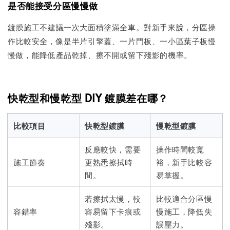
是否能接受分區慢慢做
鍍膜施工不建議一次大面積塗滿全車。對新手來說，分區操
作比較安全，像是半片引擎蓋、一片門板、一小區葉子板慢
慢做，能降低產品乾掉、擦不開或留下殘影的機率。
快乾型和慢乾型 DIY 鍍膜差在哪？
比較項目
快乾型鍍膜
慢乾型鍍膜
反應較快，需要
操作時間較寬
施工節奏
更熟悉擦拭時
裕，新手比較容
間。
易掌握。
若擦拭太慢，較
比較適合分區慢
容錯率
容易留下卡痕或
慢施工，降低失
殘影。
誤壓力。