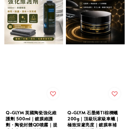
Q-GLYM 英國陶瓷強化維
Q-GLYM 石墨烯T1棕櫚蠟
護劑 500ml｜鍍膜維護
200g｜頂級玩家級車蠟｜
劑・陶瓷封體QD噴霧｜提
極致深邃亮度｜鍍膜車補