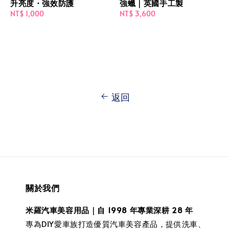
升亮度・強效防護
強蠟｜英國手工製
Regular
NT$ 1,000
Regular
NT$ 3,600
price
price
返回
關於我們
米羅汽車美容用品｜自 1998 年專業深耕 28 年
專為DIY愛車族打造優質汽車美容產品，提供洗車、