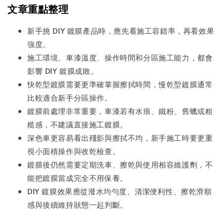
文章重點整理
新手挑 DIY 鍍膜產品時，應先看施工容錯率，再看效果
強度。
施工環境、車漆溫度、操作時間和分區施工能力，都會
影響 DIY 鍍膜成敗。
快乾型鍍膜需要更準確掌握擦拭時間，慢乾型鍍膜通常
比較適合新手分區操作。
鍍膜前處理非常重要，車漆若有水痕、鐵粉、舊蠟或粗
糙感，不建議直接施工鍍膜。
深色車更容易看出殘影與擦拭不均，新手施工時要更重
視小面積操作與收乾檢查。
鍍膜後仍然需要定期洗車、擦乾與使用相容維護劑，不
能把鍍膜當成完全不用保養。
DIY 鍍膜效果應從潑水均勻度、清潔便利性、擦乾滑順
感與後續維持狀態一起判斷。