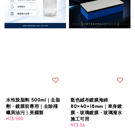
水性脫脂劑 500ml｜去脂
藍色絨布鍍膜海綿
劑・鍍膜前專用｜去除殘
80×40×18mm｜車身鍍
蠟與油污｜美國製
膜・玻璃鍍膜・玻璃潑水
施工可用
Regular
NT$ 500
price
Regular
NT$ 36
price