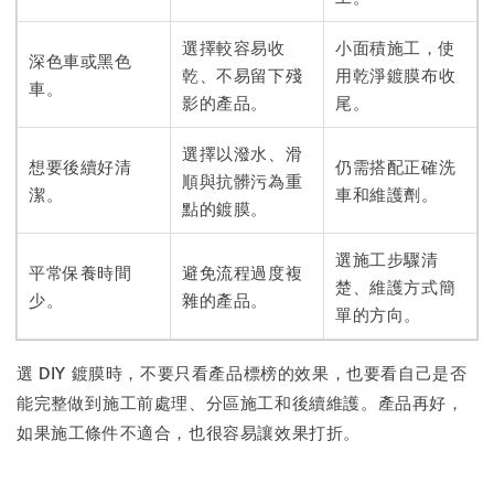
選擇較容易收
小面積施工，使
深色車或黑色
乾、不易留下殘
用乾淨鍍膜布收
車。
影的產品。
尾。
選擇以潑水、滑
想要後續好清
仍需搭配正確洗
順與抗髒污為重
潔。
車和維護劑。
點的鍍膜。
選施工步驟清
平常保養時間
避免流程過度複
楚、維護方式簡
少。
雜的產品。
單的方向。
選 DIY 鍍膜時，不要只看產品標榜的效果，也要看自己是否
能完整做到施工前處理、分區施工和後續維護。產品再好，
如果施工條件不適合，也很容易讓效果打折。