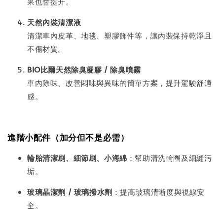
果也會提升。
天然內裝清潔液
清潔車內皮革、地毯、塑膠飾件等，讓內裝保持乾淨且
不傷材質。
BIO比爾天然除臭凝膠 / 除臭噴霧
車內除味、改善悶味與異味的簡單方案，提升駕駛舒適
感。
進階小配件（加分但不是必需）
輪胎清潔刷、細節刷、小海綿
：幫助清洗輪圈及細縫污
垢。
玻璃晶潔劑 / 玻璃撥水劑
：提高玻璃清晰度與視線安
全。