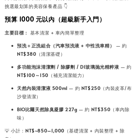
挑選最划算的美容保養產品 👇
預算
1000 元以內（超級新手入門）
主要目標：
基本清潔 + 車內簡單整理
預洗＋正洗組合（汽車預洗液 + 中性洗車精）
— 約
NT$380
（清潔基礎）
多功能泡沫清潔劑 / 除膠劑 / D1玻璃抛光精粹液
— 約
NT$100～150
（補充清潔能力）
天然內裝清潔液 500ml
— 約
NT$250
（內裝皮革/布
沙發清潔）
BIO比爾天然除臭凝膠 227g
— 約
NT$350
（車內除
味）
💡 小計：
NT$~850–1,000
（基礎清潔 + 內裝整理 + 除