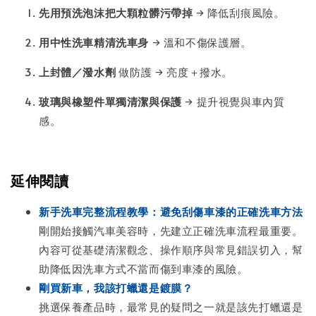
先用預洗泡沫把大顆粒髒污帶掉
→ 降低刮痕風險。
用中性洗車精清洗車身
→ 溫和不傷保護層。
上封體／潑水劑
做防護 → 亮度＋撥水。
玻璃與橡塑件單獨清潔與保護
→ 提升視覺與車內質
感。
延伸閱讀
新手洗車完整流程教學：避免刮傷車漆的正確洗車方法
剛開始接觸汽車美容時，先建立正確洗車流程最重要。
內容可從基礎清潔觀念、操作順序與常見錯誤切入，幫
助降低因洗車方式不當而傷到車漆的風險。
剛買新車，我該打蠟還是鍍膜？
挑選保養產品時，最常見的疑問之一就是該先打蠟還是