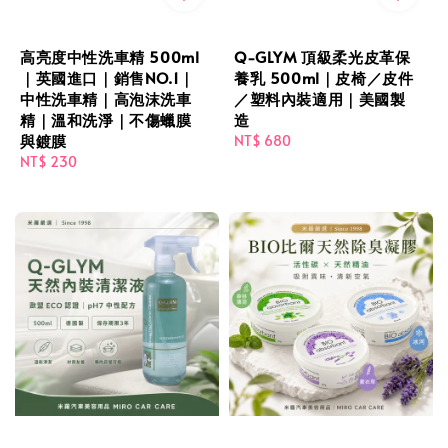
高亮度中性洗車精 500ml
Q-GLYM 頂級柔光皮革保
｜英國進口｜銷售NO.1｜
養乳 500ml｜皮椅／皮件
中性洗車精｜高泡沫洗車
／塑料內裝適用｜美國製
精｜溫和洗淨｜不傷蠟膜
造
與鍍膜
Regular
NT$ 680
Regular
NT$ 230
price
price