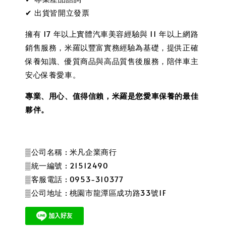
✔ 出貨皆開立發票
擁有 17 年以上實體汽車美容經驗與 11 年以上網路
銷售服務，米羅以豐富實務經驗為基礎，提供正確
保養知識、優質商品與高品質售後服務，陪伴車主
安心保養愛車。
專業、用心、值得信賴，米羅是您愛車保養的最佳
夥伴。
▒公司名稱 : 米凡企業商行
▒統一編號 : 21512490
▒客服電話 : 0953-310377
▒公司地址 : 桃園市龍潭區成功路33號1F