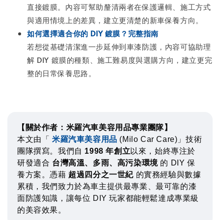
直接鍍膜。內容可幫助釐清兩者在保護邏輯、施工方式
與適用情境上的差異，建立更清楚的新車保養方向。
如何選擇適合你的 DIY 鍍膜？完整指南
若想從基礎清潔進一步延伸到車漆防護，內容可協助理
解 DIY 鍍膜的種類、施工難易度與選購方向，建立更完
整的日常保養思路。
【關於作者：米羅汽車美容用品專業團隊】
本文由「
米羅汽車美容用品
(Milo Car Care)」技術
團隊撰寫。我們自
1998 年創立
以來，始終專注於
研發適合
台灣高溫、多雨、高污染環境
的 DIY 保
養方案。憑藉
超過四分之一世紀
的實務經驗與數據
累積，我們致力於為車主提供最專業、最可靠的漆
面防護知識，讓每位 DIY 玩家都能輕鬆達成專業級
的美容效果。