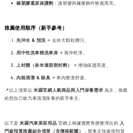
橡塑膠還原保護劑
：讓塑膠與橡膠飾件恢復黑亮。
推薦使用順序（新手參考）
先沖水 & 預洗
→ 去掉大顆粒髒污。
用中性洗車精洗車身
→ 再沖乾淨。
上封體（奈米漆面密封劑）
→ 增強保護亮度。
內裝清潔 & 除臭
→ 車內整潔舒適。
📍以上清單以
米羅官網人氣商品與入門保養需求
為主，推薦
給想自己做汽車清潔保養的新手車主。
以下是
米羅汽車美容用品
官網上根據實際售價整理出的
入
門級預算推薦組合清單（含價格範圍）
，幫車主快速按預算