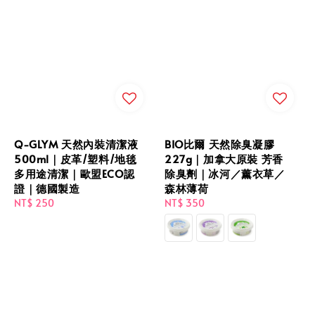
Q-GLYM 天然內裝清潔液
BIO比爾 天然除臭凝膠
500ml｜皮革/塑料/地毯
227g｜加拿大原裝 芳香
多用途清潔｜歐盟ECO認
除臭劑｜冰河／薰衣草／
證｜德國製造
森林薄荷
Regular
NT$ 250
Regular
NT$ 350
price
price