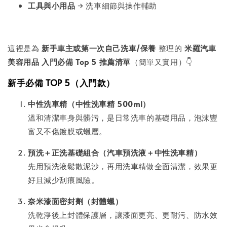
工具與小用品
→ 洗車細節與操作輔助
這裡是為
新手車主或第一次自己洗車/保養
整理的
米羅汽車
美容用品 入門必備 Top 5 推薦清單
（簡單又實用）👇
新手必備 TOP 5（入門款）
中性洗車精（中性洗車精 500ml）
溫和清潔車身與髒污，是日常洗車的基礎用品，泡沫豐
富又不傷鍍膜或蠟層。
預洗＋正洗基礎組合（汽車預洗液＋中性洗車精）
先用預洗液鬆散泥沙，再用洗車精做全面清潔，效果更
好且減少刮痕風險。
奈米漆面密封劑（封體蠟）
洗乾淨後上封體保護層，讓漆面更亮、更耐污、防水效