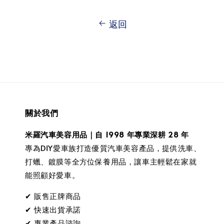
返回
關於我們
米羅汽車美容用品｜自 1998 年專業深耕 28 年
專為DIY愛車族打造優質汽車美容產品，提供洗車、
打蠟、鍍膜等全方位保養用品，讓車主輕鬆在家就
能照顧好愛車。
✔ 販售正牌商品
✔ 快速出貨承諾
✔ 專業產品諮詢