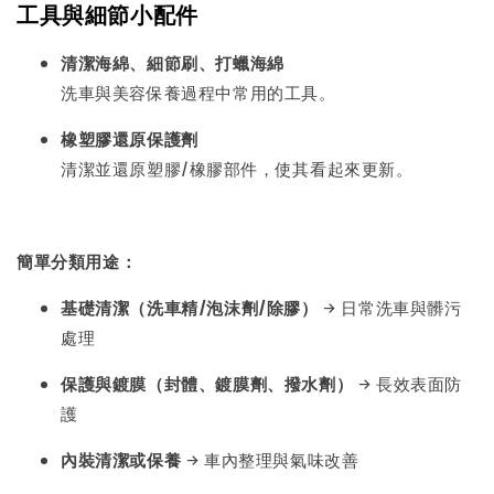
工具與細節小配件
清潔海綿、細節刷、打蠟海綿
洗車與美容保養過程中常用的工具。
橡塑膠還原保護劑
清潔並還原塑膠/橡膠部件，使其看起來更新。
簡單分類用途：
基礎清潔（洗車精/泡沫劑/除膠）
→ 日常洗車與髒污
處理
保護與鍍膜（封體、鍍膜劑、撥水劑）
→ 長效表面防
護
內裝清潔或保養
→ 車內整理與氣味改善