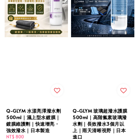
Q-GLYM 水漾亮澤潑水劑
Q-GLYM 玻璃超潑水護膜
500ml｜濕上型水鍍膜｜
500ml｜高階氟素玻璃潑
鍍膜維護劑｜快速增亮・
水劑｜長效撥水3個月以
強效潑水｜日本製造
上｜雨天清晰視野｜日本
進口
Regular
NT$ 800