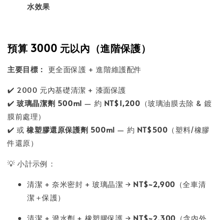
水效果
預算
3000 元以內（進階保護）
主要目標：
更全面保護 + 進階維護配件
✔️ 2000 元內基礎清潔 + 漆面保護
✔️
玻璃晶潔劑 500ml
— 約
NT$1,200
（玻璃油膜去除 & 鍍
膜前處理）
✔️ 或
橡塑膠還原保護劑 500ml
— 約
NT$500
（塑料/橡膠
件還原）
💡 小計示例：
清潔 + 奈米密封 + 玻璃晶潔 →
NT$~2,900
（全車清
潔＋保護）
清潔 + 潑水劑 + 橡塑膠保護 →
NT$~2,300
（含內外