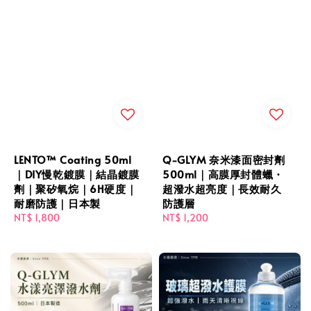
LENTO™ Coating 50ml
Q-GLYM 奈米漆面密封劑
｜DIY慢乾鍍膜｜結晶鍍膜
500ml｜高膜厚封體蠟・
劑｜聚矽氧烷｜6H硬度｜
超潑水超亮度｜長效耐久
耐磨防護｜日本製
防護層
Regular
NT$ 1,800
Regular
NT$ 1,200
price
price