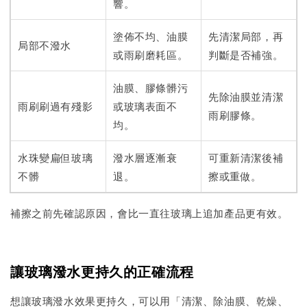
響。
塗佈不均、油膜
先清潔局部，再
局部不潑水
或雨刷磨耗區。
判斷是否補強。
油膜、膠條髒污
先除油膜並清潔
雨刷刷過有殘影
或玻璃表面不
雨刷膠條。
均。
水珠變扁但玻璃
潑水層逐漸衰
可重新清潔後補
不髒
退。
擦或重做。
補擦之前先確認原因，會比一直往玻璃上追加產品更有效。
讓玻璃潑水更持久的正確流程
想讓玻璃潑水效果更持久，可以用「清潔、除油膜、乾燥、