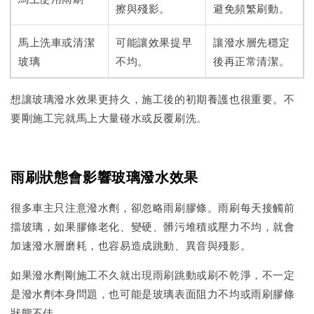
擦與殘影。
避免頻繁刷動。
馬上洗車或清潔
可能讓效果提早
讓潑水層先穩定
玻璃
不均。
後再正常清潔。
想讓玻璃潑水效果更持久，施工後的初期養護也很重要。不
要剛施工完就馬上大量碰水或反覆刷洗。
雨刷狀態會影響玻璃潑水效果
很多車主只注意潑水劑，卻忽略雨刷膠條。雨刷每天接觸前
擋玻璃，如果膠條老化、變硬、髒污堆積或壓力不均，就會
加速潑水層磨耗，也容易造成跳動、異音與殘影。
如果潑水劑剛施工不久就出現雨刷跳動或刷不乾淨，不一定
是潑水劑本身問題，也可能是玻璃表面阻力不均或雨刷膠條
狀態不佳。