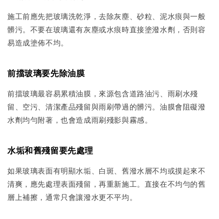
施工前應先把玻璃洗乾淨，去除灰塵、砂粒、泥水痕與一般
髒污。不要在玻璃還有灰塵或水痕時直接塗潑水劑，否則容
易造成塗佈不均。
前擋玻璃要先除油膜
前擋玻璃最容易累積油膜，來源包含道路油污、雨刷水殘
留、空污、清潔產品殘留與雨刷帶過的髒污。油膜會阻礙潑
水劑均勻附著，也會造成雨刷殘影與霧感。
水垢和舊殘留要先處理
如果玻璃表面有明顯水垢、白斑、舊潑水層不均或摸起來不
清爽，應先處理表面殘留，再重新施工。直接在不均勻的舊
層上補擦，通常只會讓潑水更不平均。