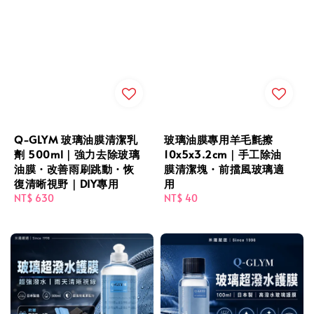
Q-GLYM 玻璃油膜清潔乳
玻璃油膜專用羊毛氈擦
劑 500ml｜強力去除玻璃
10x5x3.2cm｜手工除油
油膜・改善雨刷跳動・恢
膜清潔塊・前擋風玻璃適
復清晰視野｜DIY專用
用
Regular
NT$ 630
Regular
NT$ 40
price
price