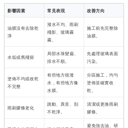
影響因素
常見表現
改善方向
潑水不均、雨刷
油膜沒有去除乾
施工前先完整除
殘影、玻璃霧
淨
油膜。
霧。
局部水珠變扁、
先處理玻璃表面
水垢或舊殘留
排水不順。
污染。
有些地方很潑
分區施工，均勻
塗佈不均或收乾
水，有些地方像
塗佈並確實收
不完整
水膜。
乾。
跳動、異音、刮
清潔或更換雨刷
雨刷膠條老化
不乾淨。
膠條。
避免強去油、研