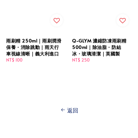
雨刷精 250ml｜雨刷潤滑
Q-GLYM 濃縮防凍雨刷精
保養・消除跳動｜雨天行
500ml｜除油脂・防結
車視線清晰｜義大利進口
冰・玻璃清潔｜英國製
Regular
NT$ 100
Regular
NT$ 250
price
price
返回