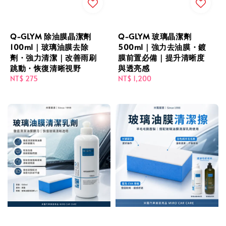
Q-GLYM 除油膜晶潔劑
Q-GLYM 玻璃晶潔劑
100ml｜玻璃油膜去除
500ml｜強力去油膜・鍍
劑・強力清潔｜改善雨刷
膜前置必備｜提升清晰度
跳動・恢復清晰視野
與透亮感
Regular
NT$ 275
Regular
NT$ 1,200
price
price