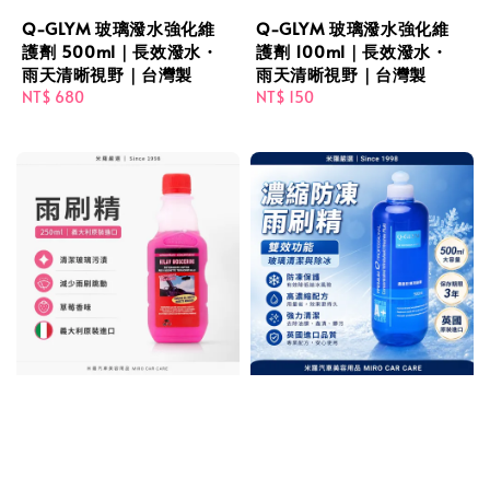
Q-GLYM 玻璃潑水強化維
Q-GLYM 玻璃潑水強化維
護劑 500ml｜長效潑水・
護劑 100ml｜長效潑水・
雨天清晰視野｜台灣製
雨天清晰視野｜台灣製
Regular
NT$ 680
Regular
NT$ 150
price
price