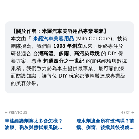
【關於作者：米羅汽車美容用品專業團隊】
本文由「
米羅汽車美容用品
(Milo Car Care)」技術
團隊撰寫。我們自
1998 年創立
以來，始終專注於
研發適合
台灣高溫、多雨、高污染環境
的 DIY 保
養方案。憑藉
超過四分之一世紀
的實務經驗與數據
累積，我們致力於為車主提供最專業、最可靠的漆
面防護知識，讓每位 DIY 玩家都能輕鬆達成專業級
的美容效果。
← PREVIOUS
NEXT →
車漆維護劑擦太多會怎樣？
潑水劑適合所有玻璃嗎？前
油膜、黏灰與擦拭痕風險解
擋、側窗、後擋與後視鏡使
析
用差異解析