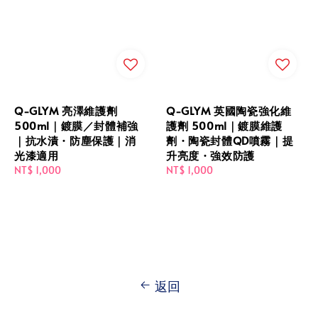
Q-GLYM 亮澤維護劑
Q-GLYM 英國陶瓷強化維
500ml｜鍍膜／封體補強
護劑 500ml｜鍍膜維護
｜抗水漬・防塵保護｜消
劑・陶瓷封體QD噴霧｜提
光漆適用
升亮度・強效防護
Regular
NT$ 1,000
Regular
NT$ 1,000
price
price
返回