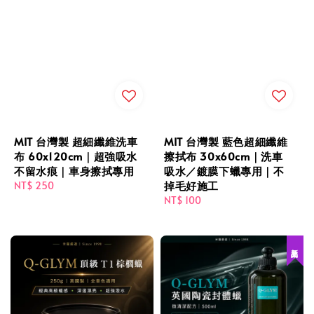
MIT 台灣製 超細纖維洗車
MIT 台灣製 藍色超細纖維
布 60x120cm｜超強吸水
擦拭布 30x60cm｜洗車
不留水痕｜車身擦拭專用
吸水／鍍膜下蠟專用｜不
掉毛好施工
Regular
NT$ 250
price
Regular
NT$ 100
price
新品上架