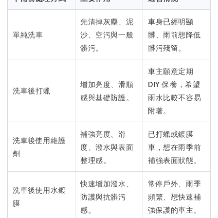
先清掉灰塵、泥
車身已經明顯
單純洗車
沙、空污與一般
髒、雨前想降低
髒污。
髒污殘留。
車主願意定期
增加亮度、滑順
DIY 保養，希望
洗車後打蠟
感與基礎防護。
雨水比較不容易
附著。
補強亮度、滑
已打蠟或鍍膜
洗車後使用維護
度、潑水與表面
車，想在雨季前
劑
整理感。
補強表面狀態。
快速增加潑水、
常停戶外、雨季
洗車後使用水鍍
防護與抗髒污
頻繁、想快速補
膜
感。
強保護的車主。