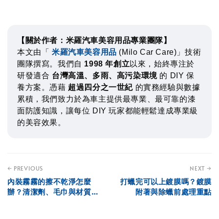
【關於作者：米羅汽車美容用品專業團隊】
本文由「
米羅汽車美容用品
(Milo Car Care)」技術
團隊撰寫。我們自
1998 年創立
以來，始終專注於
研發適合
台灣高溫、多雨、高污染環境
的 DIY 保
養方案。憑藉
超過四分之一世紀
的實務經驗與數據
累積，我們致力於為車主提供最專業、最可靠的漆
面防護知識，讓每位 DIY 玩家都能輕鬆達成專業級
的美容效果。
← PREVIOUS
NEXT →
內裝霧霧的擦不乾淨怎麼
打蠟完可以上鍍膜嗎？鍍膜
辦？清潔劑、毛巾與材質判
附著與除蠟前處理重點
斷