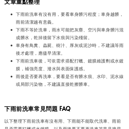
文章重點整理
下雨前洗車有沒有用，要看車身髒污程度；車身越髒，
雨前清潔越有意義。
下雨不等於洗車，雨水可能把灰塵、空污與車身髒污混
成髒水，乾掉後留下水痕與污染殘留。
車身有鳥糞、蟲屍、樹汁、厚灰或泥沙時，不建議等雨
後才處理，應儘早清潔。
下雨前洗車後，可依需求搭配打蠟、鍍膜維護劑或水鍍
膜，補強亮度、潑水與表面保護感。
雨後是否要再洗車，要看是否有髒水痕、水印、泥水線
或局部污染物，不建議直接乾擦髒車。
下雨前洗車常見問題 FAQ
以下整理下雨前洗車有沒有用、下雨能不能取代洗車、雨前
是否需要打蠟或水鍍膜，以及雨後要不要再洗車等常見搜尋