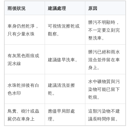
雨後狀況
建議處理
原因
髒污不明顯時，
車身仍然乾淨，
可視情況擦乾或
不一定要立刻完
只有少量水珠
觀察。
整洗車。
髒污已經和雨水
有灰黑色雨痕或
建議儘早洗車。
混合並停留在車
泥水線
身上。
水中礦物質與污
水珠乾掉後有白
建議清洗並擦
染物可能已留下
色水印
乾。
乾痕。
鳥糞、樹汁或蟲
應儘早局部處
這類污染物不建
屍仍在車身上
理。
議長時間停留。