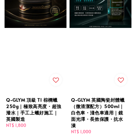
Q-GLYM 頂級 T1 棕櫚蠟
Q-GLYM 英國陶瓷封體蠟
250g｜極致高亮度・超強
（微清潔配方）500ml｜
潑水｜手工上蠟好施工｜
白色車・淺色車適用｜鏡
英國製造
面光澤・長效保護・抗水
漬
Regular
NT$ 1,800
price
Regular
NT$ 1,000