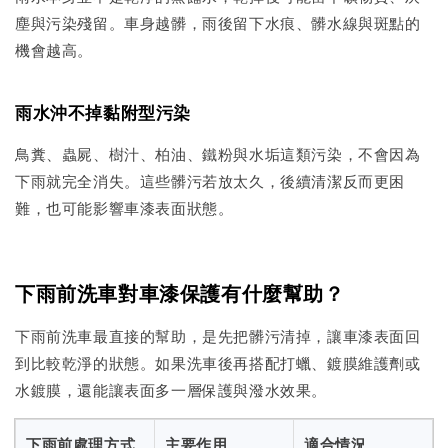
塵與污染殘留。車身越髒，雨後留下水痕、髒水線與斑點的
機會越高。
雨水沖不掉黏附型污染
鳥糞、蟲屍、樹汁、柏油、鐵粉與水垢這類污染，不會因為
下雨就完全消失。這些髒污若放太久，後續清潔反而更困
難，也可能影響車漆表面狀態。
下雨前洗車對車漆保護有什麼幫助？
下雨前洗車最直接的幫助，是先把髒污清掉，讓車漆表面回
到比較乾淨的狀態。如果洗車後再搭配打蠟、鍍膜維護劑或
水鍍膜，還能讓表面多一層保護與潑水效果。
下雨前處理方式
主要作用
適合情況