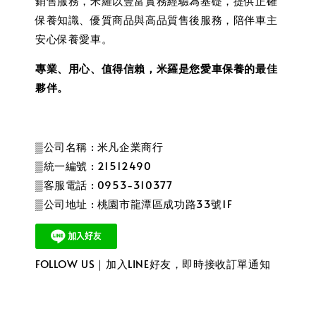
銷售服務，米羅以豐富實務經驗為基礎，提供正確
保養知識、優質商品與高品質售後服務，陪伴車主
安心保養愛車。
專業、用心、值得信賴，米羅是您愛車保養的最佳
夥伴。
▒公司名稱 : 米凡企業商行
▒統一編號 : 21512490
▒客服電話 : 0953-310377
▒公司地址 : 桃園市龍潭區成功路33號1F
FOLLOW US｜加入LINE好友，即時接收訂單通知