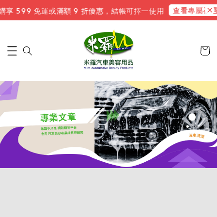
查看專屬禮遇
 599 免運或滿額 9 折優惠，結帳可擇一使用
新會