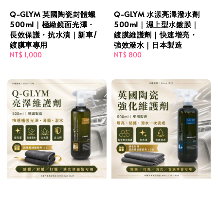
Q-GLYM 英國陶瓷封體蠟
Q-GLYM 水漾亮澤潑水劑
500ml｜極緻鏡面光澤・
500ml｜濕上型水鍍膜｜
長效保護・抗水漬｜新車/
鍍膜維護劑｜快速增亮・
鍍膜車專用
強效潑水｜日本製造
Regular
NT$ 1,000
Regular
NT$ 800
price
price