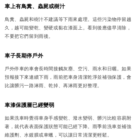
車上有鳥糞、蟲屍或樹汁
鳥糞、蟲屍和樹汁不建議等下雨來處理。這些污染物停留越
久，越可能變乾、變硬或黏在漆面上。看到後應儘早清除，
不要把它們留到雨後。
車子長期停戶外
戶外停車的車會長時間接觸灰塵、空污、雨水和日曬。如果
預報接下來連續下雨，雨前把車身清潔乾淨並補強保護，會
比讓髒污一路淋雨、乾掉、再淋雨更好整理。
車漆保護層已經變弱
如果洗車時覺得車身手感變乾、潑水變弱、髒污比較容易附
著，就代表表面保護狀態可能已經下降。雨季前洗車並補強
維護劑、水鍍膜或車蠟，可以讓日常清潔更輕鬆。