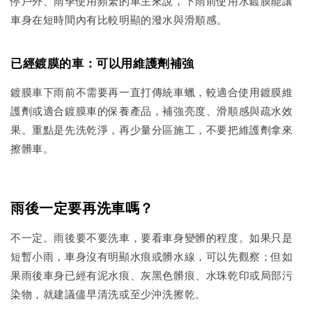
停戶外、雨季使用頻繁的車主來說，下雨前使用水鍍膜能讓
車身在短時間內有比較明顯的潑水與滑順感。
已經鍍膜的車：可以用維護劑補強
鍍膜車下雨前不需要再一直打傳統車蠟，較適合使用鍍膜維
護劑或適合鍍膜車的保養產品，補強亮度、滑順感與疏水效
果。重點是先洗乾淨，再少量分區施工，不要把維護劑拿來
擦髒車。
雨後一定要再洗車嗎？
不一定。雨後要不要洗車，要看車身變髒的程度。如果只是
短暫小雨，車身沒有明顯水痕或髒水線，可以先觀察；但如
果雨後車身已經有泥水痕、灰黑色髒痕、水珠乾印或局部污
染物，就建議儘早清洗或至少沖洗擦乾。