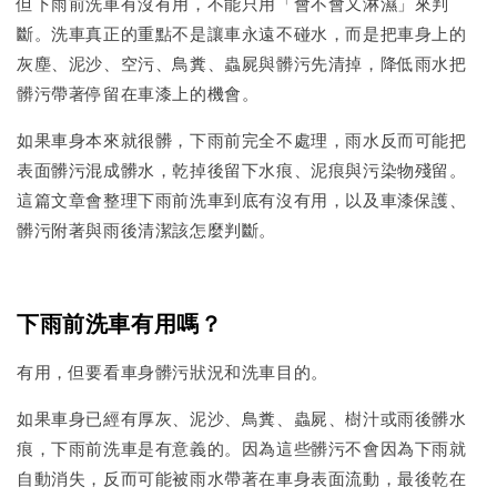
但下雨前洗車有沒有用，不能只用「會不會又淋濕」來判
斷。洗車真正的重點不是讓車永遠不碰水，而是把車身上的
灰塵、泥沙、空污、鳥糞、蟲屍與髒污先清掉，降低雨水把
髒污帶著停留在車漆上的機會。
如果車身本來就很髒，下雨前完全不處理，雨水反而可能把
表面髒污混成髒水，乾掉後留下水痕、泥痕與污染物殘留。
這篇文章會整理下雨前洗車到底有沒有用，以及車漆保護、
髒污附著與雨後清潔該怎麼判斷。
下雨前洗車有用嗎？
有用，但要看車身髒污狀況和洗車目的。
如果車身已經有厚灰、泥沙、鳥糞、蟲屍、樹汁或雨後髒水
痕，下雨前洗車是有意義的。因為這些髒污不會因為下雨就
自動消失，反而可能被雨水帶著在車身表面流動，最後乾在