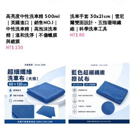
高亮度中性洗車精 500ml
洗車手套 30x21cm｜雪尼
｜英國進口｜銷售NO.1｜
爾雙面設計・五指珊瑚纖
中性洗車精｜高泡沫洗車
維｜科學洗車工具
精｜溫和洗淨｜不傷蠟膜
Regular
NT$ 80
與鍍膜
price
Regular
NT$ 230
price