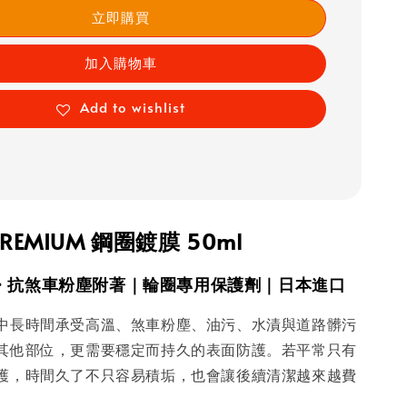
立即購買
加入購物車
Add to wishlist
PREMIUM 鋼圈鍍膜 50ml
・抗煞車粉塵附著｜輪圈專用保護劑｜日本進口
中長時間承受高溫、煞車粉塵、油污、水漬與道路髒污
其他部位，更需要穩定而持久的表面防護。若平常只有
護，時間久了不只容易積垢，也會讓後續清潔越來越費