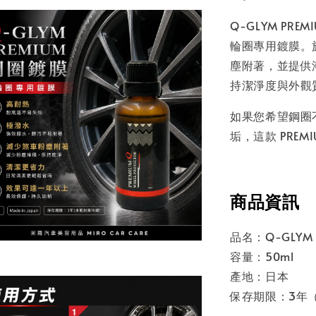
Q-GLYM P
輪圈專用鍍膜。
塵附著，並提供
持潔淨度與外觀
如果您希望鋼圈
垢，這款 PRE
商品資訊
品名：Q-GLYM 
容量：50ml
產地：日本
保存期限：3年