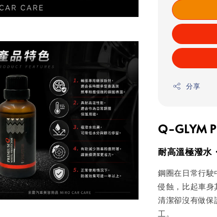
分享
Q-GLYM 
耐高溫極潑水
鋼圈在日常行駛
侵蝕，比起車身
清潔卻沒有做保
工。