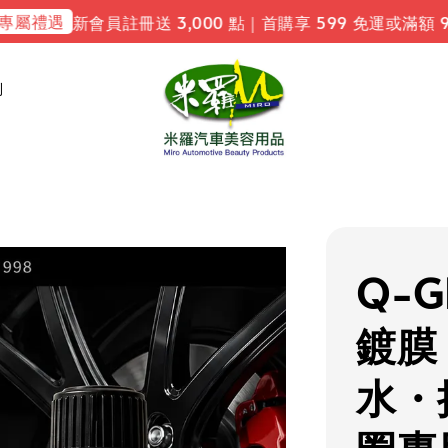
禮遇
新會員註冊送 3,000 點｜首購享 599 免運或滿額 9
利
Q-G
鍍膜
水・