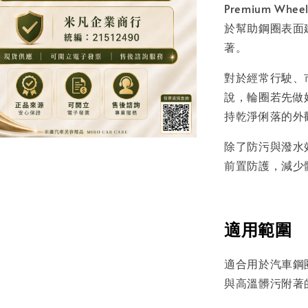
Premium Wh
於幫助鋼圈表面
著。
對於經常行駛、
說，輪圈若先做
持乾淨俐落的外
除了防污與潑水
前置防護，減少
適用範圍
適合用於汽車鋼
與高溫髒污附著