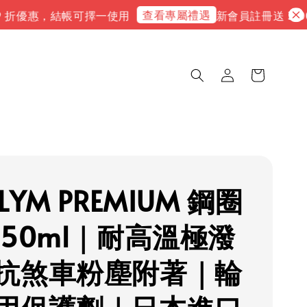
查看專屬禮遇
 折優惠，結帳可擇一使用
新會員註冊送 3,000
LYM PREMIUM 鋼圈
 50ml｜耐高溫極潑
抗煞車粉塵附著｜輪