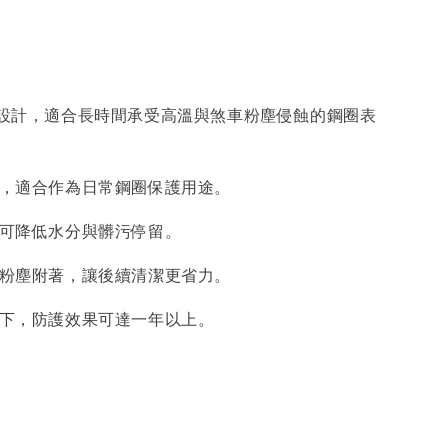
鍍膜設計，適合長時間承受高溫與煞車粉塵侵蝕的鋼圈表
性能，適合作為日常鋼圈保護用途。
，可降低水分與髒污停留。
煞車粉塵附著，讓後續清潔更省力。
情況下，防護效果可達一年以上。