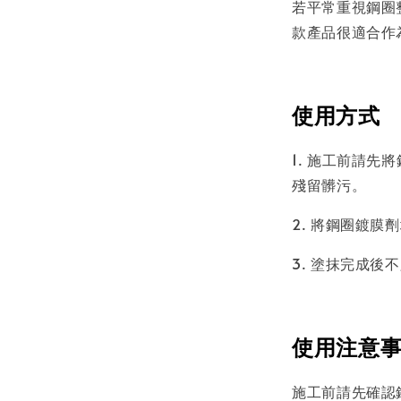
若平常重視鋼圈
款產品很適合作
使用方式
1. 施工前請
殘留髒污。
2. 將鋼圈鍍膜
3. 塗抹完成
使用注意
施工前請先確認