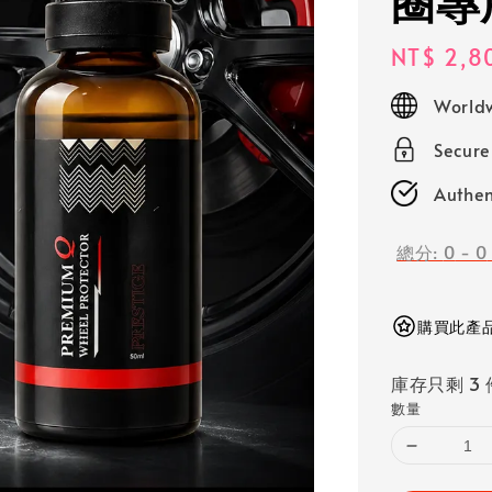
圈專
Regular
NT$ 2,8
price
Worldw
Secur
Authen
總分:
0
-
0
購買此產品
庫存只剩 3 
數量