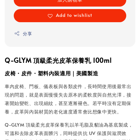
Add to wishlist
分享
Q-GLYM 頂級柔光皮革保養乳 100ml
皮椅・皮件・塑料內裝適用｜美國製造
車內皮椅、門板、儀表板與各類皮件，長時間使用後最常出
現的問題，就是表面慢慢失去原本的柔軟度與自然光澤，接
著開始變乾、出現細紋，甚至逐漸褪色。若平時沒有定期保
養，皮革與內裝材質的老化速度通常會比想像中更快。
Q-GLYM 頂級柔光皮革保養乳以羊毛脂及貂油為基底製成，
可溫和去除皮革表面髒污，同時提供抗 UV 保護與滋潤效