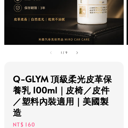
1
/
9
Q-GLYM 頂級柔光皮革保
養乳 100ml｜皮椅／皮件
／塑料內裝適用｜美國製
造
Regular
NT$ 160