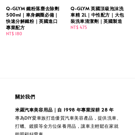
Q-GLYM 鐵粉落塵去除劑
Q-GLYM 英國頂級泡沫洗
500ml｜車身鋼圈必備｜
車精 2L｜中性配方｜大包
快速分解鐵粉｜英國進口
裝洗車清潔劑｜英國製造
專業配方
Regular
NT$ 475
Regular
NT$ 180
price
price
關於我們
米羅汽車美容用品｜自 1998 年專業深耕 28 年
專為DIY愛車族打造優質汽車美容產品，提供洗車、
打蠟、鍍膜等全方位保養用品，讓車主輕鬆在家就
能照顧好愛車。