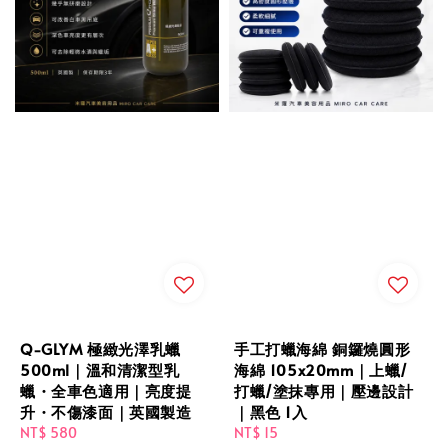
Q-GLYM 極緻光澤乳蠟
手工打蠟海綿 銅鑼燒圓形
500ml｜溫和清潔型乳
海綿 105x20mm｜上蠟/
蠟・全車色適用｜亮度提
打蠟/塗抹專用｜壓邊設計
升・不傷漆面｜英國製造
｜黑色 1入
Regular
NT$ 580
Regular
NT$ 15