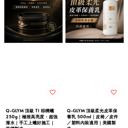
Q-GLYM 頂級 T1 棕櫚蠟
Q-GLYM 頂級柔光皮革保
250g｜極致高亮度・超強
養乳 500ml｜皮椅／皮件
潑水｜手工上蠟好施工｜
／塑料內裝適用｜美國製