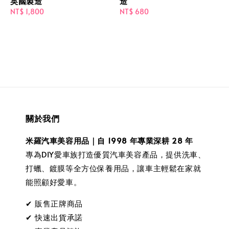
英國製造
造
Regular
NT$ 1,800
Regular
NT$ 680
price
price
關於我們
米羅汽車美容用品｜自 1998 年專業深耕 28 年
專為DIY愛車族打造優質汽車美容產品，提供洗車、
打蠟、鍍膜等全方位保養用品，讓車主輕鬆在家就
能照顧好愛車。
✔ 販售正牌商品
✔ 快速出貨承諾