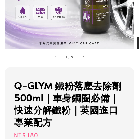
1
/
9
Q-GLYM 鐵粉落塵去除劑
500ml｜車身鋼圈必備｜
快速分解鐵粉｜英國進口
專業配方
Regular
NT$ 180