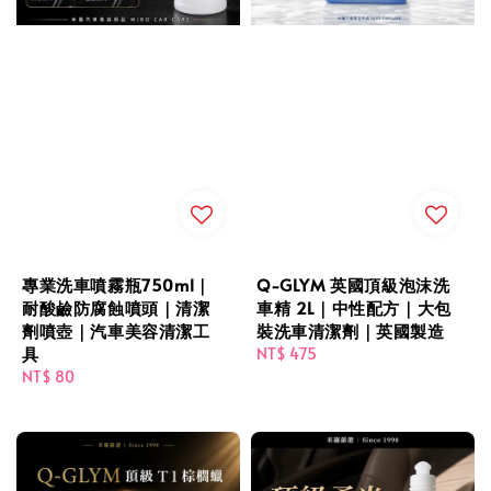
專業洗車噴霧瓶750ml｜
Q-GLYM 英國頂級泡沫洗
耐酸鹼防腐蝕噴頭｜清潔
車精 2L｜中性配方｜大包
劑噴壺｜汽車美容清潔工
裝洗車清潔劑｜英國製造
具
Regular
NT$ 475
Regular
NT$ 80
price
price