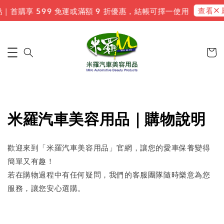
查看專屬
點｜首購享 599 免運或滿額 9 折優惠，結帳可擇一使用
米羅汽車美容用品｜購物說明
歡迎來到「米羅汽車美容用品」官網，讓您的愛車保養變得
簡單又有趣！
若在購物過程中有任何疑問，我們的客服團隊隨時樂意為您
服務，讓您安心選購。