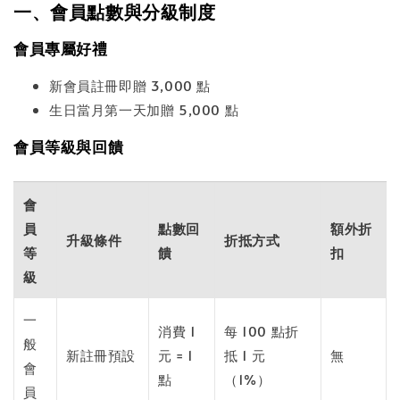
一、會員點數與分級制度
會員專屬好禮
新會員註冊即贈 3,000 點
生日當月第一天加贈 5,000 點
會員等級與回饋
會
員
點數回
額外折
升級條件
折抵方式
等
饋
扣
級
一
消費 1
每 100 點折
般
新註冊預設
元 = 1
抵 1 元
無
會
點
（1%）
員